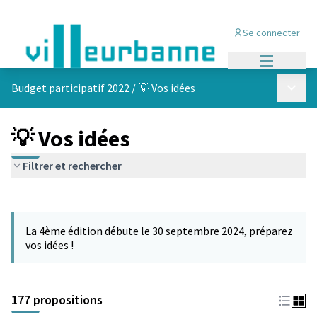
Se connecter
Menu princi
Menu p
Budget participatif 2022
/
💡 Vos idées
💡 Vos idées
Filtrer et rechercher
Passer la carte
Leaflet
|
©
OpenStreetMap
contributors
L'élément suivant est une carte qui présente les éléments de cet
+
La 4ème édition débute le 30 septembre 2024, préparez
−
vos idées !
177 propositions