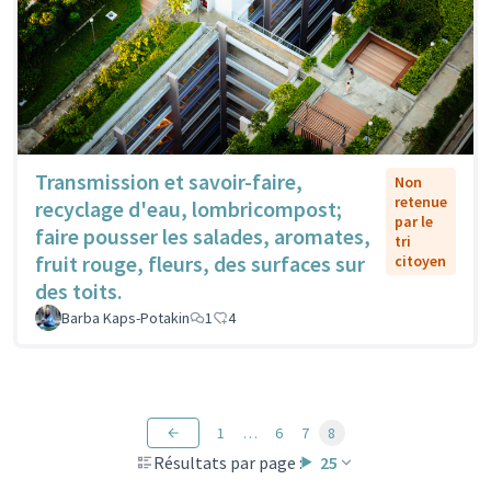
Transmission et savoir-faire,
Non
retenue
recyclage d'eau, lombricompost;
par le
faire pousser les salades, aromates,
tri
fruit rouge, fleurs, des surfaces sur
citoyen
des toits.
Barba Kaps-Potakin
1
4
1
…
6
7
8
Résultats par page :
25