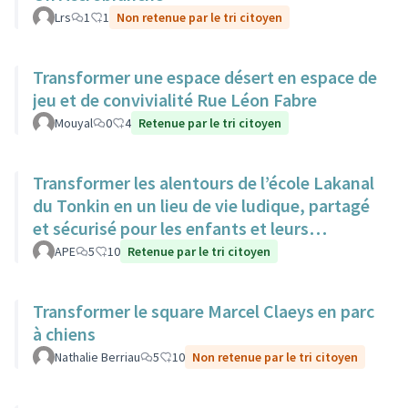
Lrs
1
1
Non retenue par le tri citoyen
Transformer une espace désert en espace de
jeu et de convivialité Rue Léon Fabre
Mouyal
0
4
Retenue par le tri citoyen
Transformer les alentours de l’école Lakanal
du Tonkin en un lieu de vie ludique, partagé
et sécurisé pour les enfants et leurs
familles.
APE
5
10
Retenue par le tri citoyen
Transformer le square Marcel Claeys en parc
à chiens
Nathalie Berriau
5
10
Non retenue par le tri citoyen