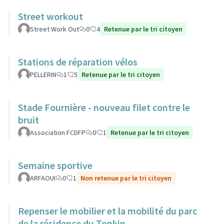
Street workout
Street Work Out
0
4
Retenue par le tri citoyen
Stations de réparation vélos
PELLERIN
1
5
Retenue par le tri citoyen
Stade Fournière - nouveau filet contre le
bruit
Association FCDFP
0
1
Retenue par le tri citoyen
Semaine sportive
ARFAOUI
0
1
Non retenue par le tri citoyen
Repenser le mobilier et la mobilité du parc
de la résidence du Tonkin