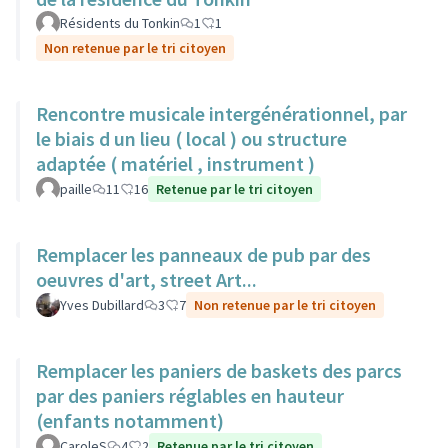
Résidents du Tonkin
1
1
Non retenue par le tri citoyen
Rencontre musicale intergénérationnel, par
le biais d un lieu ( local ) ou structure
adaptée ( matériel , instrument )
paille
11
16
Retenue par le tri citoyen
Remplacer les panneaux de pub par des
oeuvres d'art, street Art...
Yves Dubillard
3
7
Non retenue par le tri citoyen
Remplacer les paniers de baskets des parcs
par des paniers réglables en hauteur
(enfants notamment)
CaroleS
4
2
Retenue par le tri citoyen