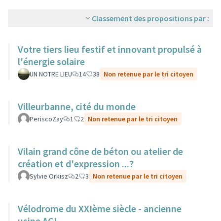
Classement des propositions par :
Votre tiers lieu festif et innovant propulsé à
l'énergie solaire
UN NOTRE LIEU
14
38
Non retenue par le tri citoyen
Villeurbanne, cité du monde
PeriscoZay
1
2
Non retenue par le tri citoyen
Vilain grand cône de béton ou atelier de
création et d'expression ...?
Sylvie Orkisz
2
3
Non retenue par le tri citoyen
Vélodrome du XXIème siècle - ancienne
usine ACI