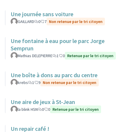
Une journée sans voiture
GAILLARD
0
7
Non retenue par le tri citoyen
Une fontaine à eau pour le parc Jorge
Semprun
Mathias DELEPIERRE
1
0
Retenue par le tri citoyen
Une boîte à dons au parc du centre
krebs
1
9
Non retenue par le tri citoyen
Une aire de jeux à St-Jean
la blink HSN
0
0
Retenue par le tri citoyen
Un repair café !