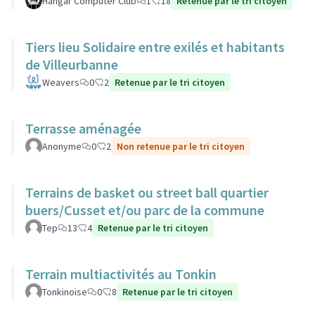
Hangar Computer Club
1
18
Retenue par le tri citoyen
Tiers lieu Solidaire entre exilés et habitants
de Villeurbanne
Weavers
0
2
Retenue par le tri citoyen
Terrasse aménagée
Anonyme
0
2
Non retenue par le tri citoyen
Terrains de basket ou street ball quartier
buers/Cusset et/ou parc de la commune
Tep
13
4
Retenue par le tri citoyen
Terrain multiactivités au Tonkin
Tonkinoise
0
8
Retenue par le tri citoyen