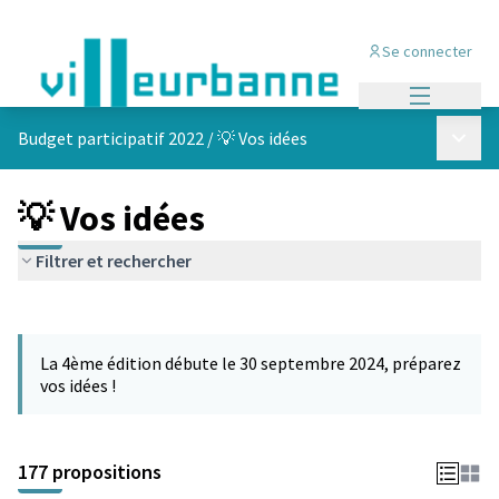
Se connecter
Menu princi
Menu p
Budget participatif 2022
/
💡 Vos idées
💡 Vos idées
Filtrer et rechercher
Passer la carte
Leaflet
|
©
OpenStreetMap
contributors
L'élément suivant est une carte qui présente les éléments de cet
+
La 4ème édition débute le 30 septembre 2024, préparez
−
vos idées !
177 propositions