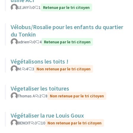
LEJAY
0
1
Retenue par le tri citoyen
Vélobus/Rosalie pour les enfants du quartier
du Tonkin
adrien
0
4
Retenue par le tri citoyen
Végétalisons les toits !
M.
4
3
Non retenue par le tri citoyen
Végetaliser les toitures
Thomas A
2
8
Non retenue par le tri citoyen
Végétaliser la rue Louis Goux
BENOIT
3
10
Non retenue par le tri citoyen