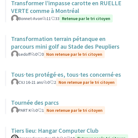
Transformer l’impasse carotte en RUELLE
VERTE comme à Montréal
Bonnet-Avon
11
33
Retenue par le tri citoyen
Transformation terrain pétanque en
parcours mini golf au Stade des Peupliers
sedoff
0
0
Non retenue par le tri citoyen
Tous·tes protégé·es, tous·tes concerné·es
CVJ 16-21 ans
0
2
Non retenue par le tri citoyen
Tournée des parcs
PART K
0
1
Non retenue par le tri citoyen
Tiers lieu: Hangar Computer Club