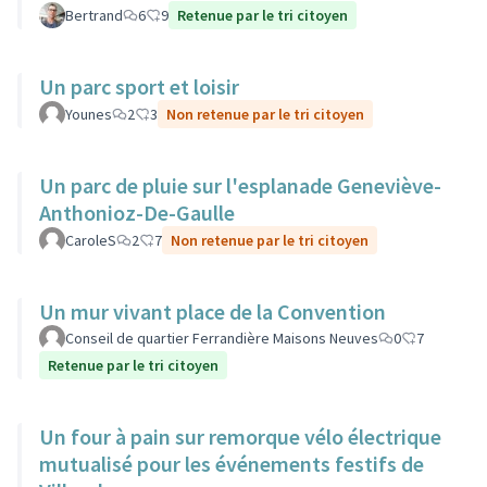
Bertrand
6
9
Retenue par le tri citoyen
Un parc sport et loisir
Younes
2
3
Non retenue par le tri citoyen
Un parc de pluie sur l'esplanade Geneviève-
Anthonioz-De-Gaulle
CaroleS
2
7
Non retenue par le tri citoyen
Un mur vivant place de la Convention
Conseil de quartier Ferrandière Maisons Neuves
0
7
Retenue par le tri citoyen
Un four à pain sur remorque vélo électrique
mutualisé pour les événements festifs de