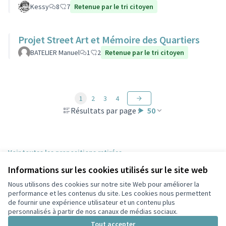
Kessy
8
7
Retenue par le tri citoyen
Projet Street Art et Mémoire des Quartiers
BATELIER Manuel
1
2
Retenue par le tri citoyen
1
2
3
4
Résultats par page :
50
Voir toutes les propositions retirées
Informations sur les cookies utilisés sur le site web
Nous utilisons des cookies sur notre site Web pour améliorer la
Conditions d'utilisation
performance et les contenus du site. Les cookies nous permettent
Paramètres des cookies
de fournir une expérience utilisateur et un contenu plus
Participez Villeurbanne sur X
Participez Villeurbanne sur Facebook
Participez Villeurbanne sur Instagram
Participez Villeurbanne sur YouTube
personnalisés à partir de nos canaux de médias sociaux.
(Lien externe)
(Lien externe)
(Lien externe)
(Lien externe)
Tout accepter