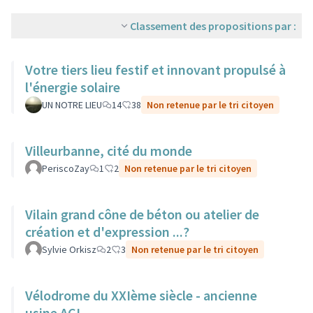
Classement des propositions par :
Votre tiers lieu festif et innovant propulsé à
l'énergie solaire
UN NOTRE LIEU
14
38
Non retenue par le tri citoyen
Villeurbanne, cité du monde
PeriscoZay
1
2
Non retenue par le tri citoyen
Vilain grand cône de béton ou atelier de
création et d'expression ...?
Sylvie Orkisz
2
3
Non retenue par le tri citoyen
Vélodrome du XXIème siècle - ancienne
usine ACI