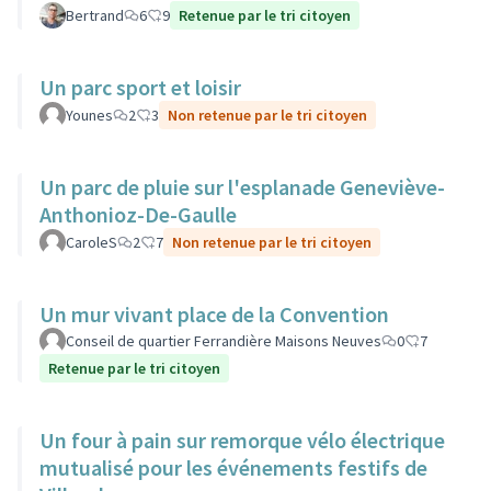
Bertrand
6
9
Retenue par le tri citoyen
Un parc sport et loisir
Younes
2
3
Non retenue par le tri citoyen
Un parc de pluie sur l'esplanade Geneviève-
Anthonioz-De-Gaulle
CaroleS
2
7
Non retenue par le tri citoyen
Un mur vivant place de la Convention
Conseil de quartier Ferrandière Maisons Neuves
0
7
Retenue par le tri citoyen
Un four à pain sur remorque vélo électrique
mutualisé pour les événements festifs de