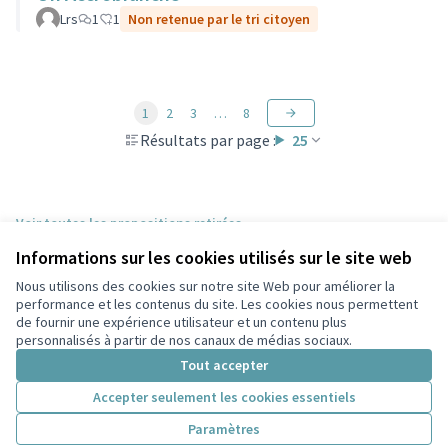
Lrs
1
1
Non retenue par le tri citoyen
1
2
3
…
8
Résultats par page :
25
Voir toutes les propositions retirées
Informations sur les cookies utilisés sur le site web
Nous utilisons des cookies sur notre site Web pour améliorer la
Conditions d'utilisation
performance et les contenus du site. Les cookies nous permettent
Paramètres des cookies
de fournir une expérience utilisateur et un contenu plus
Participez Villeurbanne sur X
Participez Villeurbanne sur Facebook
Participez Villeurbanne sur Instagram
Participez Villeurbanne sur YouTube
personnalisés à partir de nos canaux de médias sociaux.
(Lien externe)
(Lien externe)
(Lien externe)
(Lien externe)
Tout accepter
Accepter seulement les cookies essentiels
Licence Cre
(Lien extern
Paramètres
(Lien externe)
Site réalisé grâce au
logiciel libre Decidim
.