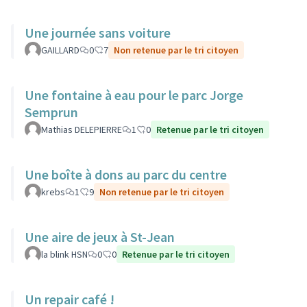
Une journée sans voiture
GAILLARD
0
7
Non retenue par le tri citoyen
Une fontaine à eau pour le parc Jorge
Semprun
Mathias DELEPIERRE
1
0
Retenue par le tri citoyen
Une boîte à dons au parc du centre
krebs
1
9
Non retenue par le tri citoyen
Une aire de jeux à St-Jean
la blink HSN
0
0
Retenue par le tri citoyen
Un repair café !