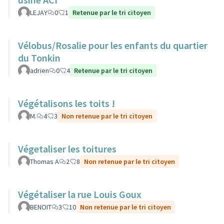
LEJAY
0
1
Retenue par le tri citoyen
Vélobus/Rosalie pour les enfants du quartier
du Tonkin
adrien
0
4
Retenue par le tri citoyen
Végétalisons les toits !
M.
4
3
Non retenue par le tri citoyen
Végetaliser les toitures
Thomas A
2
8
Non retenue par le tri citoyen
Végétaliser la rue Louis Goux
BENOIT
3
10
Non retenue par le tri citoyen