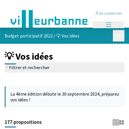
Se connecter
Menu princi
Menu p
Budget participatif 2022
/
💡 Vos idées
💡 Vos idées
Filtrer et rechercher
Passer la carte
Leaflet
|
©
OpenStreetMap
contributors
L'élément suivant est une carte qui présente les éléments de cet
+
La 4ème édition débute le 30 septembre 2024, préparez
−
vos idées !
177 propositions