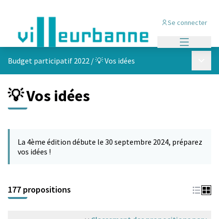
Se connecter
Menu princi
Menu p
Budget participatif 2022
/
💡 Vos idées
💡 Vos idées
Passer la carte
Leaflet
|
©
OpenStreetMap
contributors
L'élément suivant est une carte qui présente les éléments de cet
+
La 4ème édition débute le 30 septembre 2024, préparez
−
vos idées !
177 propositions