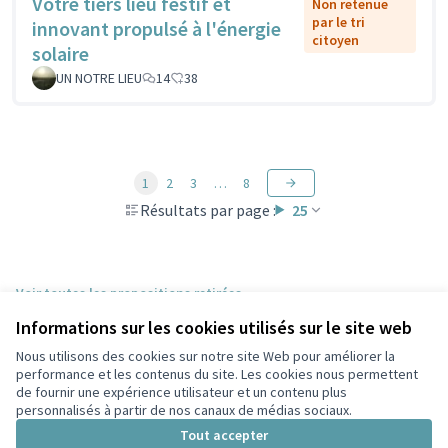
Votre tiers lieu festif et
Non retenue
par le tri
innovant propulsé à l'énergie
citoyen
solaire
UN NOTRE LIEU
14
38
1
2
3
…
8
Résultats par page :
25
Voir toutes les propositions retirées
Informations sur les cookies utilisés sur le site web
Nous utilisons des cookies sur notre site Web pour améliorer la
Conditions d'utilisation
performance et les contenus du site. Les cookies nous permettent
Paramètres des cookies
de fournir une expérience utilisateur et un contenu plus
Participez Villeurbanne sur X
Participez Villeurbanne sur Facebook
Participez Villeurbanne sur Instagram
Participez Villeurbanne sur YouTube
personnalisés à partir de nos canaux de médias sociaux.
(Lien externe)
(Lien externe)
(Lien externe)
(Lien externe)
Tout accepter