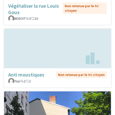
Végétaliser la rue Louis
Non retenue par le tri
citoyen
Goux
BENOIT
3
10
Anti moustiques
Non retenue par le tri citoyen
Tep
2
2