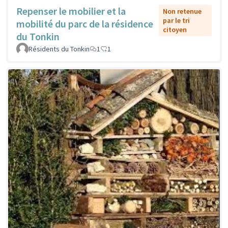
Repenser le mobilier et la
Non retenue
par le tri
mobilité du parc de la résidence
citoyen
du Tonkin
Résidents du Tonkin
1
1