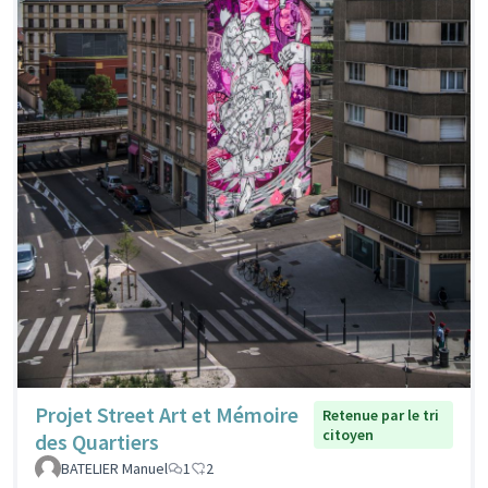
Projet Street Art et Mémoire
Retenue par le tri
citoyen
des Quartiers
BATELIER Manuel
1
2