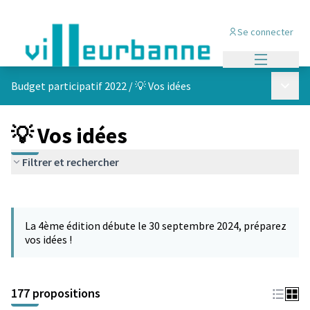
Se connecter
Menu princi
Menu p
Budget participatif 2022
/
💡 Vos idées
💡 Vos idées
Filtrer et rechercher
Passer la carte
Leaflet
|
©
OpenStreetMap
contributors
L'élément suivant est une carte qui présente les éléments de cet
+
La 4ème édition débute le 30 septembre 2024, préparez
−
vos idées !
177 propositions