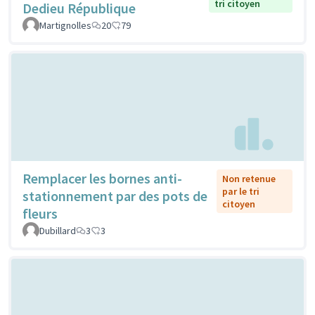
tri citoyen
Dedieu République
Martignolles
20
79
Remplacer les bornes anti-
Non retenue
par le tri
stationnement par des pots de
citoyen
fleurs
Dubillard
3
3