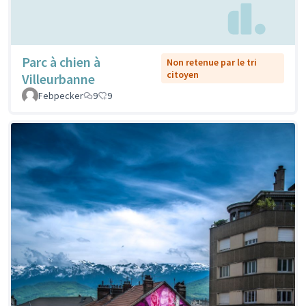
Parc à chien à
Non retenue par le tri
citoyen
Villeurbanne
Febpecker
9
9