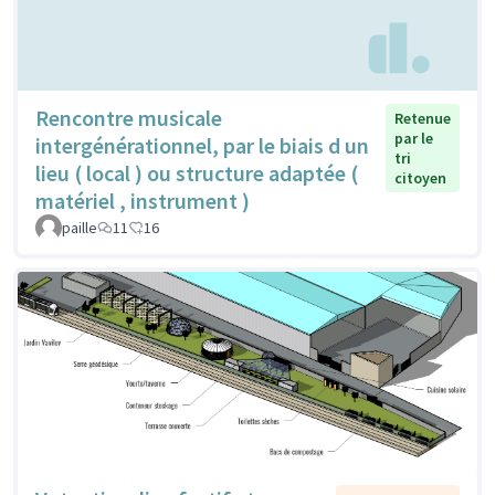
Rencontre musicale
Retenue
par le
intergénérationnel, par le biais d un
tri
lieu ( local ) ou structure adaptée (
citoyen
matériel , instrument )
paille
11
16