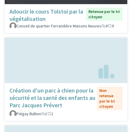
Adoucir le cours Tolstoi par la
Retenue par le tri
citoyen
végétalisation
Conseil de quartier Ferrandière Maisons Neuves
4
9
Création d'un parc à chien pour la
Non
retenue
sécurité et la santé des enfants au
par le tri
Parc Jacques Prévert
citoyen
Piégay Bullion
1
1