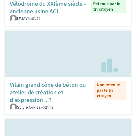
Vélodrome du XXIème siècle -
Retenue par le
tri citoyen
ancienne usine ACI
LEJAY
0
1
Vilain grand cône de béton ou
Non retenue
par le tri
atelier de création et
citoyen
d'expression ...?
Sylvie Orkisz
2
3