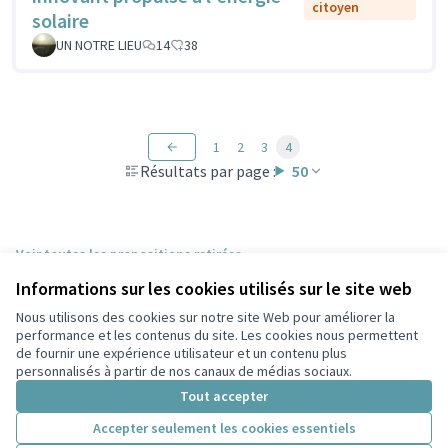
citoyen
solaire
UN NOTRE LIEU
14
38
1
2
3
4
Résultats par page :
50
Voir toutes les propositions retirées
Informations sur les cookies utilisés sur le site web
Nous utilisons des cookies sur notre site Web pour améliorer la
Conditions d'utilisation
performance et les contenus du site. Les cookies nous permettent
Paramètres des cookies
de fournir une expérience utilisateur et un contenu plus
Participez Villeurbanne sur X
Participez Villeurbanne sur Facebook
Participez Villeurbanne sur Instagram
Participez Villeurbanne sur YouTube
personnalisés à partir de nos canaux de médias sociaux.
(Lien externe)
(Lien externe)
(Lien externe)
(Lien externe)
Tout accepter
Accepter seulement les cookies essentiels