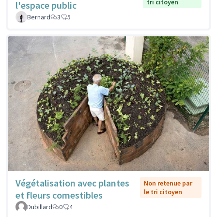
tri citoyen
l'espace public
Bernard
3
5
Végétalisation avec plantes
Non retenue par
le tri citoyen
et fleurs comestibles
Dubillard
0
4