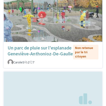
Un parc de pluie sur l'esplanade
Non retenue
par le tri
Geneviève-Anthonioz-De-Gaulle
citoyen
CaroleS
2
7