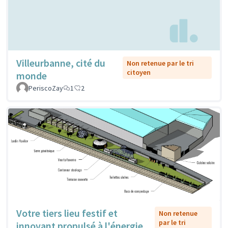
Villeurbanne, cité du
Non retenue par le tri
citoyen
monde
PeriscoZay
1
2
Votre tiers lieu festif et
Non retenue
par le tri
innovant propulsé à l'énergie