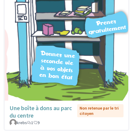
Une boîte à dons au parc
Non retenue par le tri
citoyen
du centre
krebs
1
9