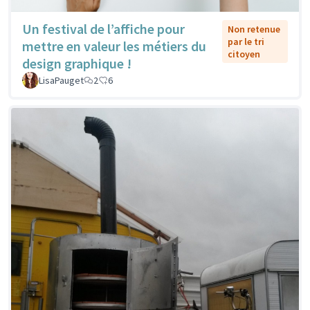
Un festival de l’affiche pour
Non retenue
par le tri
mettre en valeur les métiers du
citoyen
design graphique !
LisaPauget
2
6