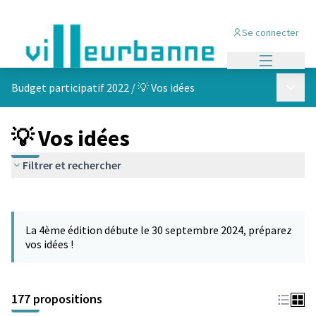
Se connecter
Menu princi
Menu p
Budget participatif 2022
/
💡 Vos idées
💡 Vos idées
Filtrer et rechercher
Passer la carte
Leaflet
|
©
OpenStreetMap
contributors
L'élément suivant est une carte qui présente les éléments de cet
+
La 4ème édition débute le 30 septembre 2024, préparez
−
vos idées !
177 propositions