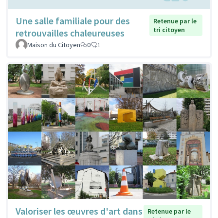
Une salle familiale pour des
Retenue par le
tri citoyen
retrouvailles chaleureuses
Maison du Citoyen
0
1
Valoriser les œuvres d'art dans
Retenue par le