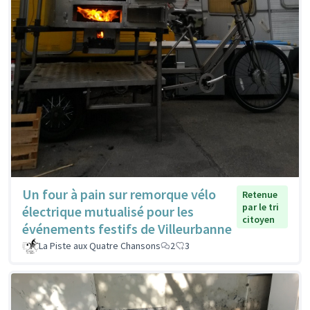
Un four à pain sur remorque vélo
Retenue
par le tri
électrique mutualisé pour les
citoyen
événements festifs de Villeurbanne
La Piste aux Quatre Chansons
2
3