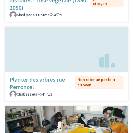
histoires - frise végétale (1850-
citoyen
2050)
Ainsi parlait Botma
4
9
Planter des arbres rue
Non retenue par le tri
citoyen
Perroncel
Chabasseur
4
13