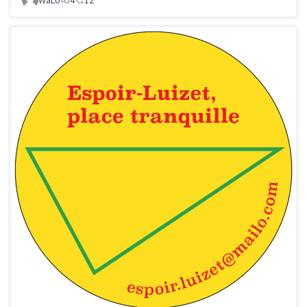
WaLo
4
12