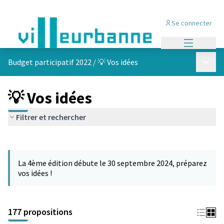
Se connecter
Menu princi
Menu p
Budget participatif 2022
/
💡 Vos idées
💡 Vos idées
Filtrer et rechercher
Passer la carte
Leaflet
|
©
OpenStreetMap
contributors
L'élément suivant est une carte qui présente les éléments de cet
+
La 4ème édition débute le 30 septembre 2024, préparez
−
vos idées !
177 propositions