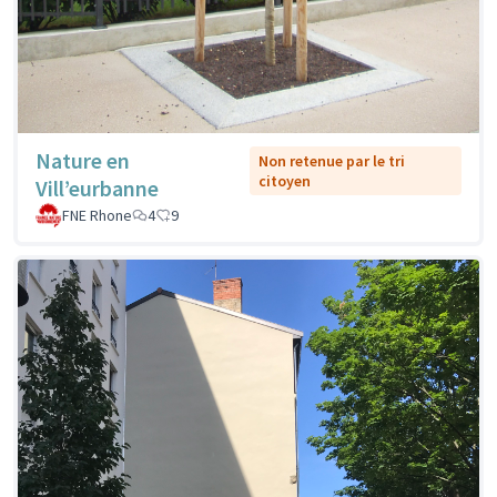
Nature en
Non retenue par le tri
citoyen
Vill’eurbanne
FNE Rhone
4
9