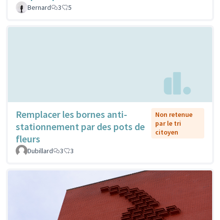
Bernard
3
5
Remplacer les bornes anti-
Non retenue
par le tri
stationnement par des pots de
citoyen
fleurs
Dubillard
3
3