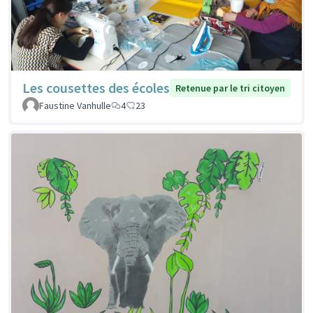
Les cousettes des écoles
Retenue par le tri citoyen
Faustine Vanhulle
4
23