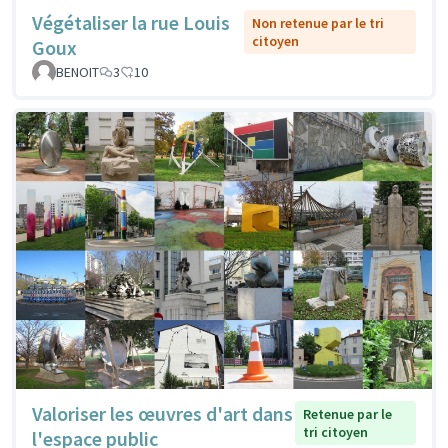
Végétaliser la rue Louis
Non retenue par le tri
citoyen
Goux
BENOIT
3
10
Valoriser les œuvres d'art dans
Retenue par le
tri citoyen
l'espace public