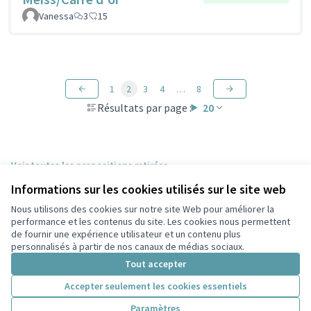
Vanessa
3
15
1
2
3
4
…
8
Résultats par page :
20
Voir toutes les propositions retirées
Informations sur les cookies utilisés sur le site web
Nous utilisons des cookies sur notre site Web pour améliorer la
Conditions d'utilisation
performance et les contenus du site. Les cookies nous permettent
Paramètres des cookies
de fournir une expérience utilisateur et un contenu plus
Participez Villeurbanne sur X
Participez Villeurbanne sur Facebook
Participez Villeurbanne sur Instagram
Participez Villeurbanne sur YouTube
personnalisés à partir de nos canaux de médias sociaux.
(Lien externe)
(Lien externe)
(Lien externe)
(Lien externe)
Tout accepter
Accepter seulement les cookies essentiels
Licence Cre
(Lien extern
Paramètres