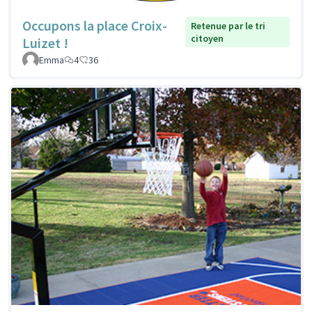
Occupons la place Croix-
Retenue par le tri
citoyen
Luizet !
Emma
4
36