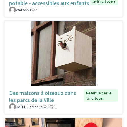
le tri citoyen
potable - accessibles aux enfants
WaLo
3
7
Des maisons à oiseaux dans
Retenue par le
tri citoyen
les parcs de la Ville
BATELIER Manuel
3
8