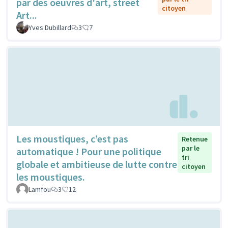
par des oeuvres d'art, street
citoyen
Art...
Yves Dubillard
3
7
Les moustiques, c’est pas
Retenue
par le
automatique ! Pour une politique
tri
globale et ambitieuse de lutte contre
citoyen
les moustiques.
Lamfou
3
12