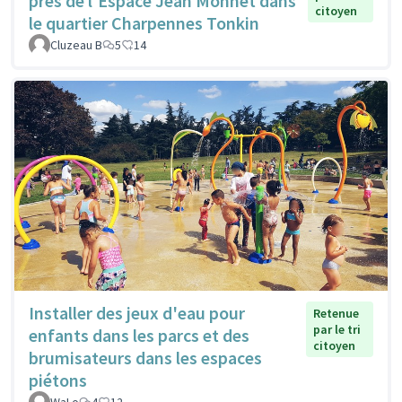
près de l'Espace Jean Monnet dans
citoyen
le quartier Charpennes Tonkin
Cluzeau B
5
14
Installer des jeux d'eau pour
Retenue
par le tri
enfants dans les parcs et des
citoyen
brumisateurs dans les espaces
piétons