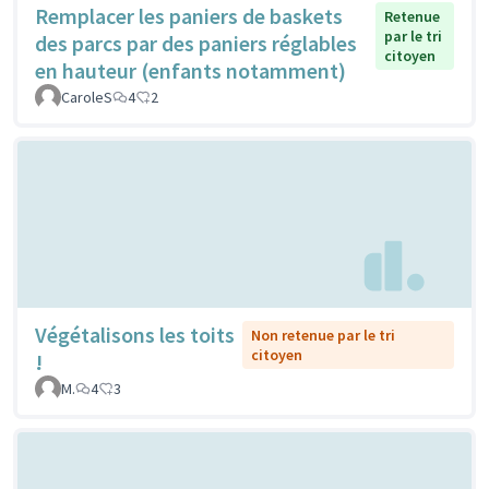
Remplacer les paniers de baskets
Retenue
par le tri
des parcs par des paniers réglables
citoyen
en hauteur (enfants notamment)
CaroleS
4
2
Végétalisons les toits
Non retenue par le tri
citoyen
!
M.
4
3