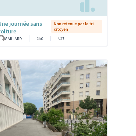
Une journée sans
Non retenue par le tri
citoyen
voiture
GAILLARD
0
7