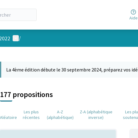
Aide
Menu utilisateur
 2022
/
 la carte
 suivant est une carte qui présente les éléments de cette page comm
La 4ème édition débute le 30 septembre 2024, préparez vos idé
177 propositions
Les plus
A-Z
Z-A (alphabétique
Les pl
Aléatoire
récentes
(alphabétique)
inverse)
souten