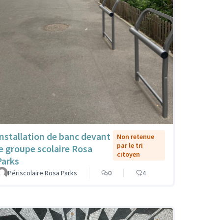
Installation de banc devant
Non retenue
par le tri
le groupe scolaire Rosa
citoyen
Parks
Périscolaire Rosa Parks
0
4