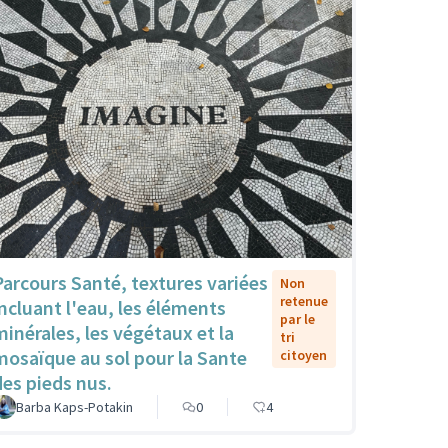
Parcours Santé, textures variées
Non
retenue
incluant l'eau, les éléments
par le
minérales, les végétaux et la
tri
mosaïque au sol pour la Sante
citoyen
des pieds nus.
Barba Kaps-Potakin
0
4