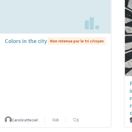
Colors in the city
Non retenue par le tri citoyen
CaroGratteciel
0
1