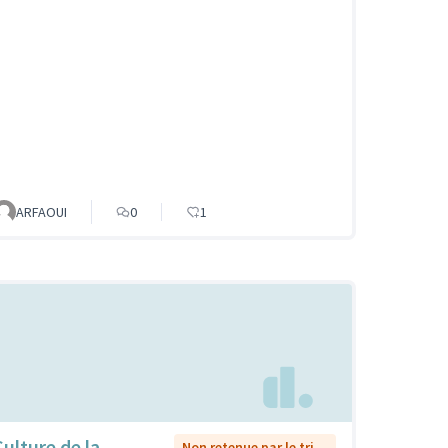
ARFAOUI
0
1
Culture de la
Non retenue par le tri