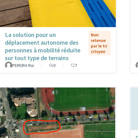
La solution pour un
Non
retenue
déplacement autonome des
par le tri
personnes à mobilité réduite
citoyen
sur tout type de terrains
PEREIRA Rui
0
7