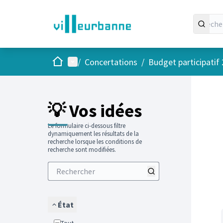
Accueil
Menu principal
/
Concertations
/
Budget participatif
Passer
L'élément
+
−
💡 Vos idées
Le formulaire ci-dessous filtre
dynamiquement les résultats de la
recherche lorsque les conditions de
recherche sont modifiées.
État