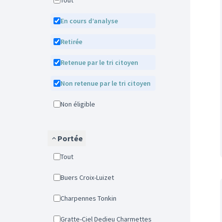
Tout
En cours d’analyse
Retirée
Retenue par le tri citoyen
Non retenue par le tri citoyen
Non éligible
Portée
Tout
Buers Croix-Luizet
Charpennes Tonkin
Gratte-Ciel Dedieu Charmettes