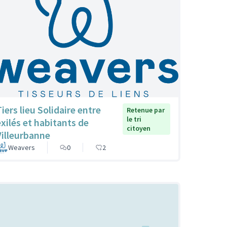
iers lieu Solidaire entre
Retenue par
le tri
exilés et habitants de
citoyen
Villeurbanne
Weavers
0
2