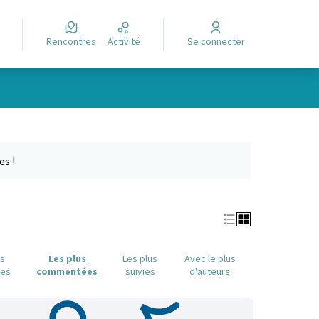
Rencontres
Activité
Se connecter
Leaflet
|
©
OpenStreetMap
contributors
e des points de carte. L'élément peut être utilisé avec un lecteur
es !
us
Les plus
Les plus
Avec le plus
ues
commentées
suivies
d'auteurs