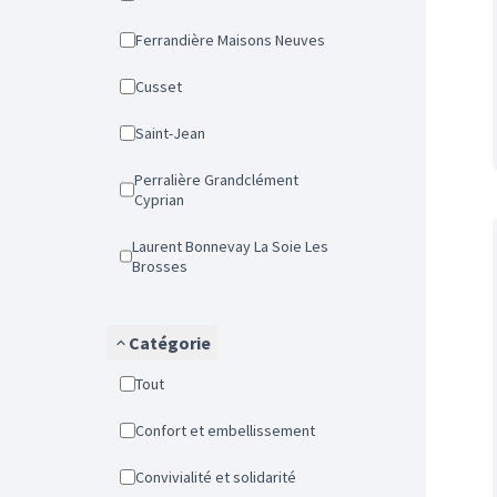
Ferrandière Maisons Neuves
Cusset
Saint-Jean
Perralière Grandclément
Cyprian
Laurent Bonnevay La Soie Les
Brosses
Catégorie
Tout
Confort et embellissement
Convivialité et solidarité