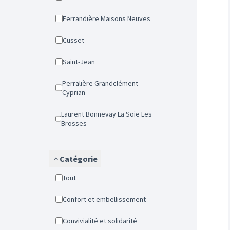
Ferrandière Maisons Neuves
Cusset
Saint-Jean
Perralière Grandclément
Cyprian
Laurent Bonnevay La Soie Les
Brosses
Catégorie
Tout
Confort et embellissement
Convivialité et solidarité