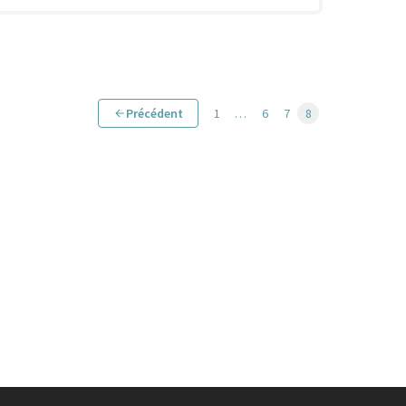
Précédent
1
…
6
7
8