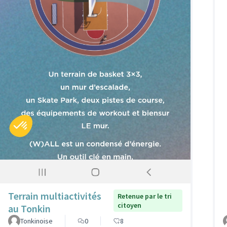
Terrain multiactivités
Retenue par le tri
citoyen
au Tonkin
Tonkinoise
0
8