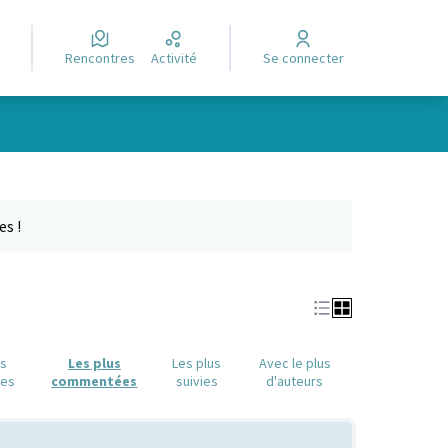
Rencontres
Activité
Se connecter
Leaflet
|
©
OpenStreetMap
contributors
e des points de carte. L'élément peut être utilisé avec un lecteur
es !
us
Les plus
Les plus
Avec le plus
ues
commentées
suivies
d'auteurs