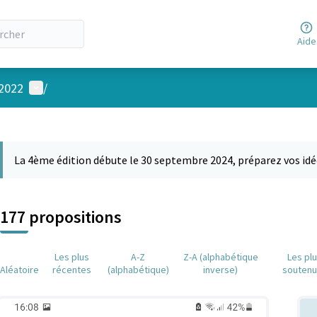
Aide
Menu utilisateur
 2022
/
 la carte
 suivant est une carte qui présente les éléments de cette page comm
La 4ème édition débute le 30 septembre 2024, préparez vos idé
177 propositions
Les plus
A-Z
Z-A (alphabétique
Les pl
Aléatoire
récentes
(alphabétique)
inverse)
souten