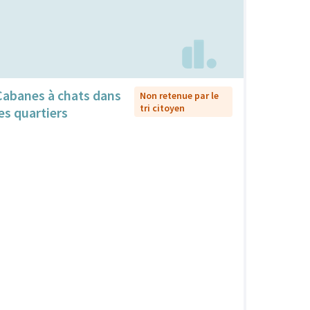
Cabanes à chats dans
Non retenue par le
tri citoyen
les quartiers