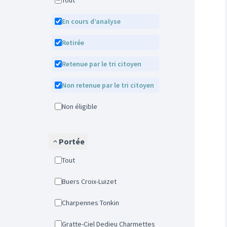
Tout
En cours d’analyse
Retirée
Retenue par le tri citoyen
Non retenue par le tri citoyen
Non éligible
Portée
Tout
Buers Croix-Luizet
Charpennes Tonkin
Gratte-Ciel Dedieu Charmettes