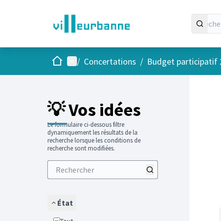
Accueil
Menu principal
/
Concertations
/
Budget participatif
Passer
L'élément
+
−
💡 Vos idées
Le formulaire ci-dessous filtre
dynamiquement les résultats de la
recherche lorsque les conditions de
recherche sont modifiées.
État