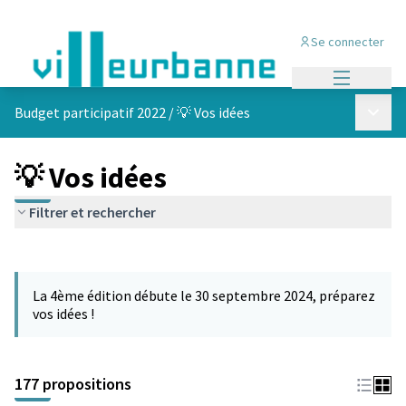
Se connecter
Menu princi
Menu p
Budget participatif 2022
/
💡 Vos idées
💡 Vos idées
Filtrer et rechercher
Passer la carte
Leaflet
|
©
OpenStreetMap
contributors
L'élément suivant est une carte qui présente les éléments de cet
+
La 4ème édition débute le 30 septembre 2024, préparez
−
vos idées !
177 propositions