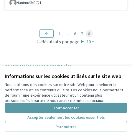
Nanimu
0
1
1
…
6
7
8
Résultats par page :
20
Voir toutes les propositions retirées
Informations sur les cookies utilisés sur le site web
Nous utilisons des cookies sur notre site Web pour améliorer la
Conditions d'utilisation
performance et les contenus du site. Les cookies nous permettent
Paramètres des cookies
de fournir une expérience utilisateur et un contenu plus
Participez Villeurbanne sur X
Participez Villeurbanne sur Facebook
Participez Villeurbanne sur Instagram
Participez Villeurbanne sur YouTube
personnalisés à partir de nos canaux de médias sociaux.
(Lien externe)
(Lien externe)
(Lien externe)
(Lien externe)
Tout accepter
Accepter seulement les cookies essentiels
Licence Cre
(Lien extern
Paramètres
(Lien externe)
Site réalisé grâce au
logiciel libre Decidim
.