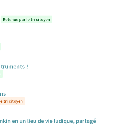
Retenue par le tri citoyen
struments !
n
ens
e tri citoyen
nkin en un lieu de vie ludique, partagé