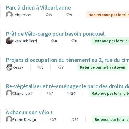
Parc à chien à Villeurbanne
Febpecker
9
9
Non retenue par le tri 
Prêt de Vélo-cargo pour besoin ponctuel.
Yves Dubillard
8
8
Retenue par le tri c
Projets d'occupation du tènement au 2, rue du ci
Kessy
8
7
Retenue par le tri citoyen
Re-végétaliser et ré-aménager le parc des droits 
Clémence T
7
24
Retenue par le tri ci
À chacun son vélo !
Praxie Design
7
20
Retenue par le tri 