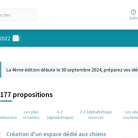
Aide
Menu utilisateur
 2022
/
 la carte
 suivant est une carte qui présente les éléments de cette page comm
La 4ème édition débute le 30 septembre 2024, préparez vos idé
177 propositions
Les plus
A-Z
Z-A (alphabétique
Les pl
Aléatoire
récentes
(alphabétique)
inverse)
souten
Création d'un espace dédié aux chiens