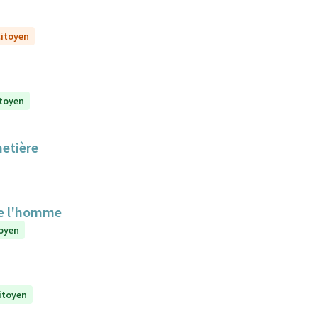
citoyen
itoyen
metière
de l'homme
toyen
citoyen