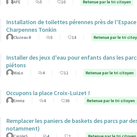
APE
5
10
Retenue par le tri citoyen
Installation de toilettes pérennes près de l'Espac
Charpennes Tonkin
Cluzeau B
5
14
Retenue par le tri cito
Installer des jeux d'eau pour enfants dans les par
piétons
WaLo
4
12
Retenue par le tri citoyen
Occupons la place Croix-Luizet !
Emma
4
36
Retenue par le tri citoyen
Remplacer les paniers de baskets des parcs par de
notamment)
CaroleS
4
2
Retenue par le tri citoyen