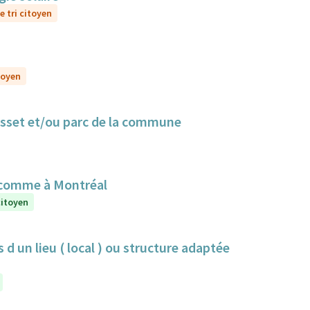
e tri citoyen
toyen
Cusset et/ou parc de la commune
 comme à Montréal
citoyen
 d un lieu ( local ) ou structure adaptée