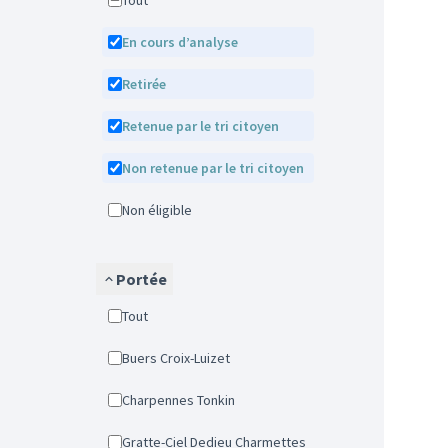
Tout
En cours d’analyse
Retirée
Retenue par le tri citoyen
Non retenue par le tri citoyen
Non éligible
Portée
Tout
Buers Croix-Luizet
Charpennes Tonkin
Gratte-Ciel Dedieu Charmettes