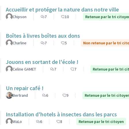
Accueillir et protéger la nature dans notre ville
Chipson
7
10
Retenue par le tri citoye
Boîtes à livres boîtes aux dons
Charline
7
5
Non retenue par le tri cit
Jouons en sortant de l'école !
Celine GAMET
7
7
Retenue par le tri c
Un repair café !
Bertrand
6
9
Retenue par le tri citoye
Installation d'hotels à insectes dans les parcs
WaLo
6
8
Retenue par le tri citoyen