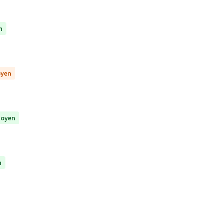
n
oyen
itoyen
n