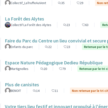
Collectif_LaTruffeAuVent
35
29
Non ret
La Forêt des Alytes
Collectif La Forêt des Alytes
23
63
Ret
Faire du Parc du Centre un lieu convivial et secure
Enfants du parc
22
23
Retenue par le t
Espace Nature Pédagogique Dedieu République
Martignolles
20
79
Retenue par le tri 
Plus de canisites
BENOIT
14
11
Non retenue par le tri c
Votre tiers lieu festif et innovant propulsé à l'éner