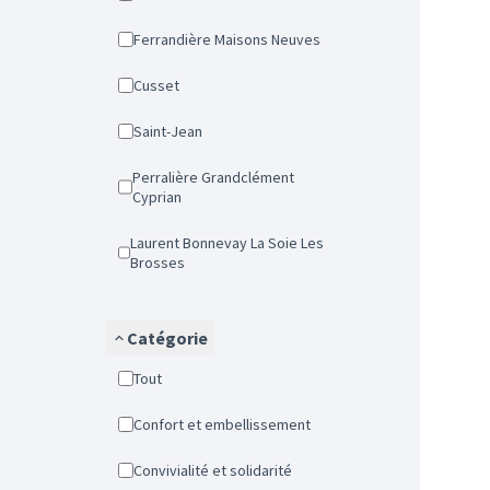
Ferrandière Maisons Neuves
Cusset
Saint-Jean
Perralière Grandclément
Cyprian
Laurent Bonnevay La Soie Les
Brosses
Catégorie
Tout
Confort et embellissement
Convivialité et solidarité