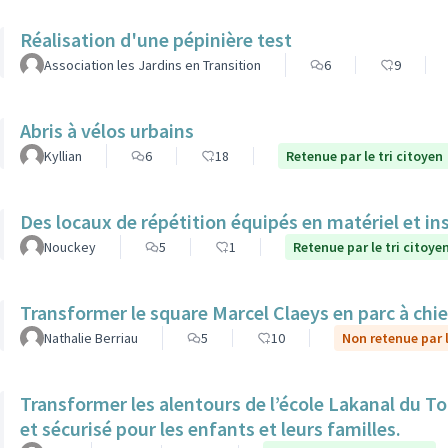
Réalisation d'une pépinière test
Association les Jardins en Transition
6
9
Abris à vélos urbains
Kyllian
6
18
Retenue par le tri citoyen
Des locaux de répétition équipés en matériel et in
Nouckey
5
1
Retenue par le tri citoye
Transformer le square Marcel Claeys en parc à chi
Nathalie Berriau
5
10
Non retenue par l
Transformer les alentours de l’école Lakanal du To
et sécurisé pour les enfants et leurs familles.