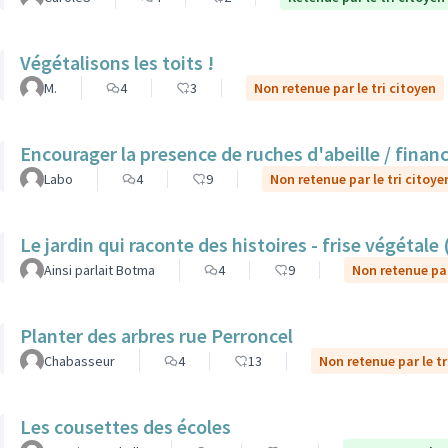
Végétalisons les toits !
M.
4
3
Non retenue par le tri citoyen
Encourager la presence de ruches d'abeille / finan
Labo
4
9
Non retenue par le tri citoye
Le jardin qui raconte des histoires - frise végétale
Ainsi parlait Botma
4
9
Non retenue par
Planter des arbres rue Perroncel
Chabasseur
4
13
Non retenue par le tr
Les cousettes des écoles