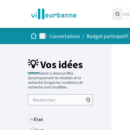
Accueil
Menu principal
/
Concertations
/
Budget participatif
Passer
L'élément
+
−
💡 Vos idées
Le formulaire ci-dessous filtre
dynamiquement les résultats de la
recherche lorsque les conditions de
recherche sont modifiées.
État