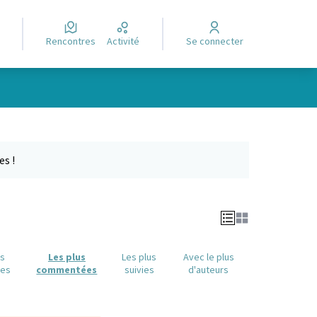
Rencontres
Activité
Se connecter
Leaflet
|
©
OpenStreetMap
contributors
e des points de carte. L'élément peut être utilisé avec un lecteur
es !
us
Les plus
Les plus
Avec le plus
ues
commentées
suivies
d'auteurs