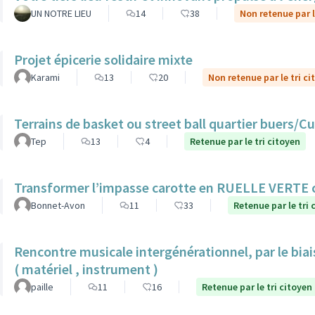
UN NOTRE LIEU
14
38
Non retenue par l
Projet épicerie solidaire mixte
Karami
13
20
Non retenue par le tri ci
Terrains de basket ou street ball quartier buers/
Tep
13
4
Retenue par le tri citoyen
Transformer l’impasse carotte en RUELLE VERTE
Bonnet-Avon
11
33
Retenue par le tri 
Rencontre musicale intergénérationnel, par le biais
( matériel , instrument )
paille
11
16
Retenue par le tri citoyen