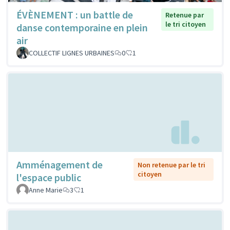
ÉVÈNEMENT : un battle de
Retenue par
le tri citoyen
danse contemporaine en plein
air
COLLECTIF LIGNES URBAINES
0
1
Amménagement de
Non retenue par le tri
citoyen
l'espace public
Anne Marie
3
1