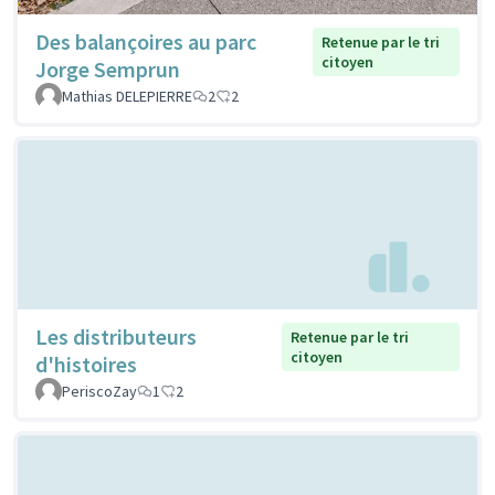
Des balançoires au parc
Retenue par le tri
citoyen
Jorge Semprun
Mathias DELEPIERRE
2
2
Les distributeurs
Retenue par le tri
citoyen
d'histoires
PeriscoZay
1
2