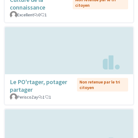
citoyen
connaissance
Excellent
0
1
Le PO'rtager, potager
Non retenue par le tri
citoyen
partager
PeriscoZay
1
1