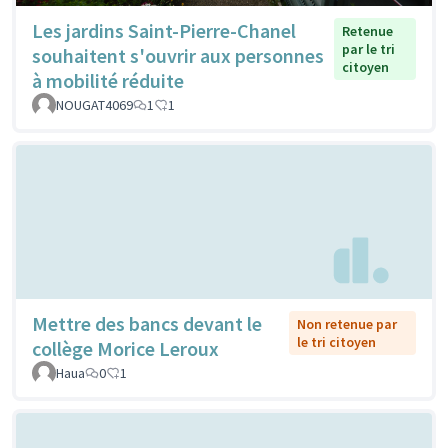
Les jardins Saint-Pierre-Chanel
Retenue
par le tri
souhaitent s'ouvrir aux personnes
citoyen
à mobilité réduite
NOUGAT4069
1
1
Mettre des bancs devant le
Non retenue par
le tri citoyen
collège Morice Leroux
Haua
0
1