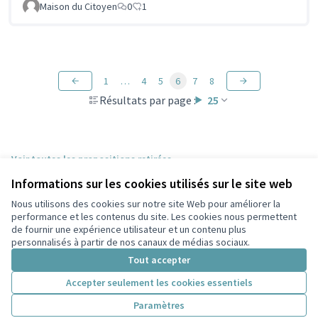
Maison du Citoyen
0
1
1
…
4
5
6
7
8
Résultats par page :
25
Voir toutes les propositions retirées
Informations sur les cookies utilisés sur le site web
Nous utilisons des cookies sur notre site Web pour améliorer la
Conditions d'utilisation
performance et les contenus du site. Les cookies nous permettent
Paramètres des cookies
de fournir une expérience utilisateur et un contenu plus
Participez Villeurbanne sur X
Participez Villeurbanne sur Facebook
Participez Villeurbanne sur Instagram
Participez Villeurbanne sur YouTube
personnalisés à partir de nos canaux de médias sociaux.
(Lien externe)
(Lien externe)
(Lien externe)
(Lien externe)
Tout accepter
Accepter seulement les cookies essentiels
Licence Cre
(Lien extern
Paramètres
(Lien externe)
Site réalisé grâce au
logiciel libre Decidim
.