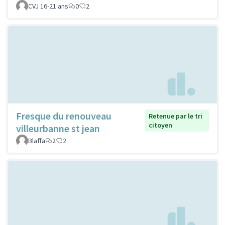
CVJ 16-21 ans
0
2
Fresque du renouveau
Retenue par le tri
citoyen
villeurbanne st jean
Blaffa
2
2