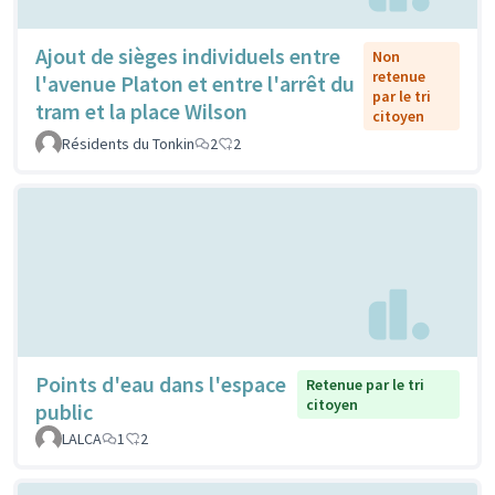
Ajout de sièges individuels entre
Non
retenue
l'avenue Platon et entre l'arrêt du
par le tri
tram et la place Wilson
citoyen
Résidents du Tonkin
2
2
Points d'eau dans l'espace
Retenue par le tri
citoyen
public
LALCA
1
2