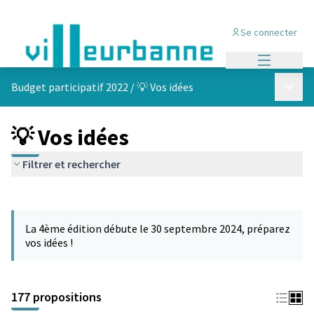
Se connecter
Menu princi
Menu p
Budget participatif 2022
/
💡 Vos idées
💡 Vos idées
Filtrer et rechercher
Passer la carte
Leaflet
|
©
OpenStreetMap
contributors
L'élément suivant est une carte qui présente les éléments de cet
+
La 4ème édition débute le 30 septembre 2024, préparez
−
vos idées !
177 propositions