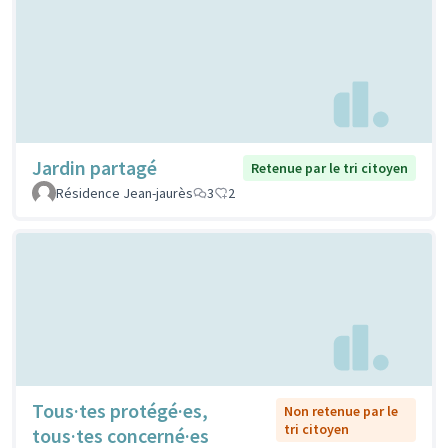
Jardin partagé
Retenue par le tri citoyen
Résidence Jean-jaurès
3
2
Tous·tes protégé·es,
Non retenue par le
tri citoyen
tous·tes concerné·es