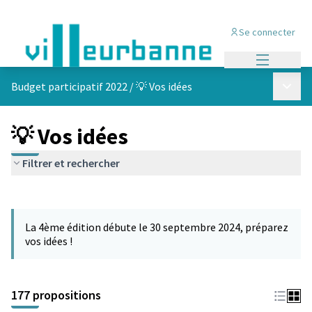
Se connecter
Menu princi
Menu p
Budget participatif 2022
/
💡 Vos idées
💡 Vos idées
Filtrer et rechercher
Passer la carte
Leaflet
|
©
OpenStreetMap
contributors
L'élément suivant est une carte qui présente les éléments de cet
+
La 4ème édition débute le 30 septembre 2024, préparez
−
vos idées !
177 propositions