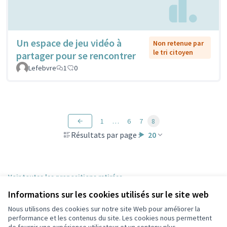
Un espace de jeu vidéo à
Non retenue par
le tri citoyen
partager pour se rencontrer
Lefebvre
1
0
1
…
6
7
8
Résultats par page :
20
Voir toutes les propositions retirées
Informations sur les cookies utilisés sur le site web
Nous utilisons des cookies sur notre site Web pour améliorer la
Conditions d'utilisation
performance et les contenus du site. Les cookies nous permettent
Paramètres des cookies