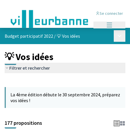
Se connecter
Menu princi
Menu p
Budget participatif 2022
/
💡 Vos idées
💡 Vos idées
Filtrer et rechercher
Passer la carte
Leaflet
|
©
OpenStreetMap
contributors
L'élément suivant est une carte qui présente les éléments de cet
+
La 4ème édition débute le 30 septembre 2024, préparez
−
vos idées !
177 propositions