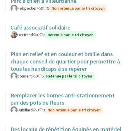
Parc à chien à Villeurbanne
Febpecker
9
9
Non retenue par le tri citoyen
Café associatif solidaire
Bertrand
0
6
Retenue par le tri citoyen
Plan en relief et en couleur et braille dans
chaque conseil de quartier pour permettre à
tous les handicaps à se repérer
coudert
0
5
Retenue par le tri citoyen
Remplacer les bornes anti-stationnement
par des pots de fleurs
Dubillard
3
3
Non retenue par le tri citoyen
Des locaux de répétition équipés en matériel