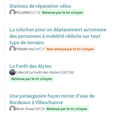
Stations de réparation vélos
PELLERIN
1
5
Retenue par le tri citoyen
La solution pour un déplacement autonome
des personnes à mobilité réduite sur tout
type de terrains
PEREIRA Rui
0
7
Non retenue par le tri citoyen
La Forêt des Alytes
Collectif La Forêt des Alytes
23
63
Retenue par le tri citoyen
Une pataugeoire façon miroir d'eau de
Bordeaux à Villeurbanne
Miroir d'eau
0
5
Retenue par le tri citoyen