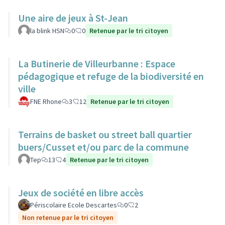
Une aire de jeux à St-Jean
la blink HSN
0
0
Retenue par le tri citoyen
La Butinerie de Villeurbanne : Espace
pédagogique et refuge de la biodiversité en
ville
FNE Rhone
3
12
Retenue par le tri citoyen
Terrains de basket ou street ball quartier
buers/Cusset et/ou parc de la commune
Tep
13
4
Retenue par le tri citoyen
Jeux de société en libre accès
Périscolaire Ecole Descartes
0
2
Non retenue par le tri citoyen