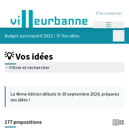
Se connecter
Menu princi
Menu p
Budget participatif 2022
/
💡 Vos idées
💡 Vos idées
Filtrer et rechercher
Passer la carte
Leaflet
|
©
OpenStreetMap
contributors
L'élément suivant est une carte qui présente les éléments de cet
+
La 4ème édition débute le 30 septembre 2024, préparez
−
vos idées !
177 propositions