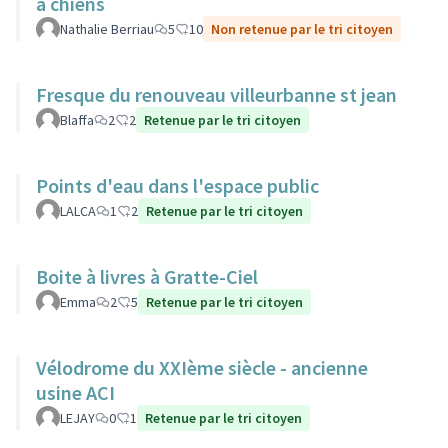
à chiens
Nathalie Berriau
5
10
Non retenue par le tri citoyen
Fresque du renouveau villeurbanne st jean
Blaffa
2
2
Retenue par le tri citoyen
Points d'eau dans l'espace public
LALCA
1
2
Retenue par le tri citoyen
Boite à livres à Gratte-Ciel
Emma
2
5
Retenue par le tri citoyen
Vélodrome du XXIème siècle - ancienne
usine ACI
LEJAY
0
1
Retenue par le tri citoyen