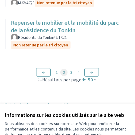
M.
4
3
Non retenue par le tri citoyen
Repenser le mobilier et la mobilité du parc
de la résidence du Tonkin
Résidents du Tonkin
1
1
Non retenue par le tri citoyen
1
2
3
4
Résultats par page :
50
Voir toutes les propositions retirées
Informations sur les cookies utilisés sur le site web
Nous utilisons des cookies sur notre site Web pour améliorer la
Conditions d'utilisation
performance et les contenus du site. Les cookies nous permettent
Paramètres des cookies
de fournir une expérience utilisateur et un contenu plus