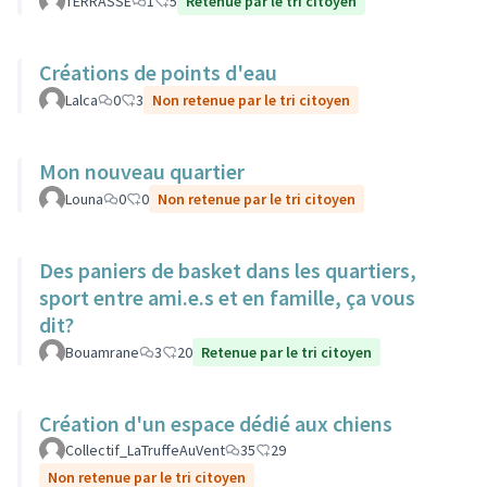
TERRASSE
1
5
Retenue par le tri citoyen
Créations de points d'eau
Lalca
0
3
Non retenue par le tri citoyen
Mon nouveau quartier
Louna
0
0
Non retenue par le tri citoyen
Des paniers de basket dans les quartiers,
sport entre ami.e.s et en famille, ça vous
dit?
Bouamrane
3
20
Retenue par le tri citoyen
Création d'un espace dédié aux chiens
Collectif_LaTruffeAuVent
35
29
Non retenue par le tri citoyen