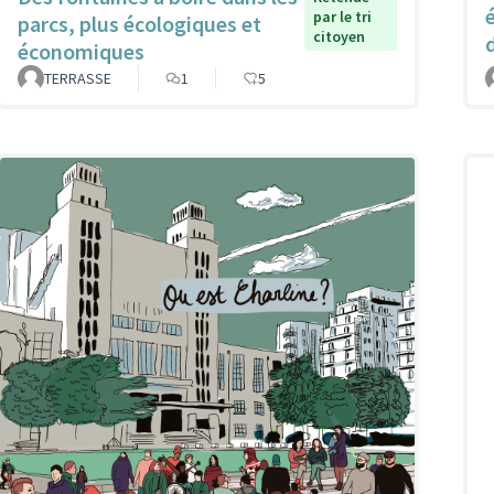
par le tri
parcs, plus écologiques et
citoyen
économiques
TERRASSE
1
5