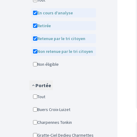
Tout
En cours d’analyse
Retirée
Retenue par le tri citoyen
Non retenue par le tri citoyen
Non éligible
Portée
Tout
Buers Croix-Luizet
Charpennes Tonkin
Gratte-Ciel Dedieu Charmettes