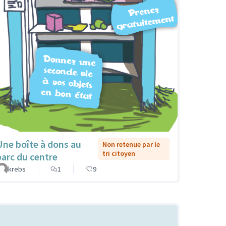
Une boîte à dons au
Non retenue par le
tri citoyen
parc du centre
krebs
1
9