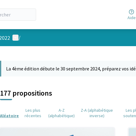
Aide
Menu utilisateur
 2022
/
 la carte
 suivant est une carte qui présente les éléments de cette page comm
La 4ème édition débute le 30 septembre 2024, préparez vos idé
177 propositions
Les plus
A-Z
Z-A (alphabétique
Les p
Aléatoire
récentes
(alphabétique)
inverse)
soute