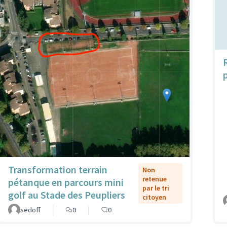
Transformation terrain
Non
retenue
pétanque en parcours mini
par le tri
golf au Stade des Peupliers
citoyen
sedoff
0
0