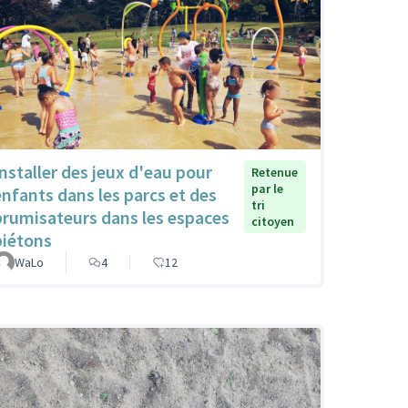
Installer des jeux d'eau pour
Retenue
par le
enfants dans les parcs et des
tri
brumisateurs dans les espaces
citoyen
piétons
WaLo
4
12