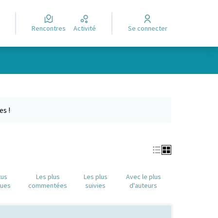
Rencontres
Activité
Se connecter
Leaflet
|
©
OpenStreetMap
contributors
e des points de carte. L'élément peut être utilisé avec un lecteur
es !
lus
Les plus
Les plus
Avec le plus
nues
commentées
suivies
d'auteurs