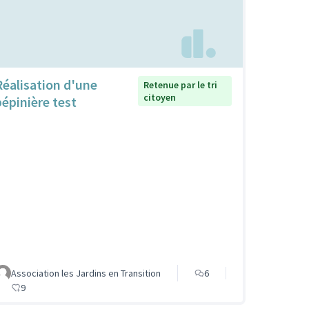
Réalisation d'une
Retenue par le tri
citoyen
pépinière test
Association les Jardins en Transition
6
9