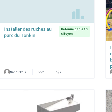
Installer des ruches au
Retenue par le tri
citoyen
parc du Tonkin
Nanou3232
2
7