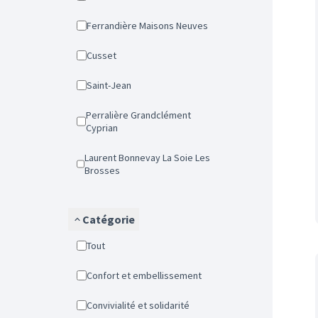
Ferrandière Maisons Neuves
Cusset
Saint-Jean
Perralière Grandclément
Cyprian
Laurent Bonnevay La Soie Les
Brosses
Catégorie
Tout
Confort et embellissement
Convivialité et solidarité