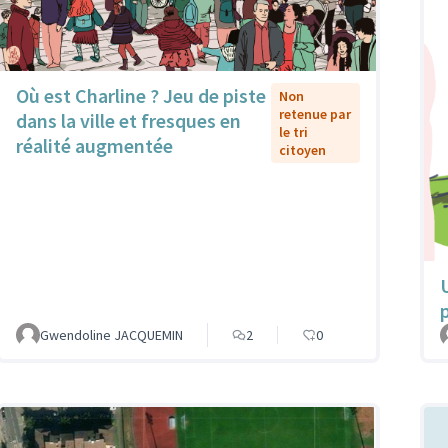
Où est Charline ? Jeu de piste
Non
retenue par
dans la ville et fresques en
le tri
réalité augmentée
citoyen
Gwendoline JACQUEMIN
2
0