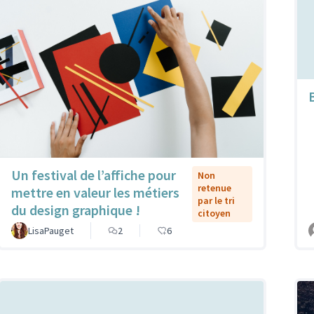
B
Un festival de l’affiche pour
Non
retenue
mettre en valeur les métiers
par le tri
du design graphique !
citoyen
LisaPauget
2
6