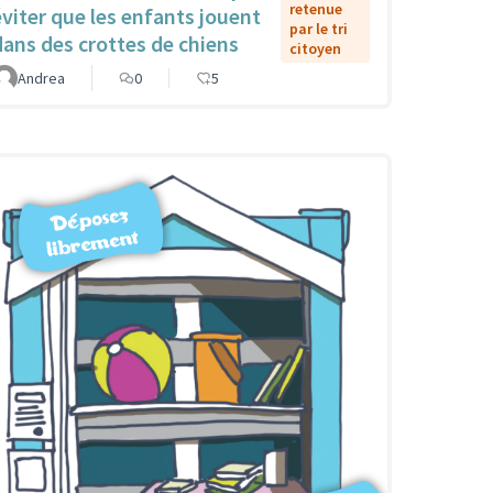
retenue
éviter que les enfants jouent
par le tri
dans des crottes de chiens
citoyen
Andrea
0
5