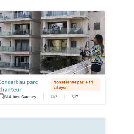
Concert au parc
Non retenue par le tri
citoyen
Chanteur
Matthieu Gauthey
2
7