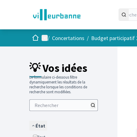
Accueil
Menu principal
/
Concertations
/
Budget participatif
Passer
L'élément
+
−
💡 Vos idées
Le formulaire ci-dessous filtre
dynamiquement les résultats de la
recherche lorsque les conditions de
recherche sont modifiées.
État