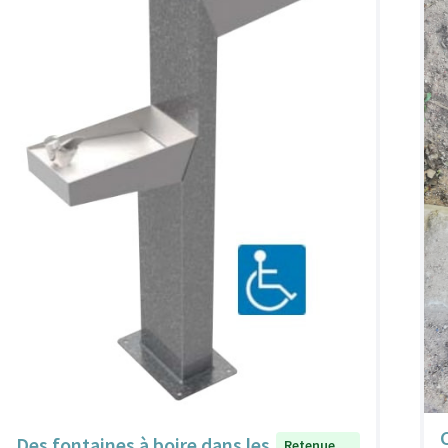
Des fontaines à boire dans les
Retenue