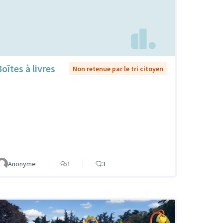
oîtes à livres
Non retenue par le tri citoyen
Anonyme
1
3