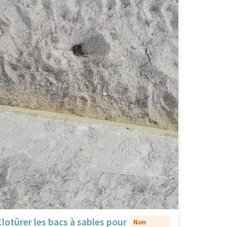
Clotûrer les bacs à sables pour
Non