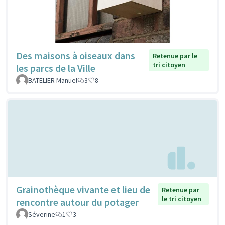
Des maisons à oiseaux dans
Retenue par le
tri citoyen
les parcs de la Ville
BATELIER Manuel
3
8
Grainothèque vivante et lieu de
Retenue par
le tri citoyen
rencontre autour du potager
Séverine
1
3