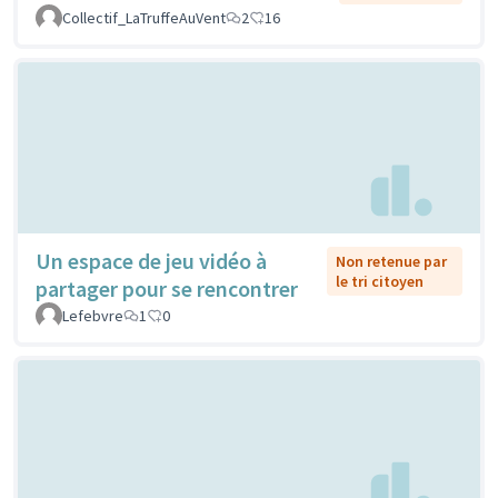
Collectif_LaTruffeAuVent
2
16
Un espace de jeu vidéo à
Non retenue par
le tri citoyen
partager pour se rencontrer
Lefebvre
1
0