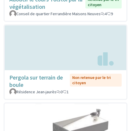
citoyen
végétalisation
Conseil de quartier Ferrandière Maisons Neuves
4
9
Pergola sur terrain de
Non retenue par le tri
citoyen
boule
Résidence Jean-jaurès
0
1