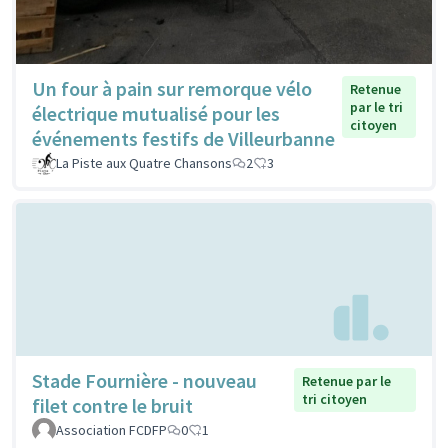
Un four à pain sur remorque vélo
Retenue
par le tri
électrique mutualisé pour les
citoyen
événements festifs de Villeurbanne
La Piste aux Quatre Chansons
2
3
Stade Fournière - nouveau
Retenue par le
tri citoyen
filet contre le bruit
Association FCDFP
0
1