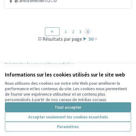
CaroGratteciel
2
0
1
2
3
4
Résultats par page :
50
Voir toutes les propositions retirées
Informations sur les cookies utilisés sur le site web
Nous utilisons des cookies sur notre site Web pour améliorer la
Conditions d'utilisation
performance et les contenus du site. Les cookies nous permettent
Paramètres des cookies
de fournir une expérience utilisateur et un contenu plus
Participez Villeurbanne sur X
Participez Villeurbanne sur Facebook
Participez Villeurbanne sur Instagram
Participez Villeurbanne sur YouTube
personnalisés à partir de nos canaux de médias sociaux.
(Lien externe)
(Lien externe)
(Lien externe)
(Lien externe)
Tout accepter
Accepter seulement les cookies essentiels
Licence Cre
(Lien extern
Paramètres
(Lien externe)
Site réalisé grâce au
logiciel libre Decidim
.
(Lien externe)