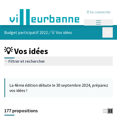
Se connecter
Menu princi
Menu p
Budget participatif 2022
/
💡 Vos idées
💡 Vos idées
Filtrer et rechercher
Passer la carte
Leaflet
|
©
OpenStreetMap
contributors
L'élément suivant est une carte qui présente les éléments de cet
+
La 4ème édition débute le 30 septembre 2024, préparez
−
vos idées !
177 propositions