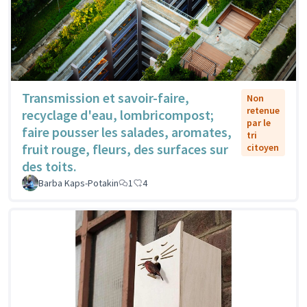
Transmission et savoir-faire,
Non
retenue
recyclage d'eau, lombricompost;
par le
faire pousser les salades, aromates,
tri
fruit rouge, fleurs, des surfaces sur
citoyen
des toits.
Barba Kaps-Potakin
1
4