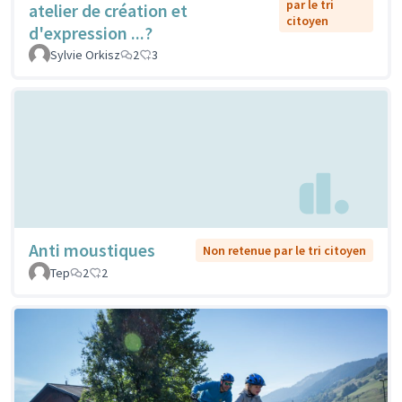
par le tri
atelier de création et
citoyen
d'expression ...?
Sylvie Orkisz
2
3
Anti moustiques
Non retenue par le tri citoyen
Tep
2
2