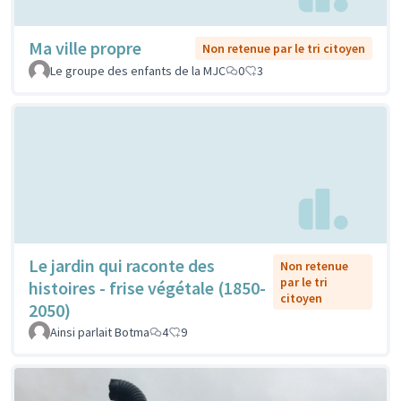
Ma ville propre
Non retenue par le tri citoyen
Le groupe des enfants de la MJC
0
3
Le jardin qui raconte des
Non retenue
par le tri
histoires - frise végétale (1850-
citoyen
2050)
Ainsi parlait Botma
4
9