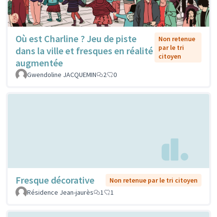
Où est Charline ? Jeu de piste
Non retenue
par le tri
dans la ville et fresques en réalité
citoyen
augmentée
Gwendoline JACQUEMIN
2
0
Fresque décorative
Non retenue par le tri citoyen
Résidence Jean-jaurès
1
1