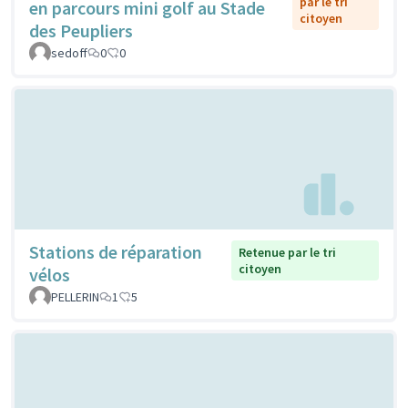
par le tri
en parcours mini golf au Stade
citoyen
des Peupliers
sedoff
0
0
Stations de réparation
Retenue par le tri
citoyen
vélos
PELLERIN
1
5