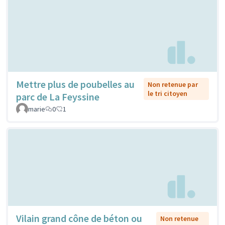
Mettre plus de poubelles au
Non retenue par
le tri citoyen
parc de La Feyssine
marie
0
1
Vilain grand cône de béton ou
Non retenue