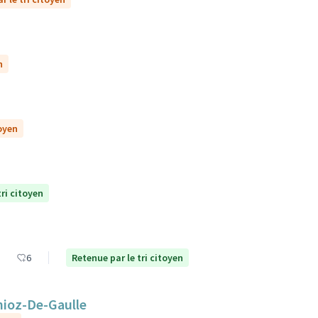
n
toyen
tri citoyen
6
Retenue par le tri citoyen
nioz-De-Gaulle