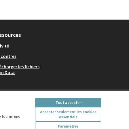
ssources
ivité
ncontres
écharger les fichiers
en Data
Participez Villeurbanne sur X
Participez Villeurbanne sur Fac
Participez Villeurbanne su
Participez Villeurban
Tout accepter
(Lien externe)
(Lien externe)
(Lien externe)
(Lien externe)
Accepter seulement les cookies
 fournir une
essentiels
Licence Creative Comm
(Lien externe)
Paramètres