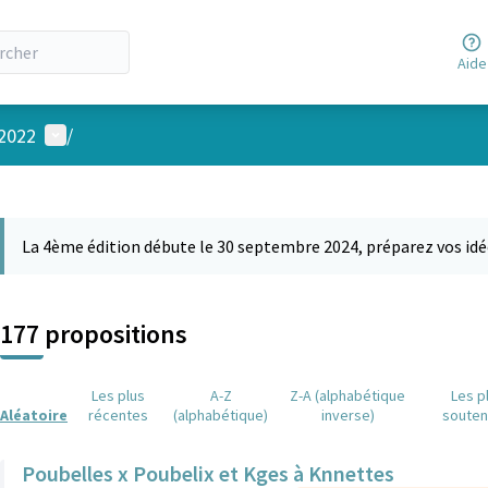
Aide
Menu utilisateur
 2022
/
 la carte
 suivant est une carte qui présente les éléments de cette page comm
La 4ème édition débute le 30 septembre 2024, préparez vos idé
177 propositions
Les plus
A-Z
Z-A (alphabétique
Les p
Aléatoire
récentes
(alphabétique)
inverse)
soute
Poubelles x Poubelix et Kges à Knnettes