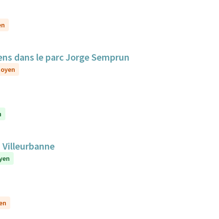
en
iens dans le parc Jorge Semprun
itoyen
n
 Villeurbanne
oyen
yen