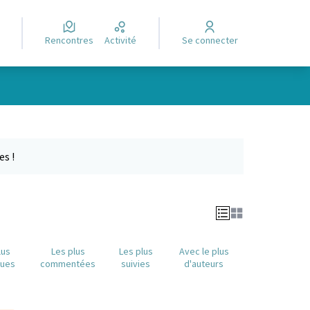
Rencontres
Activité
Se connecter
Leaflet
|
©
OpenStreetMap
contributors
e des points de carte. L'élément peut être utilisé avec un lecteur
es !
lus
Les plus
Les plus
Avec le plus
nues
commentées
suivies
d'auteurs