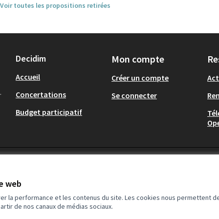
Voir toutes les propositions retirées
Decidim
Mon compte
Re
Accueil
Créer un compte
Act
.
Concertations
Se connecter
Re
Budget participatif
Tél
Op
te web
rer la performance et les contenus du site. Les cookies nous permettent de
partir de nos canaux de médias sociaux.