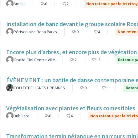
Amalia
0
2
Non retenue par le tri cito
Installation de banc devant le groupe scolaire Ros
Périscolaire Rosa Parks
0
4
Non retenu
Encore plus d’arbres, et encore plus de végétatio
Gratte Ciel Centre Ville
2
13
Retenue pa
ÉVÈNEMENT : un battle de danse contemporaine en
COLLECTIF LIGNES URBAINES
0
1
Retenu
Végétalisation avec plantes et fleurs comestibles
Dubillard
0
4
Non retenue par le tri ci
Transformation terrain pétanque en parcours mini 