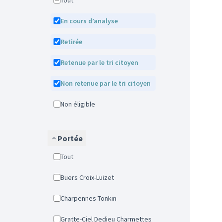
Tout
En cours d’analyse
Retirée
Retenue par le tri citoyen
Non retenue par le tri citoyen
Non éligible
Portée
Tout
Buers Croix-Luizet
Charpennes Tonkin
Gratte-Ciel Dedieu Charmettes