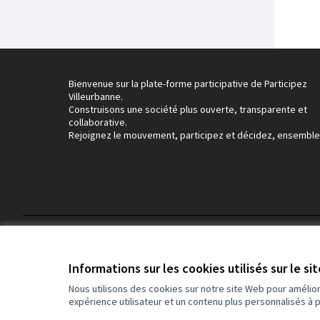
Bienvenue sur la plate-forme participative de Participez
Villeurbanne.
Construisons une société plus ouverte, transparente et
collaborative.
Rejoignez le mouvement, participez et décidez, ensemble
Conditions d'utilisation
Paramètres des cookies
Informations sur les cookies utilisés sur le si
Nous utilisons des cookies sur notre site Web pour amélio
expérience utilisateur et un contenu plus personnalisés à 
(Lien externe)