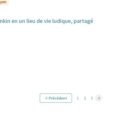
oyen
nkin en un lieu de vie ludique, partagé
Précédent
1
2
3
4