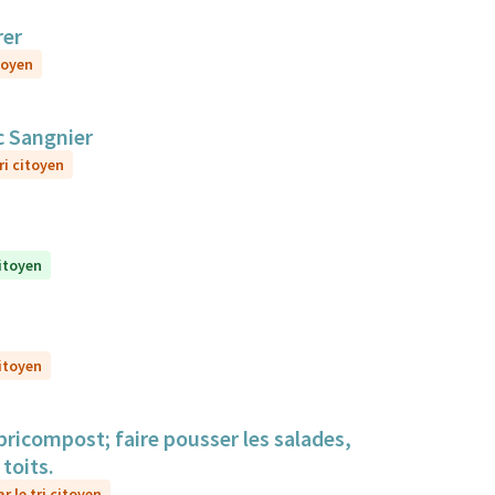
rer
toyen
c Sangnier
ri citoyen
citoyen
citoyen
bricompost; faire pousser les salades,
toits.
r le tri citoyen