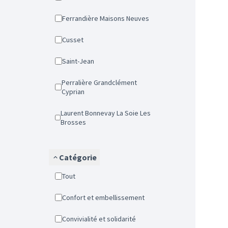
Ferrandière Maisons Neuves
Cusset
Saint-Jean
Perralière Grandclément
Cyprian
Laurent Bonnevay La Soie Les
Brosses
Catégorie
Tout
Confort et embellissement
Convivialité et solidarité