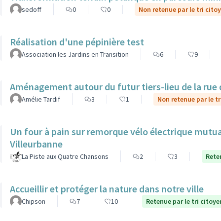
sedoff
0
0
Non retenue par le tri cito
Réalisation d'une pépinière test
Association les Jardins en Transition
6
9
Aménagement autour du futur tiers-lieu de la rue 
Amélie Tardif
3
1
Non retenue par le tr
Un four à pain sur remorque vélo électrique mutua
Villeurbanne
La Piste aux Quatre Chansons
2
3
Reten
Accueillir et protéger la nature dans notre ville
Chipson
7
10
Retenue par le tri citoye