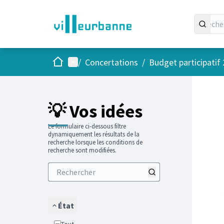
Accueil
Menu principal
/
Concertations
/
Budget participatif
Passer
L'élément
+
−
💡 Vos idées
Le formulaire ci-dessous filtre
dynamiquement les résultats de la
recherche lorsque les conditions de
recherche sont modifiées.
État