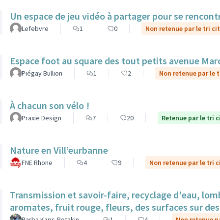
Un espace de jeu vidéo à partager pour se rencont
Lefebvre
1
0
Non retenue par le tri ci
Espace foot au square des tout petits avenue Mar
Piégay Bullion
1
2
Non retenue par le t
À chacun son vélo !
Praxie Design
7
20
Retenue par le tri 
Nature en Vill’eurbanne
FNE Rhone
4
9
Non retenue par le tri 
Transmission et savoir-faire, recyclage d'eau, lom
aromates, fruit rouge, fleurs, des surfaces sur des 
Barba Kaps-Potakin
1
4
Non retenue pa