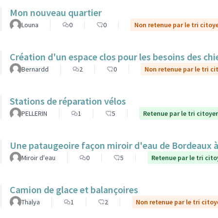
Mon nouveau quartier
Louna
0
0
Non retenue par le tri citoy
Création d'un espace clos pour les besoins des ch
Bernardd
2
0
Non retenue par le tri c
Stations de réparation vélos
PELLERIN
1
5
Retenue par le tri citoye
Une pataugeoire façon miroir d'eau de Bordeaux à
Miroir d'eau
0
5
Retenue par le tri cit
Camion de glace et balançoires
Thalya
1
2
Non retenue par le tri cito