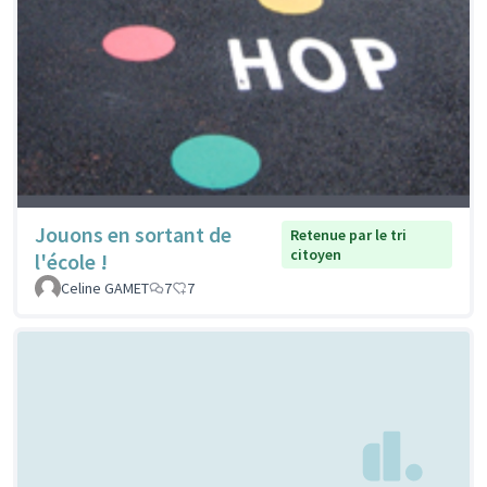
Jouons en sortant de
Retenue par le tri
citoyen
l'école !
Celine GAMET
7
7