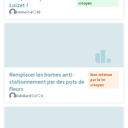
citoyen
Luizet !
Emma
4
36
Remplacer les bornes anti-
Non retenue
par le tri
stationnement par des pots de
citoyen
fleurs
Dubillard
3
3