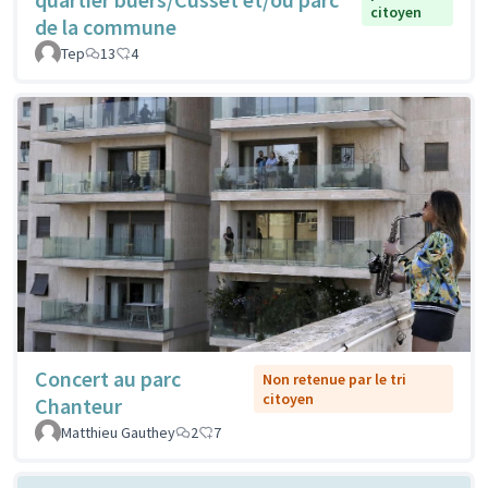
citoyen
de la commune
Tep
13
4
Concert au parc
Non retenue par le tri
citoyen
Chanteur
Matthieu Gauthey
2
7