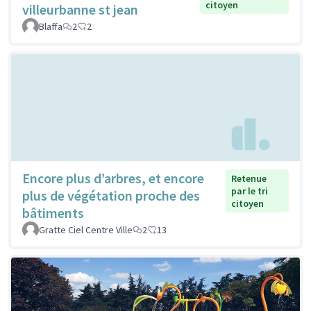
citoyen
villeurbanne st jean
Blaffa
2
2
Encore plus d’arbres, et encore
Retenue
par le tri
plus de végétation proche des
citoyen
bâtiments
Gratte Ciel Centre Ville
2
13