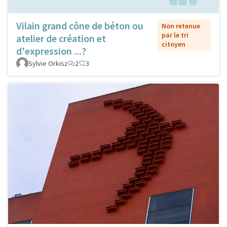
Vilain grand cône de béton ou
Non retenue
par le tri
atelier de création et
citoyen
d'expression ...?
Sylvie Orkisz
2
3