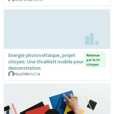
Energie photovoltaique, projet
Retenue
par le tri
citoyen: Une VivaWatt mobile pour
citoyen
demonstration
PELLETIER
1
6