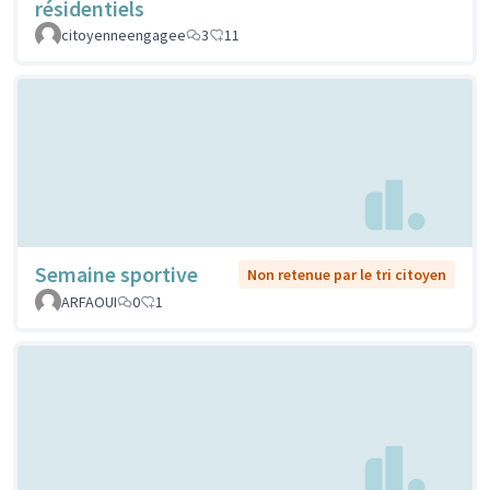
résidentiels
citoyenneengagee
3
11
Semaine sportive
Non retenue par le tri citoyen
ARFAOUI
0
1