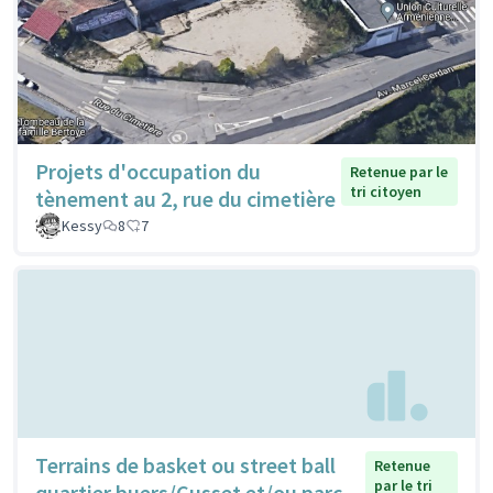
Projets d'occupation du
Retenue par le
tri citoyen
tènement au 2, rue du cimetière
Kessy
8
7
Terrains de basket ou street ball
Retenue
par le tri
quartier buers/Cusset et/ou parc