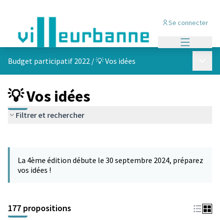
Se connecter
Menu princi
Menu p
Budget participatif 2022
/
💡 Vos idées
💡 Vos idées
Filtrer et rechercher
Passer la carte
Leaflet
|
©
OpenStreetMap
contributors
L'élément suivant est une carte qui présente les éléments de cet
+
La 4ème édition débute le 30 septembre 2024, préparez
−
vos idées !
177 propositions