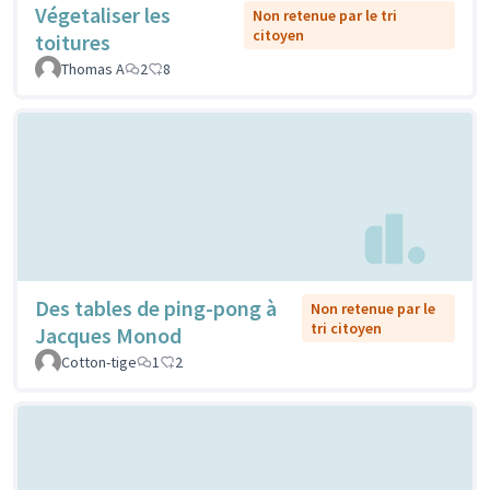
Végetaliser les
Non retenue par le tri
citoyen
toitures
Thomas A
2
8
Des tables de ping-pong à
Non retenue par le
tri citoyen
Jacques Monod
Cotton-tige
1
2