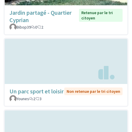
Jardin partagé - Quartier
Retenue par le tri
citoyen
Cyprian
Bibop39
0
2
Un parc sport et loisir
Non retenue par le tri citoyen
Younes
2
3