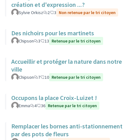
création et d'expression ...?
Sylvie Orkisz
2
3
Non retenue par le tri citoyen
Des nichoirs pour les martinets
Chipson
3
13
Retenue par le tri citoyen
Accueillir et protéger la nature dans notre
ville
Chipson
7
10
Retenue par le tri citoyen
Occupons la place Croix-Luizet !
Emma
4
36
Retenue par le tri citoyen
Remplacer les bornes anti-stationnement
par des pots de fleurs