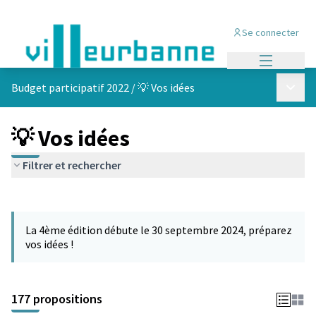
Se connecter
Menu princi
Menu p
Budget participatif 2022
/
💡 Vos idées
💡 Vos idées
Filtrer et rechercher
Passer la carte
Leaflet
|
©
OpenStreetMap
contributors
L'élément suivant est une carte qui présente les éléments de cet
+
La 4ème édition débute le 30 septembre 2024, préparez
−
vos idées !
177 propositions