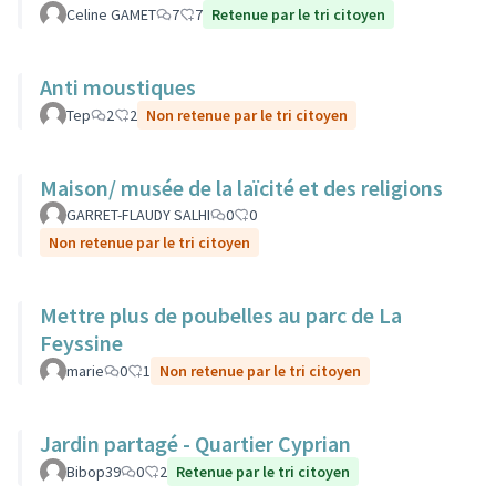
Celine GAMET
7
7
Retenue par le tri citoyen
Anti moustiques
Tep
2
2
Non retenue par le tri citoyen
Maison/ musée de la laïcité et des religions
GARRET-FLAUDY SALHI
0
0
Non retenue par le tri citoyen
Mettre plus de poubelles au parc de La
Feyssine
marie
0
1
Non retenue par le tri citoyen
Jardin partagé - Quartier Cyprian
Bibop39
0
2
Retenue par le tri citoyen