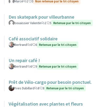
Marcé
1
0
Non retenue par le tri citoyen
Des skatepark pour villeurbanne
bouaissier Valentin
1
5
Retenue par le tri citoyen
Café associatif solidaire
Bertrand
0
6
Retenue par le tri citoyen
Un repair café !
Bertrand
6
9
Retenue par le tri citoyen
Prêt de Vélo-cargo pour besoin ponctuel.
Yves Dubillard
8
8
Retenue par le tri citoyen
Végétalisation avec plantes et fleurs