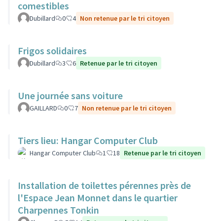
comestibles
Dubillard
0
4
Non retenue par le tri citoyen
Frigos solidaires
Dubillard
3
6
Retenue par le tri citoyen
Une journée sans voiture
GAILLARD
0
7
Non retenue par le tri citoyen
Tiers lieu: Hangar Computer Club
Hangar Computer Club
1
18
Retenue par le tri citoyen
Installation de toilettes pérennes près de
l'Espace Jean Monnet dans le quartier
Charpennes Tonkin