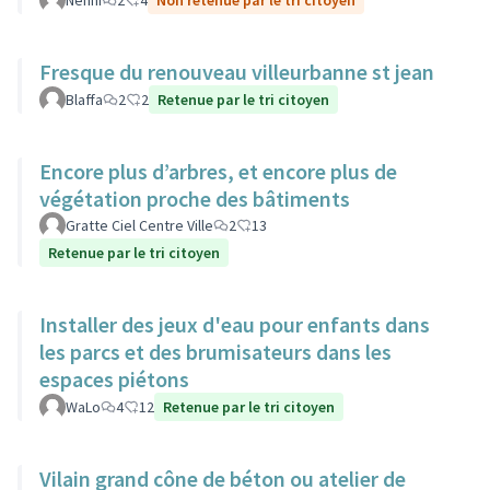
Nenni
2
4
Non retenue par le tri citoyen
Fresque du renouveau villeurbanne st jean
Blaffa
2
2
Retenue par le tri citoyen
Encore plus d’arbres, et encore plus de
végétation proche des bâtiments
Gratte Ciel Centre Ville
2
13
Retenue par le tri citoyen
Installer des jeux d'eau pour enfants dans
les parcs et des brumisateurs dans les
espaces piétons
WaLo
4
12
Retenue par le tri citoyen
Vilain grand cône de béton ou atelier de