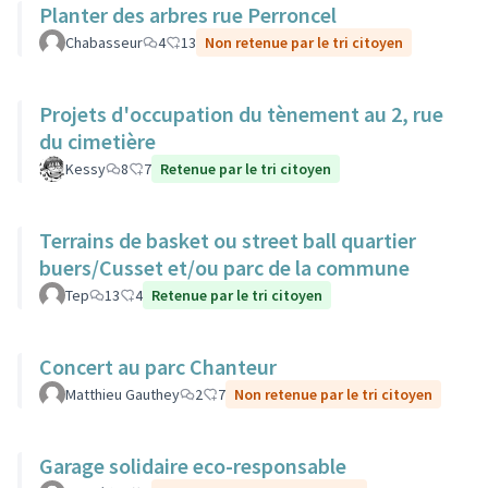
Planter des arbres rue Perroncel
Chabasseur
4
13
Non retenue par le tri citoyen
Projets d'occupation du tènement au 2, rue
du cimetière
Kessy
8
7
Retenue par le tri citoyen
Terrains de basket ou street ball quartier
buers/Cusset et/ou parc de la commune
Tep
13
4
Retenue par le tri citoyen
Concert au parc Chanteur
Matthieu Gauthey
2
7
Non retenue par le tri citoyen
Garage solidaire eco-responsable