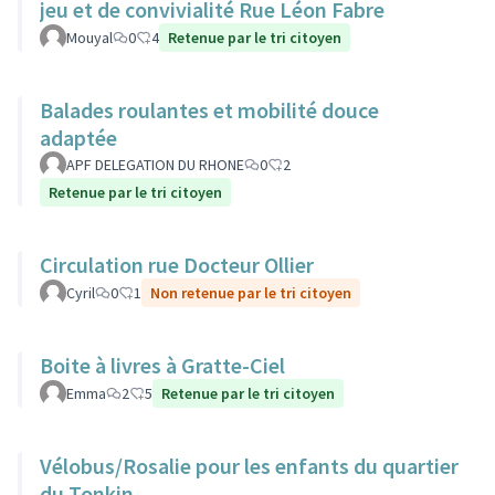
jeu et de convivialité Rue Léon Fabre
Mouyal
0
4
Retenue par le tri citoyen
Balades roulantes et mobilité douce
adaptée
APF DELEGATION DU RHONE
0
2
Retenue par le tri citoyen
Circulation rue Docteur Ollier
Cyril
0
1
Non retenue par le tri citoyen
Boite à livres à Gratte-Ciel
Emma
2
5
Retenue par le tri citoyen
Vélobus/Rosalie pour les enfants du quartier
du Tonkin