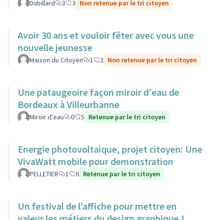
Dubillard
3
3
Non retenue par le tri citoyen
Avoir 30 ans et vouloir fêter avec vous une
nouvelle jeunesse
Maison du Citoyen
1
2
Non retenue par le tri citoyen
Une pataugeoire façon miroir d'eau de
Bordeaux à Villeurbanne
Miroir d'eau
0
5
Retenue par le tri citoyen
Energie photovoltaique, projet citoyen: Une
VivaWatt mobile pour demonstration
PELLETIER
1
6
Retenue par le tri citoyen
Un festival de l’affiche pour mettre en
valeur les métiers du design graphique !