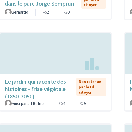
dans le parc Jorge Semprun
citoyen
Bernardd
2
0
Le jardin qui raconte des
Non retenue
par le tri
histoires - frise végétale
citoyen
(1850-2050)
Ainsi parlait Botma
4
9