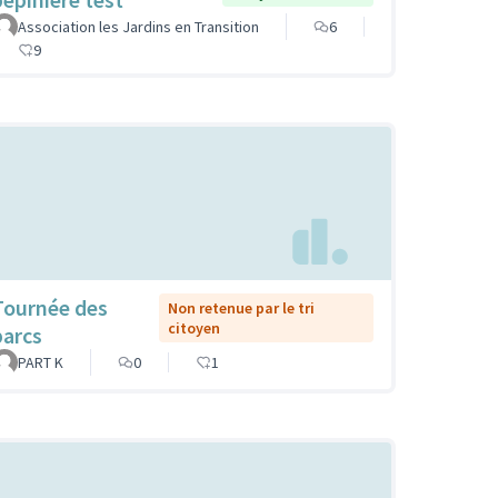
Association les Jardins en Transition
6
9
Tournée des
Non retenue par le tri
citoyen
parcs
PART K
0
1