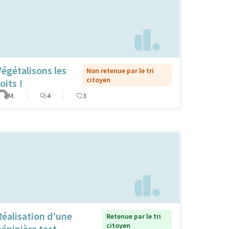
Végétalisons les
Non retenue par le tri
citoyen
oits !
M.
4
3
Réalisation d'une
Retenue par le tri
citoyen
pépinière test