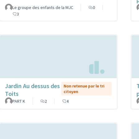
Le groupe des enfants de la MJC
0
3
Jardin Au dessus des
Non retenue par le tri
citoyen
Toits
PART K
2
4