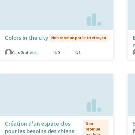
Colors in the city
Non retenue par le tri citoyen
CaroGratteciel
0
1
Création d'un espace clos
Non
retenue
pour les besoins des chiens
f
par le tri