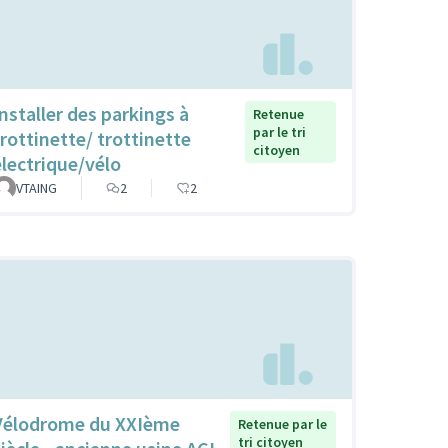
Installer des parkings à
Retenue
par le tri
trottinette/ trottinette
citoyen
électrique/vélo
VTAING
2
2
Vélodrome du XXIème
Retenue par le
tri citoyen