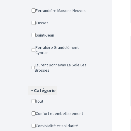
Ferrandière Maisons Neuves
Cusset
Saint-Jean
Perralière Grandclément
Cyprian
Laurent Bonnevay La Soie Les
Brosses
Catégorie
Tout
Confort et embellissement
Convivialité et solidarité