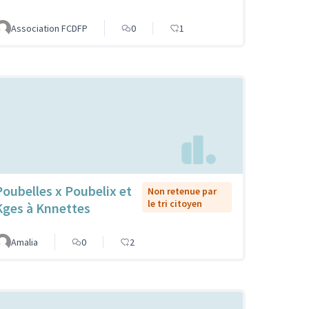
Association FCDFP
0
1
Poubelles x Poubelix et
Non retenue par
le tri citoyen
Kges à Knnettes
Amalia
0
2