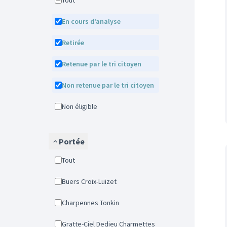
Tout
En cours d’analyse
Retirée
Retenue par le tri citoyen
Non retenue par le tri citoyen
Non éligible
Portée
Tout
Buers Croix-Luizet
Charpennes Tonkin
Gratte-Ciel Dedieu Charmettes