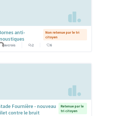
Bornes anti-
Non retenue par le tri
citoyen
moustiques
avcrois
2
6
Stade Fournière - nouveau
Retenue par le
tri citoyen
ilet contre le bruit