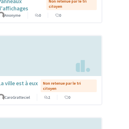
Panneaux
Non retenue par le tri
citoyen
d'affichages
Anonyme
0
0
a ville est à eux
Non retenue par le tri
citoyen
CaroGratteciel
2
0