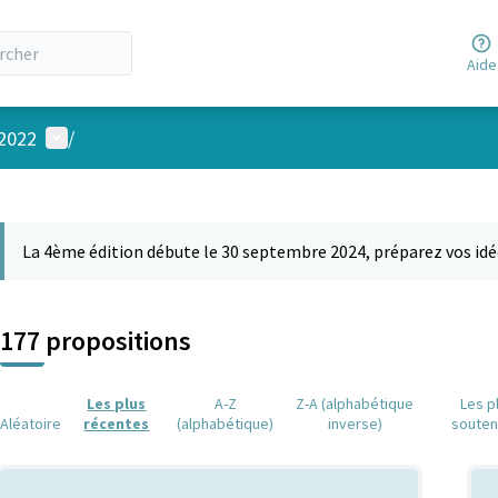
Aide
Menu utilisateur
 2022
/
 la carte
 suivant est une carte qui présente les éléments de cette page comm
La 4ème édition débute le 30 septembre 2024, préparez vos idé
177 propositions
Les plus
A-Z
Z-A (alphabétique
Les p
Aléatoire
récentes
(alphabétique)
inverse)
soute