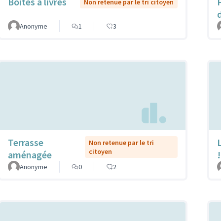
Boîtes à livres
Non retenue par le tri citoyen
Anonyme
1
3
Terrasse
L
Non retenue par le tri
citoyen
aménagée
!
Anonyme
0
2