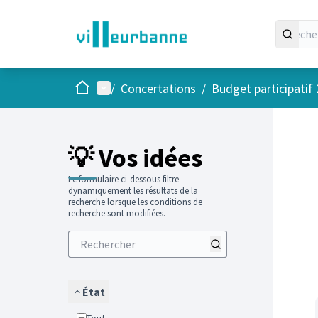
Accueil
Menu principal
/
Concertations
/
Budget participatif
Passer
L'élément
+
−
💡 Vos idées
Le formulaire ci-dessous filtre
dynamiquement les résultats de la
recherche lorsque les conditions de
recherche sont modifiées.
État