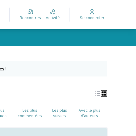
Rencontres
Activité
Se connecter
Leaflet
|
©
OpenStreetMap
contributors
e des points de carte. L'élément peut être utilisé avec un lecteur
es !
lus
Les plus
Les plus
Avec le plus
nues
commentées
suivies
d'auteurs