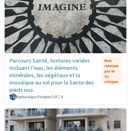
Parcours Santé, textures variées
Non
retenue
incluant l'eau, les éléments
par le
minérales, les végétaux et la
tri
mosaïque au sol pour la Sante des
citoyen
pieds nus.
Barba Kaps-Potakin
0
4