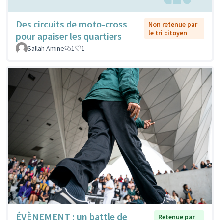
Des circuits de moto-cross
Non retenue par
le tri citoyen
pour apaiser les quartiers
Sallah Amine
1
1
ÉVÈNEMENT : un battle de
Retenue par