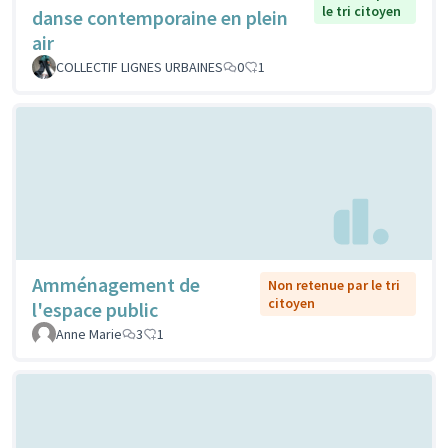
le tri citoyen
danse contemporaine en plein
air
COLLECTIF LIGNES URBAINES
0
1
Amménagement de
Non retenue par le tri
citoyen
l'espace public
Anne Marie
3
1