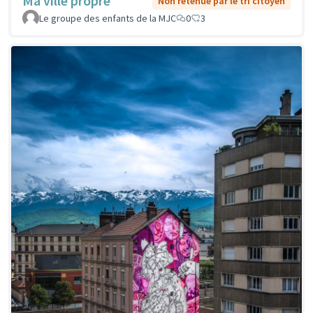
Ma ville propre
Non retenue par le tri citoyen
Le groupe des enfants de la MJC
0
3