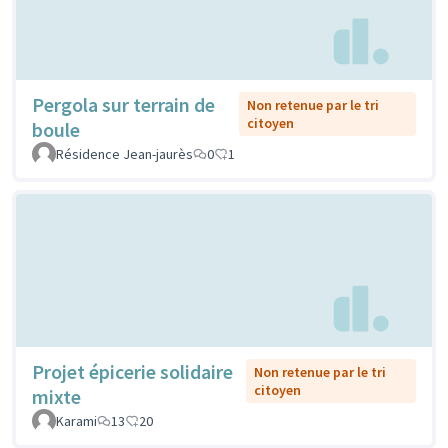
Pergola sur terrain de
Non retenue par le tri
citoyen
boule
Résidence Jean-jaurès
0
1
Projet épicerie solidaire
Non retenue par le tri
citoyen
mixte
Karami
13
20