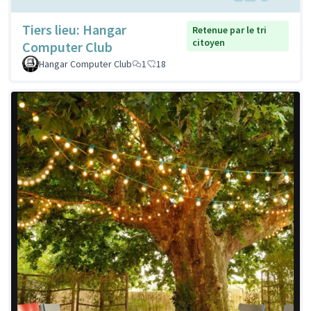
Tiers lieu: Hangar
Retenue par le tri
citoyen
Computer Club
Hangar Computer Club
1
18