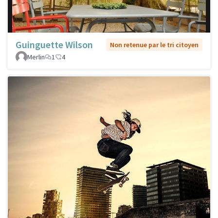
Guinguette Wilson
Non retenue par le tri citoyen
Merlin
1
4