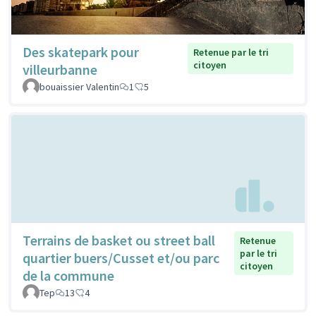
Des skatepark pour
Retenue par le tri
citoyen
villeurbanne
bouaissier Valentin
1
5
Terrains de basket ou street ball
Retenue
par le tri
quartier buers/Cusset et/ou parc
citoyen
de la commune
Tep
13
4