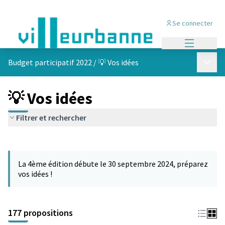
Se connecter
Menu princi
Menu p
Budget participatif 2022
/
💡 Vos idées
💡 Vos idées
Filtrer et rechercher
Passer la carte
Leaflet
|
©
OpenStreetMap
contributors
L'élément suivant est une carte qui présente les éléments de cet
+
La 4ème édition débute le 30 septembre 2024, préparez
−
vos idées !
177 propositions