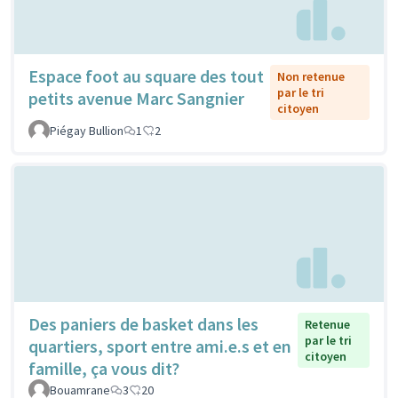
Espace foot au square des tout
Non retenue
par le tri
petits avenue Marc Sangnier
citoyen
Piégay Bullion
1
2
Des paniers de basket dans les
Retenue
par le tri
quartiers, sport entre ami.e.s et en
citoyen
famille, ça vous dit?
Bouamrane
3
20