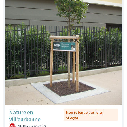
Nature en
Non retenue par le tri
citoyen
Vill’eurbanne
FNE Rhone
4
9