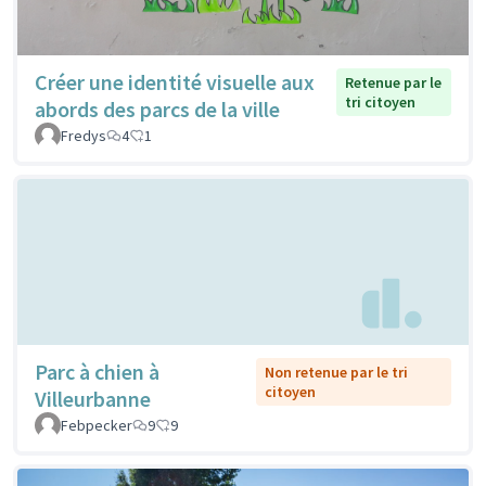
Créer une identité visuelle aux
Retenue par le
tri citoyen
abords des parcs de la ville
Fredys
4
1
Parc à chien à
Non retenue par le tri
citoyen
Villeurbanne
Febpecker
9
9