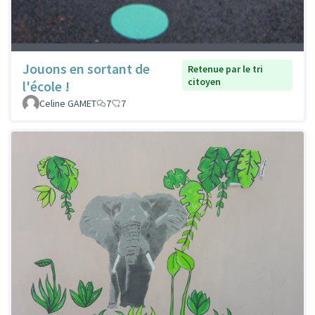
Jouons en sortant de
Retenue par le tri
citoyen
l'école !
Celine GAMET
7
7