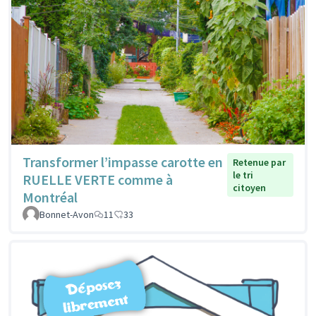
Transformer l’impasse carotte en
Retenue par
le tri
RUELLE VERTE comme à
citoyen
Montréal
Bonnet-Avon
11
33