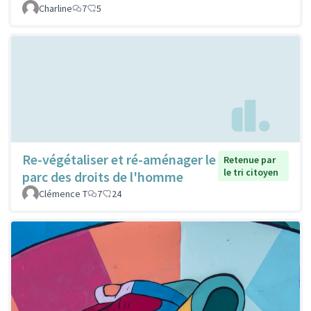
Charline
7
5
Re-végétaliser et ré-aménager le
Retenue par
le tri citoyen
parc des droits de l'homme
Clémence T
7
24