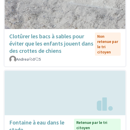
Clotûrer les bacs à sables pour
Non
retenue par
éviter que les enfants jouent dans
le tri
des crottes de chiens
citoyen
Andrea
0
5
Fontaine à eau dans le
Retenue par le tri
citoyen
stade