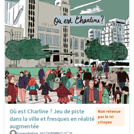
Où est Charline ? Jeu de piste
Non retenue
par le tri
dans la ville et fresques en réalité
citoyen
augmentée
Gwendoline JACQUEMIN
2
0