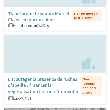
Transformer le square Marcel
Non retenue par
le tri citoyen
Claeys en parc à chiens
Nathalie Berriau
5
10
Encourager la presence de ruches
Non
retenue
d'abeille / financer la
par le tri
vegetalisation de toit d'immeuble
citoyen
Labo
4
9