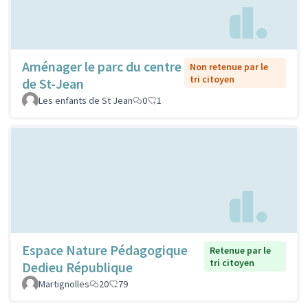
Aménager le parc du centre
Non retenue par le
tri citoyen
de St-Jean
Les enfants de St Jean
0
1
Espace Nature Pédagogique
Retenue par le
tri citoyen
Dedieu République
Martignolles
20
79