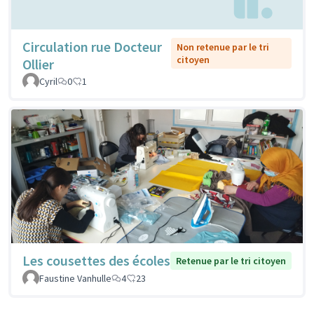
Circulation rue Docteur
Non retenue par le tri
citoyen
Ollier
Cyril
0
1
Les cousettes des écoles
Retenue par le tri citoyen
Faustine Vanhulle
4
23