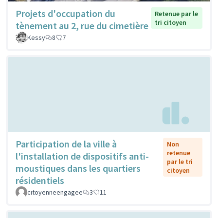
Projets d'occupation du
Retenue par le
tri citoyen
tènement au 2, rue du cimetière
Kessy
8
7
Participation de la ville à
Non
retenue
l'installation de dispositifs anti-
par le tri
moustiques dans les quartiers
citoyen
résidentiels
citoyenneengagee
3
11