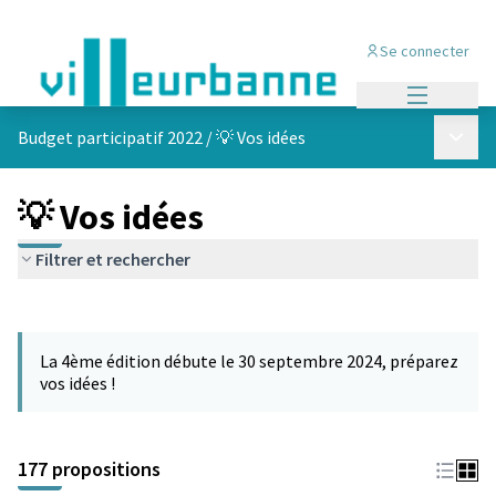
Se connecter
Menu princi
Menu p
Budget participatif 2022
/
💡 Vos idées
💡 Vos idées
Filtrer et rechercher
Passer la carte
Leaflet
|
©
OpenStreetMap
contributors
L'élément suivant est une carte qui présente les éléments de cet
+
La 4ème édition débute le 30 septembre 2024, préparez
−
vos idées !
177 propositions