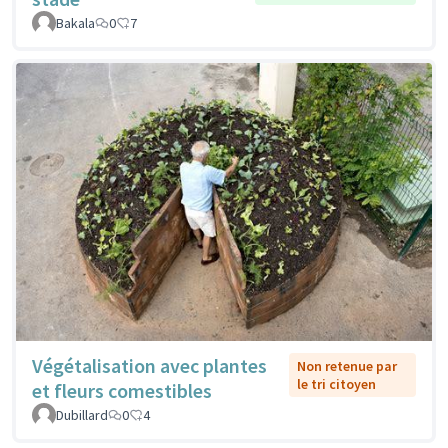
Bakala
0
7
Végétalisation avec plantes
Non retenue par
le tri citoyen
et fleurs comestibles
Dubillard
0
4