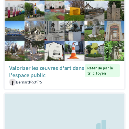
Valoriser les œuvres d'art dans
Retenue par le
tri citoyen
l'espace public
Bernard
3
5