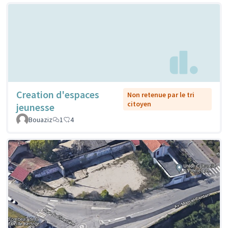
Creation d'espaces
Non retenue par le tri
citoyen
jeunesse
Bouaziz
1
4