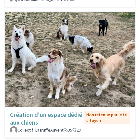
Création d'un espace dédié
Non retenue par le tri
citoyen
aux chiens
Collectif_LaTruffeAuVent
35
29