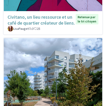
Civitano, un lieu ressource et un
Retenue par
le tri citoyen
café de quartier créateur de liens.
LisaPauget
3
25