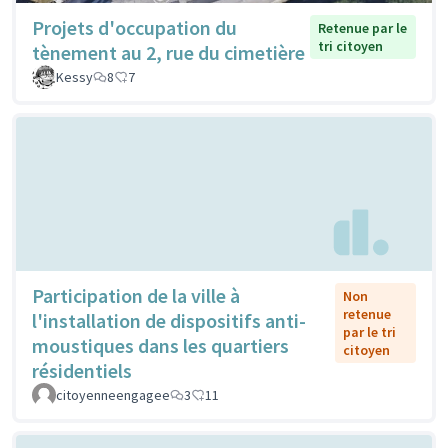
Projets d'occupation du
Retenue par le
tri citoyen
tènement au 2, rue du cimetière
Kessy
8
7
Participation de la ville à
Non
retenue
l'installation de dispositifs anti-
par le tri
moustiques dans les quartiers
citoyen
résidentiels
citoyenneengagee
3
11