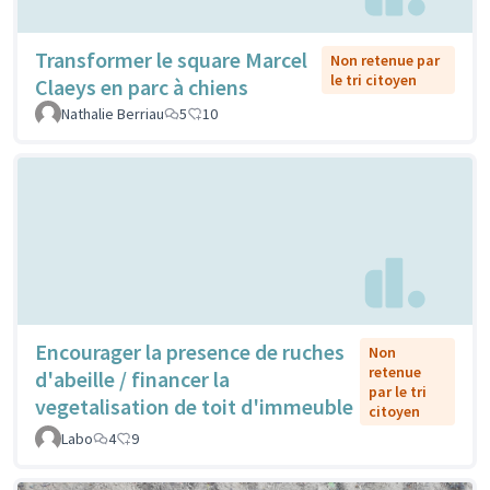
Transformer le square Marcel
Non retenue par
le tri citoyen
Claeys en parc à chiens
Nathalie Berriau
5
10
Encourager la presence de ruches
Non
retenue
d'abeille / financer la
par le tri
vegetalisation de toit d'immeuble
citoyen
Labo
4
9