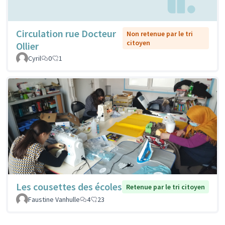
Circulation rue Docteur
Non retenue par le tri
citoyen
Ollier
Cyril
0
1
Les cousettes des écoles
Retenue par le tri citoyen
Faustine Vanhulle
4
23