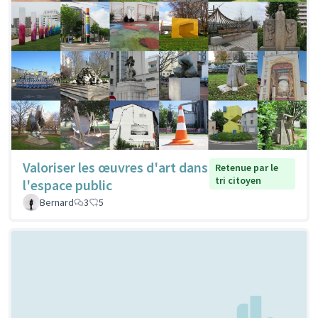
Valoriser les œuvres d'art dans
Retenue par le
tri citoyen
l'espace public
Bernard
3
5