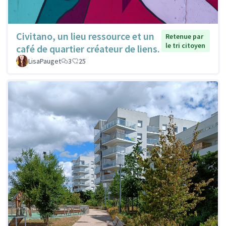
Civitano, un lieu ressource et un
Retenue par
le tri citoyen
café de quartier créateur de liens.
LisaPauget
3
25