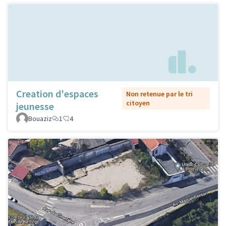
Creation d'espaces
Non retenue par le tri
citoyen
jeunesse
Bouaziz
1
4