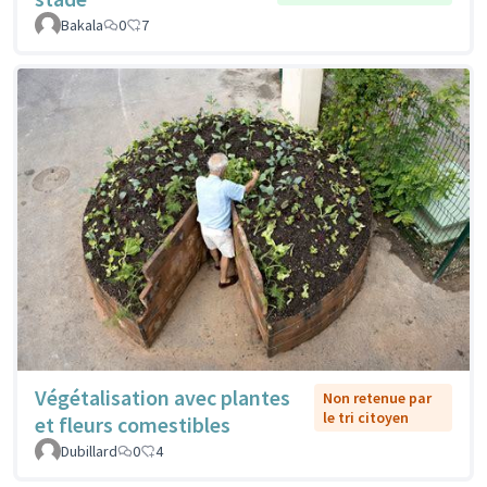
Bakala
0
7
Végétalisation avec plantes
Non retenue par
le tri citoyen
et fleurs comestibles
Dubillard
0
4