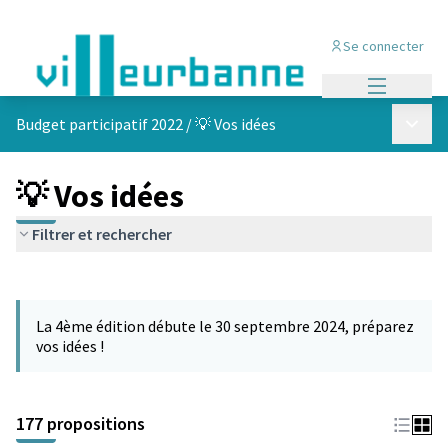
Se connecter
Menu princi
Menu p
Budget participatif 2022
/
💡 Vos idées
💡 Vos idées
Filtrer et rechercher
Passer la carte
Leaflet
|
©
OpenStreetMap
contributors
L'élément suivant est une carte qui présente les éléments de cet
+
La 4ème édition débute le 30 septembre 2024, préparez
−
vos idées !
177 propositions