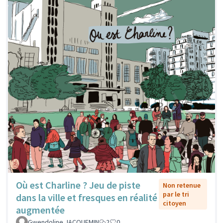
Où est Charline ? Jeu de piste
Non retenue
par le tri
dans la ville et fresques en réalité
citoyen
augmentée
Gwendoline JACQUEMIN
2
0