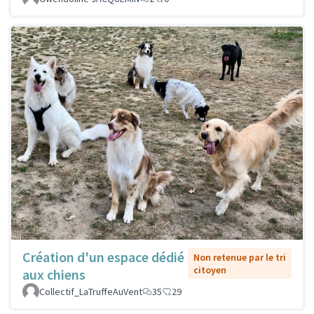
Création d'un espace dédié
Non retenue par le tri
citoyen
aux chiens
Collectif_LaTruffeAuVent
35
29