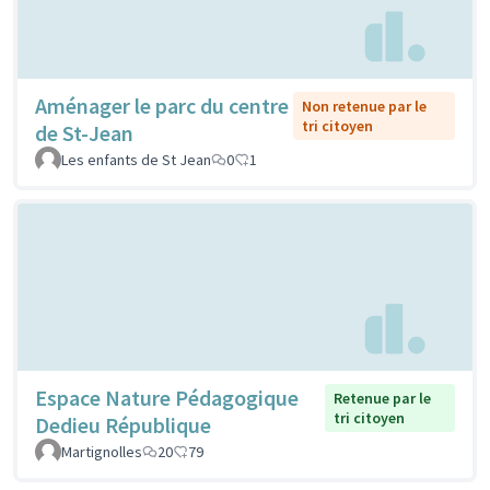
Aménager le parc du centre
Non retenue par le
tri citoyen
de St-Jean
Les enfants de St Jean
0
1
Espace Nature Pédagogique
Retenue par le
tri citoyen
Dedieu République
Martignolles
20
79