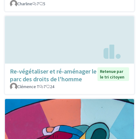
Charline
7
5
Re-végétaliser et ré-aménager le
Retenue par
le tri citoyen
parc des droits de l'homme
Clémence T
7
24