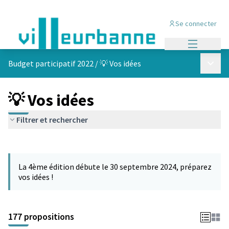
Se connecter
Menu princi
Menu p
Budget participatif 2022
/
💡 Vos idées
💡 Vos idées
Filtrer et rechercher
Passer la carte
Leaflet
|
©
OpenStreetMap
contributors
L'élément suivant est une carte qui présente les éléments de cet
+
La 4ème édition débute le 30 septembre 2024, préparez
−
vos idées !
177 propositions