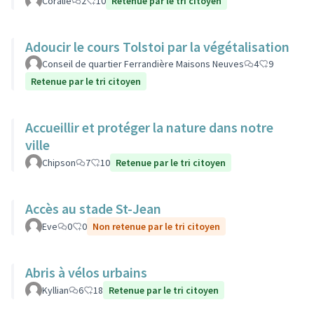
Coralie
2
10
Retenue par le tri citoyen
Adoucir le cours Tolstoi par la végétalisation
Conseil de quartier Ferrandière Maisons Neuves
4
9
Retenue par le tri citoyen
Accueillir et protéger la nature dans notre
ville
Chipson
7
10
Retenue par le tri citoyen
Accès au stade St-Jean
Eve
0
0
Non retenue par le tri citoyen
Abris à vélos urbains
Kyllian
6
18
Retenue par le tri citoyen