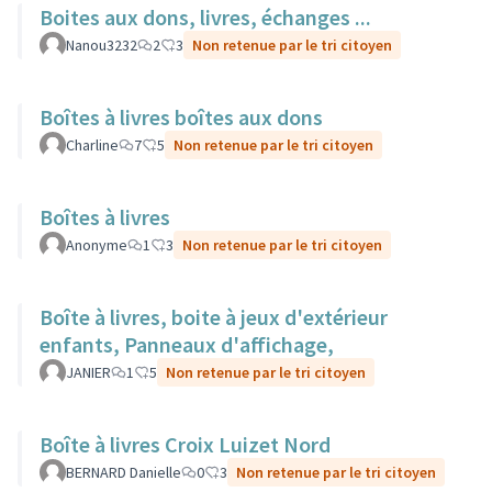
Boites aux dons, livres, échanges ...
Nanou3232
2
3
Non retenue par le tri citoyen
Boîtes à livres boîtes aux dons
Charline
7
5
Non retenue par le tri citoyen
Boîtes à livres
Anonyme
1
3
Non retenue par le tri citoyen
Boîte à livres, boite à jeux d'extérieur
enfants, Panneaux d'affichage,
JANIER
1
5
Non retenue par le tri citoyen
Boîte à livres Croix Luizet Nord
BERNARD Danielle
0
3
Non retenue par le tri citoyen