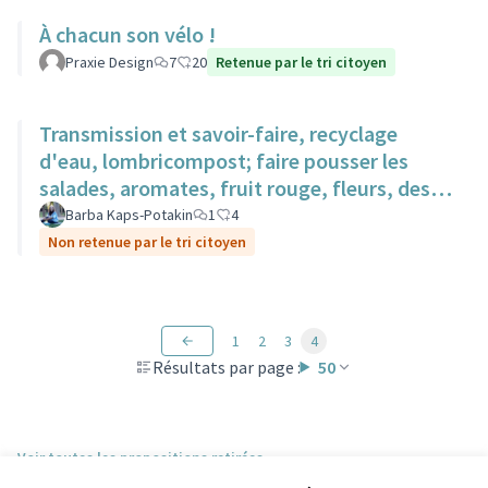
À chacun son vélo !
Praxie Design
7
20
Retenue par le tri citoyen
Transmission et savoir-faire, recyclage
d'eau, lombricompost; faire pousser les
salades, aromates, fruit rouge, fleurs, des
surfaces sur des toits.
Barba Kaps-Potakin
1
4
Non retenue par le tri citoyen
1
2
3
4
Résultats par page :
50
Voir toutes les propositions retirées