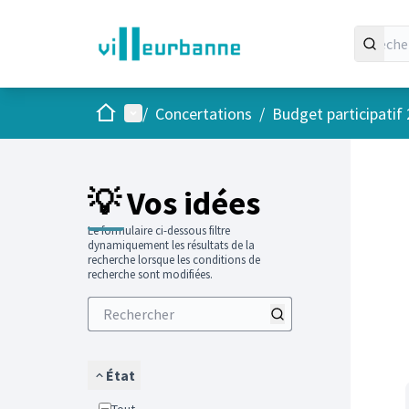
Accueil
Menu principal
/
Concertations
/
Budget participatif
Passer
L'élément
+
−
💡 Vos idées
Le formulaire ci-dessous filtre
dynamiquement les résultats de la
recherche lorsque les conditions de
recherche sont modifiées.
État