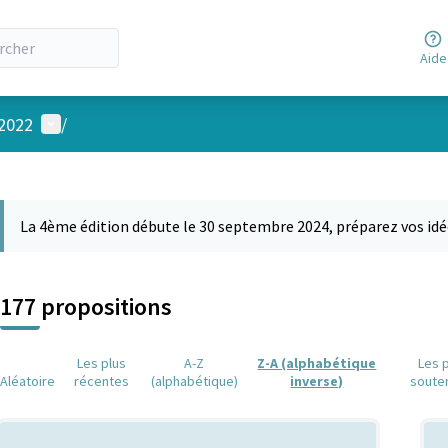
Aide
Menu utilisateur
 2022
/
 la carte
 suivant est une carte qui présente les éléments de cette page comm
La 4ème édition débute le 30 septembre 2024, préparez vos idé
177 propositions
Les plus
A-Z
Z-A (alphabétique
Les 
Aléatoire
récentes
(alphabétique)
inverse)
soute