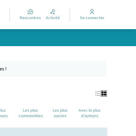
Rencontres
Activité
Se connecter
Leaflet
|
©
OpenStreetMap
contributors
e des points de carte. L'élément peut être utilisé avec un lecteur
es !
plus
Les plus
Les plus
Avec le plus
nues
commentées
suivies
d'auteurs