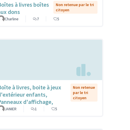
Boîtes à livres boîtes
Non retenue par le tri
citoyen
aux dons
Charline
7
5
oîte à livres, boite à jeux
Non retenue
par le tri
d'extérieur enfants,
citoyen
Panneaux d'affichage,
JANIER
1
5