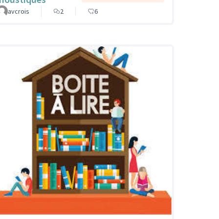
avcrois
2
6