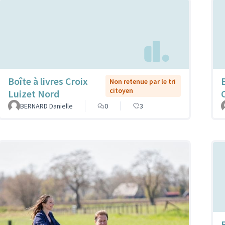
Boîte à livres Croix
B
Non retenue par le tri
citoyen
Luizet Nord
C
BERNARD Danielle
0
3