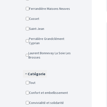
Ferrandière Maisons Neuves
Cusset
Saint-Jean
Perralière Grandclément
Cyprian
Laurent Bonnevay La Soie Les
Brosses
Catégorie
Tout
Confort et embellissement
Convivialité et solidarité