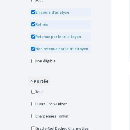
Tout
En cours d’analyse
Retirée
Retenue par le tri citoyen
Non retenue par le tri citoyen
Non éligible
Portée
Tout
Buers Croix-Luizet
Charpennes Tonkin
Gratte-Ciel Dedieu Charmettes