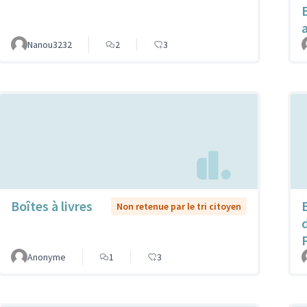
Nanou3232
2
3
Boîtes à livres
B
Non retenue par le tri citoyen
Anonyme
1
3