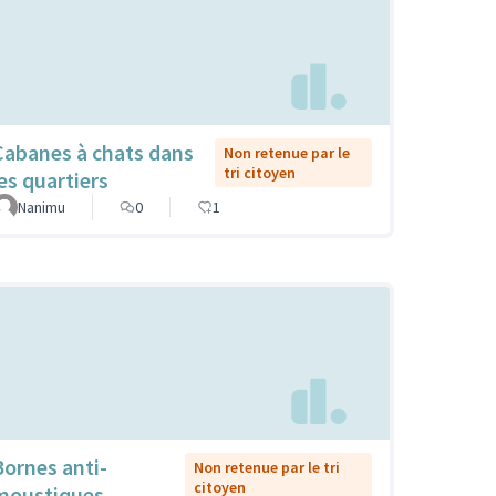
Cabanes à chats dans
Non retenue par le
tri citoyen
les quartiers
Nanimu
0
1
Bornes anti-
Non retenue par le tri
citoyen
moustiques