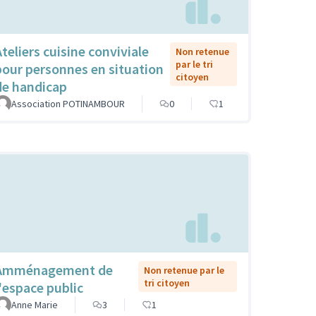
Ateliers cuisine conviviale
Non retenue
par le tri
pour personnes en situation
citoyen
de handicap
Association POTINAMBOUR
0
1
Amménagement de
Non retenue par le
tri citoyen
l'espace public
Anne Marie
3
1