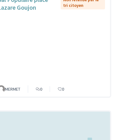
tri citoyen
Lazare Goujon
MERMET
0
0