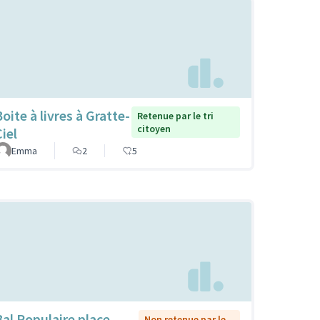
oite à livres à Gratte-
Retenue par le tri
citoyen
iel
Emma
2
5
Bal Populaire place
Non retenue par le