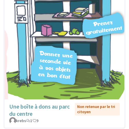
Une boîte à dons au parc
Non retenue par le tri
citoyen
du centre
krebs
1
9