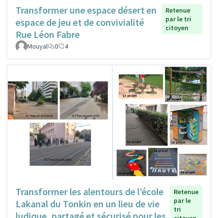
Transformer une espace désert en
Retenue
par le tri
espace de jeu et de convivialité
citoyen
Rue Léon Fabre
Mouyal
0
4
Transformer les alentours de l’école
Retenue
par le
Lakanal du Tonkin en un lieu de vie
tri
ludique, partagé et sécurisé pour les
citoyen