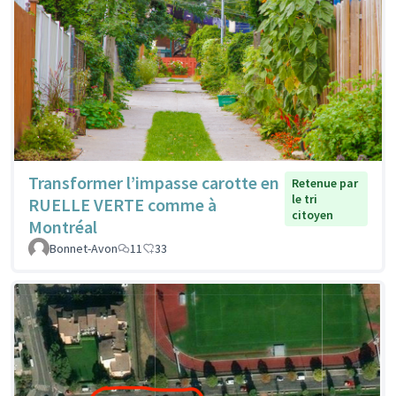
Transformer l’impasse carotte en
Retenue par
le tri
RUELLE VERTE comme à
citoyen
Montréal
Bonnet-Avon
11
33