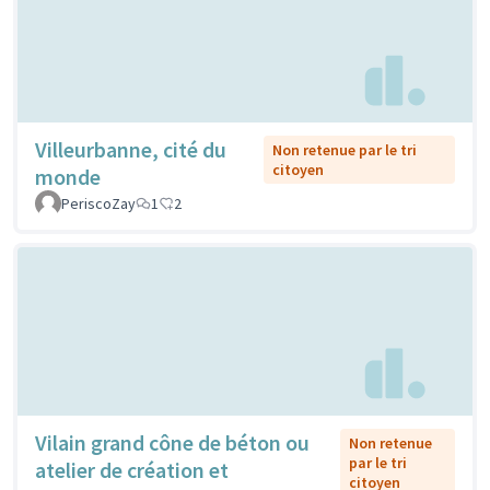
Villeurbanne, cité du
Non retenue par le tri
citoyen
monde
PeriscoZay
1
2
Vilain grand cône de béton ou
Non retenue
par le tri
atelier de création et
citoyen