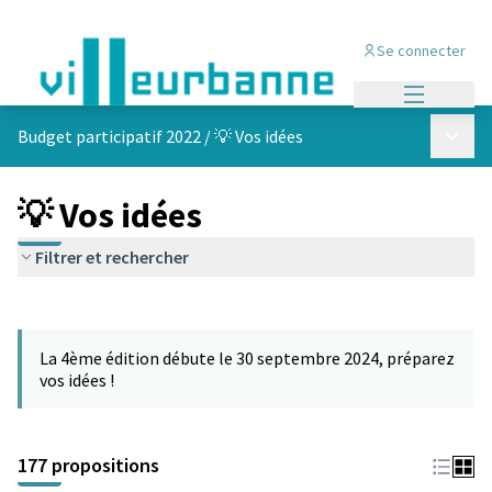
Se connecter
Menu princi
Menu p
Budget participatif 2022
/
💡 Vos idées
💡 Vos idées
Filtrer et rechercher
Passer la carte
Leaflet
|
©
OpenStreetMap
contributors
L'élément suivant est une carte qui présente les éléments de cet
+
La 4ème édition débute le 30 septembre 2024, préparez
−
vos idées !
177 propositions