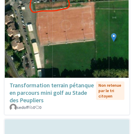
Transformation terrain pétanque
Non retenue
par le tri
en parcours mini golf au Stade
citoyen
des Peupliers
sedoff
0
0