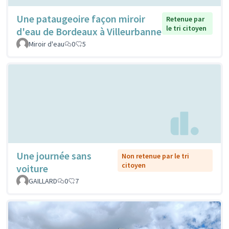
Une pataugeoire façon miroir
Retenue par
le tri citoyen
d'eau de Bordeaux à Villeurbanne
Miroir d'eau
0
5
Une journée sans
Non retenue par le tri
citoyen
voiture
GAILLARD
0
7