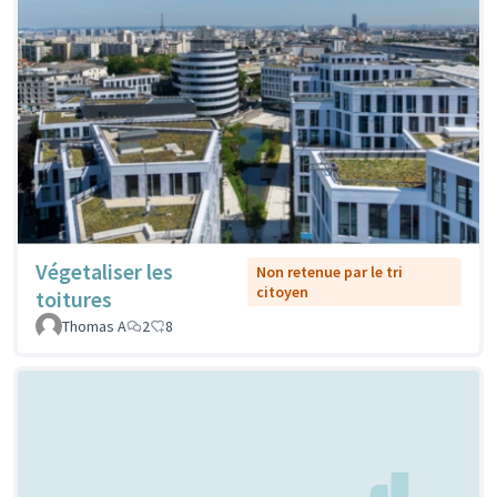
Végetaliser les
Non retenue par le tri
citoyen
toitures
Thomas A
2
8