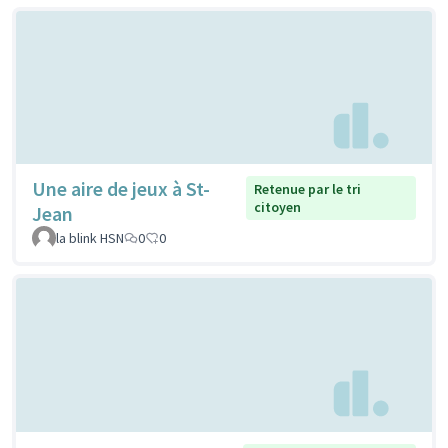
Une aire de jeux à St-
Retenue par le tri
citoyen
Jean
la blink HSN
0
0