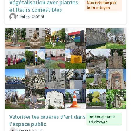
Végétalisation avec plantes
Non retenue par
le tri citoyen
et fleurs comestibles
Dubillard
0
4
Valoriser les œuvres d'art dans
Retenue par le
tri citoyen
l'espace public
Bernard
3
5