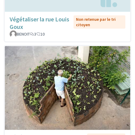
Végétaliser la rue Louis
Non retenue par le tri
citoyen
Goux
BENOIT
3
10