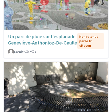
Un parc de pluie sur l'esplanade
Non retenue
par le tri
Geneviève-Anthonioz-De-Gaulle
citoyen
CaroleS
2
7