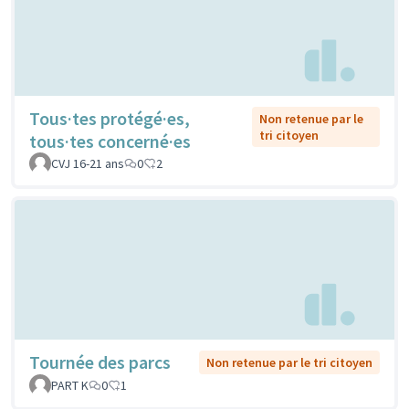
Tous·tes protégé·es,
Non retenue par le
tri citoyen
tous·tes concerné·es
CVJ 16-21 ans
0
2
Tournée des parcs
Non retenue par le tri citoyen
PART K
0
1