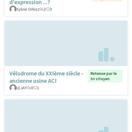
d'expression ...?
Sylvie Orkisz
2
3
Vélodrome du XXIème siècle -
Retenue par le
tri citoyen
ancienne usine ACI
LEJAY
0
1