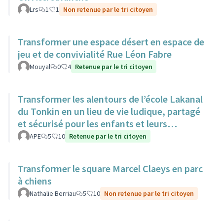
Lrs
1
1
Non retenue par le tri citoyen
Transformer une espace désert en espace de
jeu et de convivialité Rue Léon Fabre
Mouyal
0
4
Retenue par le tri citoyen
Transformer les alentours de l’école Lakanal
du Tonkin en un lieu de vie ludique, partagé
et sécurisé pour les enfants et leurs
familles.
APE
5
10
Retenue par le tri citoyen
Transformer le square Marcel Claeys en parc
à chiens
Nathalie Berriau
5
10
Non retenue par le tri citoyen