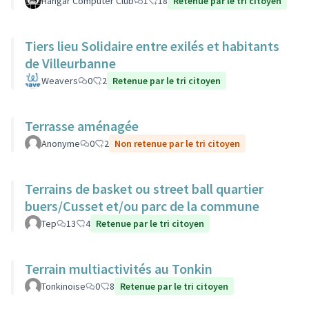
Hangar Computer Club
1
18
Retenue par le tri citoyen
Tiers lieu Solidaire entre exilés et habitants
de Villeurbanne
Weavers
0
2
Retenue par le tri citoyen
Terrasse aménagée
Anonyme
0
2
Non retenue par le tri citoyen
Terrains de basket ou street ball quartier
buers/Cusset et/ou parc de la commune
Tep
13
4
Retenue par le tri citoyen
Terrain multiactivités au Tonkin
Tonkinoise
0
8
Retenue par le tri citoyen