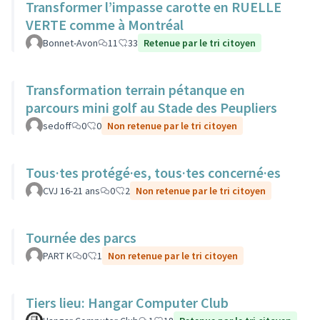
Transformer l’impasse carotte en RUELLE
VERTE comme à Montréal
Bonnet-Avon
11
33
Retenue par le tri citoyen
Transformation terrain pétanque en
parcours mini golf au Stade des Peupliers
sedoff
0
0
Non retenue par le tri citoyen
Tous·tes protégé·es, tous·tes concerné·es
CVJ 16-21 ans
0
2
Non retenue par le tri citoyen
Tournée des parcs
PART K
0
1
Non retenue par le tri citoyen
Tiers lieu: Hangar Computer Club