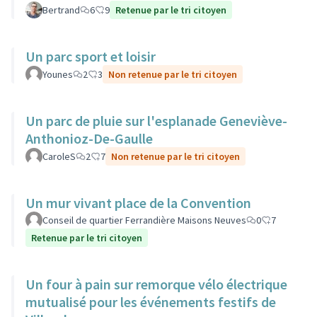
Bertrand
6
9
Retenue par le tri citoyen
Un parc sport et loisir
Younes
2
3
Non retenue par le tri citoyen
Un parc de pluie sur l'esplanade Geneviève-
Anthonioz-De-Gaulle
CaroleS
2
7
Non retenue par le tri citoyen
Un mur vivant place de la Convention
Conseil de quartier Ferrandière Maisons Neuves
0
7
Retenue par le tri citoyen
Un four à pain sur remorque vélo électrique
mutualisé pour les événements festifs de