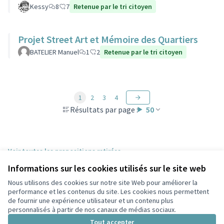
Kessy
8
7
Retenue par le tri citoyen
Projet Street Art et Mémoire des Quartiers
BATELIER Manuel
1
2
Retenue par le tri citoyen
1
2
3
4
Résultats par page :
50
Voir toutes les propositions retirées
Informations sur les cookies utilisés sur le site web
Nous utilisons des cookies sur notre site Web pour améliorer la
Conditions d'utilisation
performance et les contenus du site. Les cookies nous permettent
Paramètres des cookies
de fournir une expérience utilisateur et un contenu plus
Participez Villeurbanne sur X
Participez Villeurbanne sur Facebook
Participez Villeurbanne sur Instagram
Participez Villeurbanne sur YouTube
personnalisés à partir de nos canaux de médias sociaux.
(Lien externe)
(Lien externe)
(Lien externe)
(Lien externe)
Tout accepter