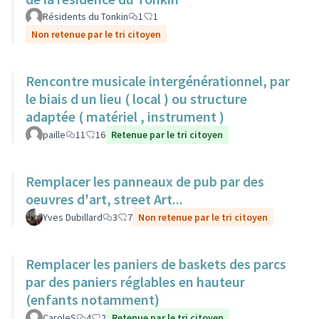
Résidents du Tonkin
1
1
Non retenue par le tri citoyen
Rencontre musicale intergénérationnel, par
le biais d un lieu ( local ) ou structure
adaptée ( matériel , instrument )
paille
11
16
Retenue par le tri citoyen
Remplacer les panneaux de pub par des
oeuvres d'art, street Art...
Yves Dubillard
3
7
Non retenue par le tri citoyen
Remplacer les paniers de baskets des parcs
par des paniers réglables en hauteur
(enfants notamment)
CaroleS
4
2
Retenue par le tri citoyen