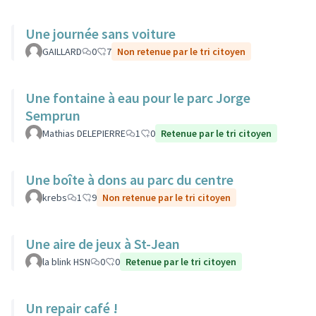
Une journée sans voiture
GAILLARD
0
7
Non retenue par le tri citoyen
Une fontaine à eau pour le parc Jorge
Semprun
Mathias DELEPIERRE
1
0
Retenue par le tri citoyen
Une boîte à dons au parc du centre
krebs
1
9
Non retenue par le tri citoyen
Une aire de jeux à St-Jean
la blink HSN
0
0
Retenue par le tri citoyen
Un repair café !