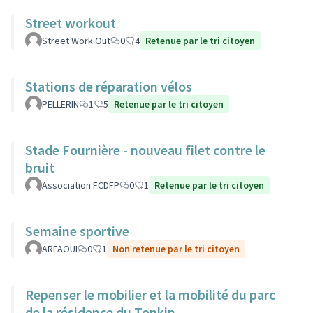
Street workout
Street Work Out
0
4
Retenue par le tri citoyen
Stations de réparation vélos
PELLERIN
1
5
Retenue par le tri citoyen
Stade Fournière - nouveau filet contre le
bruit
Association FCDFP
0
1
Retenue par le tri citoyen
Semaine sportive
ARFAOUI
0
1
Non retenue par le tri citoyen
Repenser le mobilier et la mobilité du parc
de la résidence du Tonkin