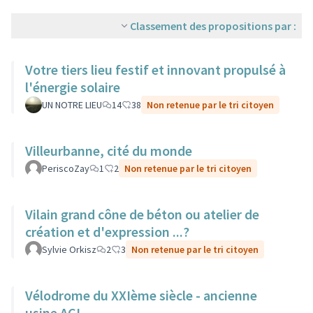
Classement des propositions par :
Votre tiers lieu festif et innovant propulsé à
l'énergie solaire
UN NOTRE LIEU
14
38
Non retenue par le tri citoyen
Villeurbanne, cité du monde
PeriscoZay
1
2
Non retenue par le tri citoyen
Vilain grand cône de béton ou atelier de
création et d'expression ...?
Sylvie Orkisz
2
3
Non retenue par le tri citoyen
Vélodrome du XXIème siècle - ancienne
usine ACI