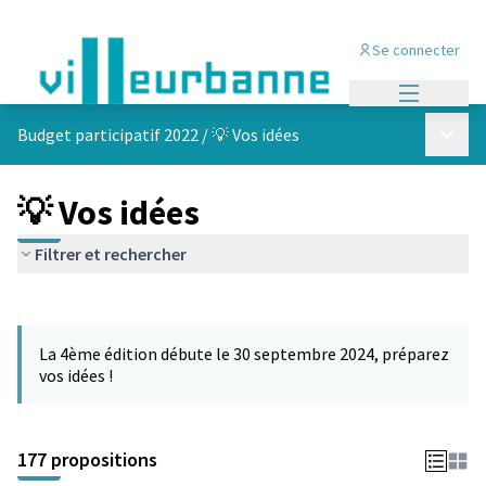
Se connecter
Menu princi
Menu p
Budget participatif 2022
/
💡 Vos idées
💡 Vos idées
Filtrer et rechercher
Passer la carte
Leaflet
|
©
OpenStreetMap
contributors
L'élément suivant est une carte qui présente les éléments de cet
+
La 4ème édition débute le 30 septembre 2024, préparez
−
vos idées !
177 propositions