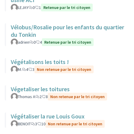
LEJAY
0
1
Retenue par le tri citoyen
Vélobus/Rosalie pour les enfants du quartier
du Tonkin
adrien
0
4
Retenue par le tri citoyen
Végétalisons les toits !
M.
4
3
Non retenue par le tri citoyen
Végetaliser les toitures
Thomas A
2
8
Non retenue par le tri citoyen
Végétaliser la rue Louis Goux
BENOIT
3
10
Non retenue par le tri citoyen