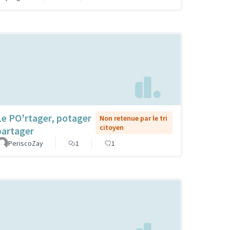
Le PO'rtager, potager
Non retenue par le tri
citoyen
partager
PeriscoZay
1
1