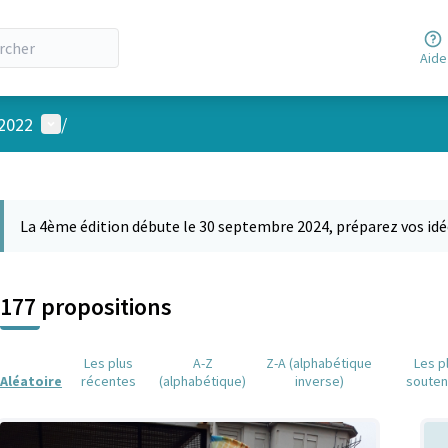
Aide
Menu utilisateur
 2022
/
 la carte
 suivant est une carte qui présente les éléments de cette page comm
La 4ème édition débute le 30 septembre 2024, préparez vos idé
177 propositions
Les plus
A-Z
Z-A (alphabétique
Les p
Aléatoire
récentes
(alphabétique)
inverse)
soute