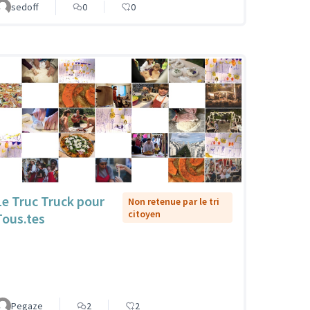
sedoff
0
0
Le Truc Truck pour
Non retenue par le tri
citoyen
Tous.tes
Pegaze
2
2