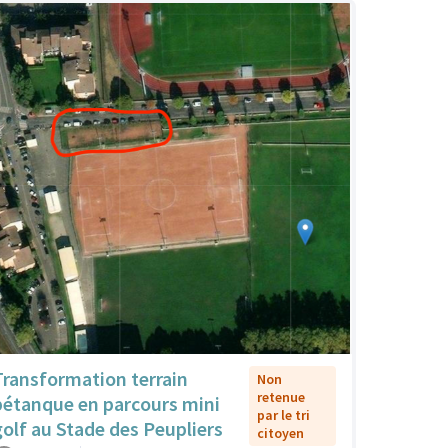
Transformation terrain
Non
retenue
pétanque en parcours mini
par le tri
golf au Stade des Peupliers
citoyen