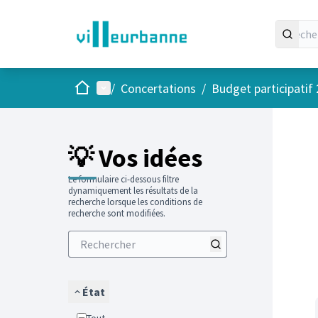
Accueil
Menu principal
/
Concertations
/
Budget participatif
Passer
L'élément
+
−
💡 Vos idées
Le formulaire ci-dessous filtre
dynamiquement les résultats de la
recherche lorsque les conditions de
recherche sont modifiées.
État