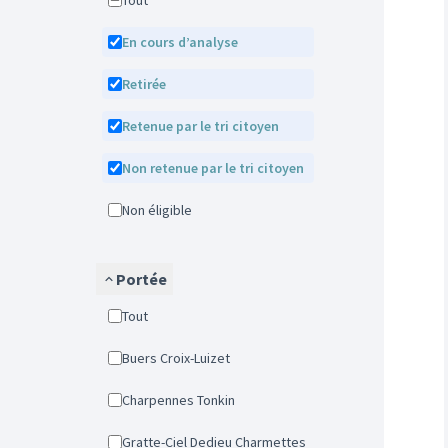
Tout
En cours d’analyse
Retirée
Retenue par le tri citoyen
Non retenue par le tri citoyen
Non éligible
Portée
Tout
Buers Croix-Luizet
Charpennes Tonkin
Gratte-Ciel Dedieu Charmettes