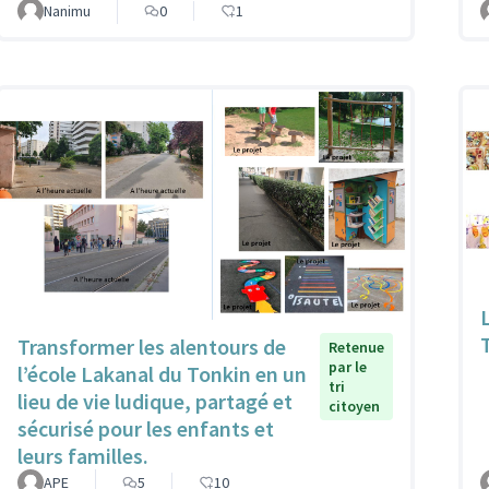
Nanimu
0
1
Transformer les alentours de
Retenue
par le
l’école Lakanal du Tonkin en un
tri
lieu de vie ludique, partagé et
citoyen
sécurisé pour les enfants et
leurs familles.
APE
5
10