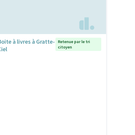
oite à livres à Gratte-
Retenue par le tri
citoyen
iel