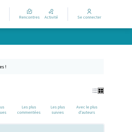
Rencontres
Activité
Se connecter
Leaflet
|
©
OpenStreetMap
contributors
e des points de carte. L'élément peut être utilisé avec un lecteur
es !
lus
Les plus
Les plus
Avec le plus
nues
commentées
suivies
d'auteurs