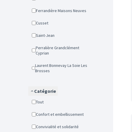
Ferrandière Maisons Neuves
Cusset
Saint-Jean
Perralière Grandclément
Cyprian
Laurent Bonnevay La Soie Les
Brosses
Catégorie
Tout
Confort et embellissement
Convivialité et solidarité