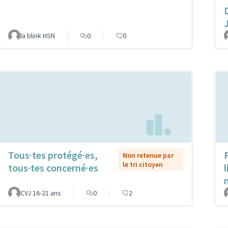
la blink HSN
0
0
Tous·tes protégé·es,
Non retenue par
le tri citoyen
tous·tes concerné·es
CVJ 16-21 ans
0
2