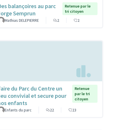
Des balançoires au parc
Retenue par le
tri citoyen
Jorge Semprun
Mathias DELEPIERRE
2
2
Faire du Parc du Centre un
Retenue
par le tri
lieu convivial et secure pour
citoyen
nos enfants
Enfants du parc
22
23