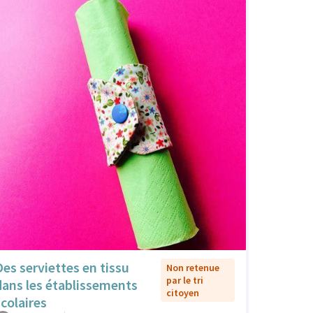
Des serviettes en tissu
Non retenue
par le tri
dans les établissements
citoyen
scolaires