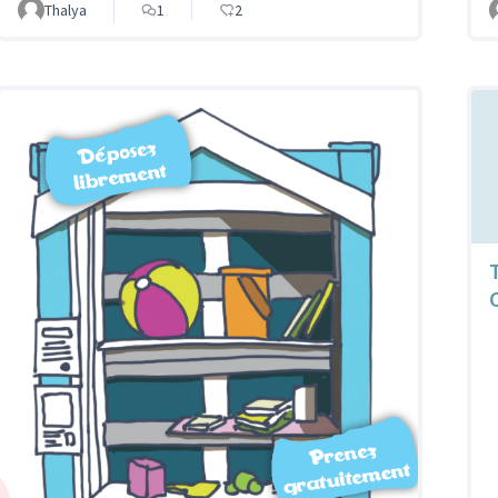
Thalya
1
2