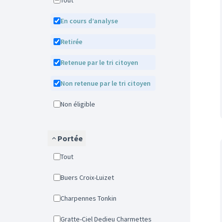
Tout
En cours d’analyse
Retirée
Retenue par le tri citoyen
Non retenue par le tri citoyen
Non éligible
Portée
Tout
Buers Croix-Luizet
Charpennes Tonkin
Gratte-Ciel Dedieu Charmettes