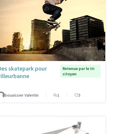
Des skatepark pour
Retenue par le tri
citoyen
villeurbanne
bouaissier Valentin
1
5