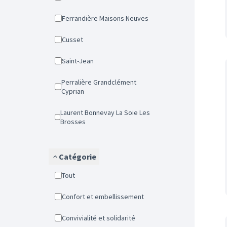
Ferrandière Maisons Neuves
Cusset
Saint-Jean
Perralière Grandclément
Cyprian
Laurent Bonnevay La Soie Les
Brosses
Catégorie
Tout
Confort et embellissement
Convivialité et solidarité