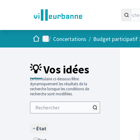
Accueil
Menu principal
/
Concertations
/
Budget participatif
Passer
L'élément
+
−
💡 Vos idées
Le formulaire ci-dessous filtre
dynamiquement les résultats de la
recherche lorsque les conditions de
recherche sont modifiées.
État