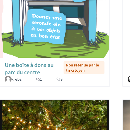
Une boîte à dons au
Non retenue par le
tri citoyen
parc du centre
krebs
1
9