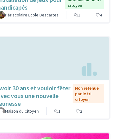
citoyen
handicapés
Périscolaire Ecole Descartes
1
4
Avoir 30 ans et vouloir fêter
Non retenue
par le tri
avec vous une nouvelle
citoyen
jeunesse
Maison du Citoyen
1
2