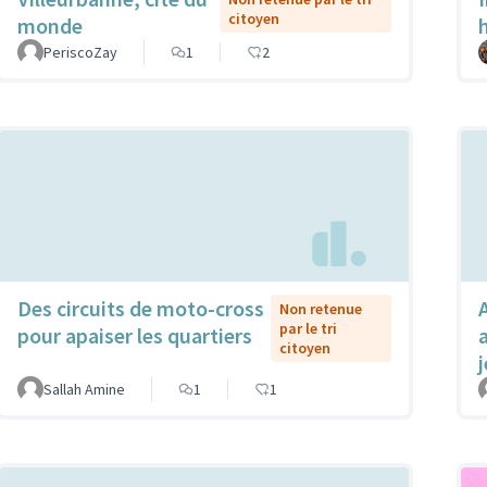
citoyen
monde
PeriscoZay
1
2
Des circuits de moto-cross
Non retenue
par le tri
pour apaiser les quartiers
citoyen
Sallah Amine
1
1