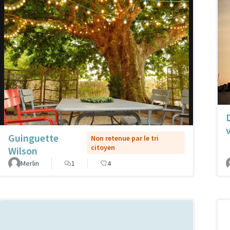
Guinguette
Non retenue par le tri
citoyen
Wilson
Merlin
1
4