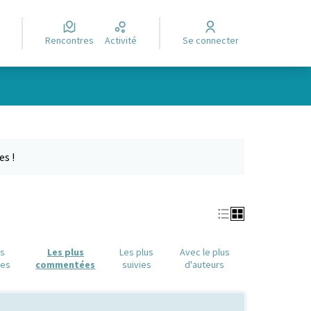
Rencontres
Activité
Se connecter
Leaflet
|
©
OpenStreetMap
contributors
e des points de carte. L'élément peut être utilisé avec un lecteur
es !
us
Les plus
Les plus
Avec le plus
ues
commentées
suivies
d'auteurs