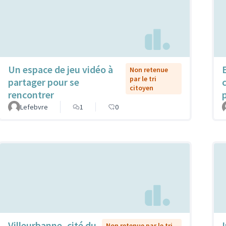
Un espace de jeu vidéo à
Non retenue
par le tri
partager pour se
citoyen
rencontrer
Lefebvre
1
0
Villeurbanne, cité du
Non retenue par le tri