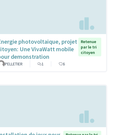
Energie photovoltaique, projet
Retenue
par le tri
citoyen: Une VivaWatt mobile
citoyen
pour demonstration
PELLETIER
1
6
Installation de jeux pour
Retenue par le tri