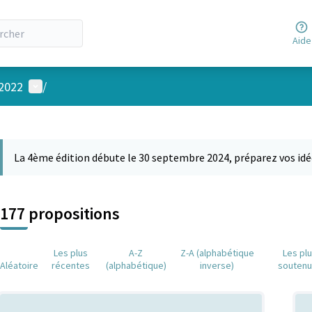
Aide
Menu utilisateur
 2022
/
 la carte
 suivant est une carte qui présente les éléments de cette page comm
La 4ème édition débute le 30 septembre 2024, préparez vos idé
177 propositions
Les plus
A-Z
Z-A (alphabétique
Les pl
Aléatoire
récentes
(alphabétique)
inverse)
souten