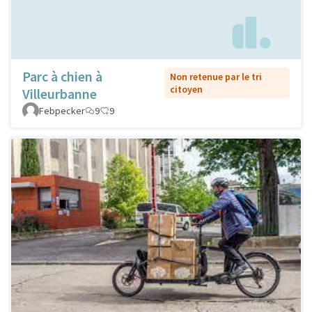
Parc à chien à
Non retenue par le tri
citoyen
Villeurbanne
Febpecker
9
9