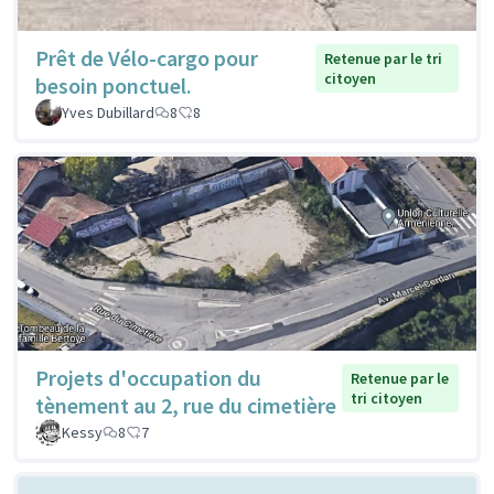
Prêt de Vélo-cargo pour
Retenue par le tri
citoyen
besoin ponctuel.
Yves Dubillard
8
8
Projets d'occupation du
Retenue par le
tri citoyen
tènement au 2, rue du cimetière
Kessy
8
7