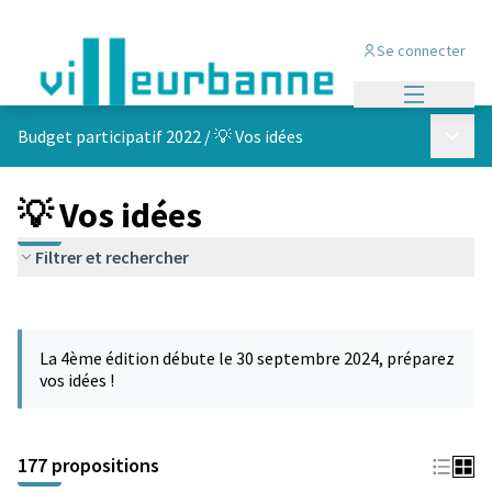
Se connecter
Menu princi
Menu p
Budget participatif 2022
/
💡 Vos idées
💡 Vos idées
Filtrer et rechercher
Passer la carte
Leaflet
|
©
OpenStreetMap
contributors
L'élément suivant est une carte qui présente les éléments de cet
+
La 4ème édition débute le 30 septembre 2024, préparez
−
vos idées !
177 propositions