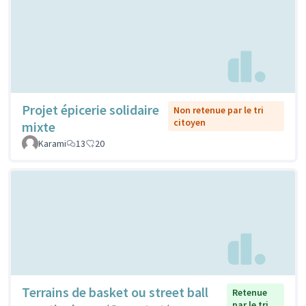
Projet épicerie solidaire
Non retenue par le tri
citoyen
mixte
Karami
13
20
Terrains de basket ou street ball
Retenue
par le tri