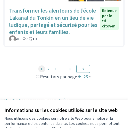
Transformer les alentours de l’école
Retenue
par le
Lakanal du Tonkin en un lieu de vie
tri
ludique, partagé et sécurisé pour les
citoyen
enfants et leurs familles.
APE
5
10
1
2
3
…
8
Résultats par page :
25
Voir toutes les propositions retirées
Informations sur les cookies utilisés sur le site web
Nous utilisons des cookies sur notre site Web pour améliorer la
Conditions d'utilisation
performance et les contenus du site. Les cookies nous permettent
Paramètres des cookies