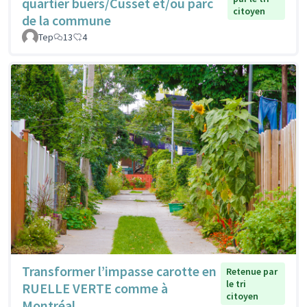
quartier buers/Cusset et/ou parc
citoyen
de la commune
Tep
13
4
Transformer l’impasse carotte en
Retenue par
le tri
RUELLE VERTE comme à
citoyen
Montréal