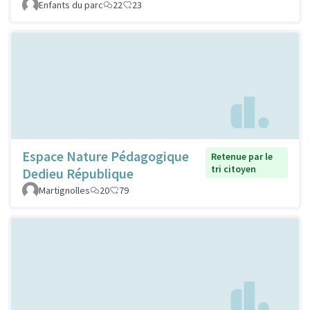
Enfants du parc
22
23
Espace Nature Pédagogique
Retenue par le
tri citoyen
Dedieu République
Martignolles
20
79