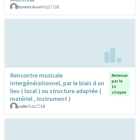
Bonnet-Avon
11
33
Rencontre musicale
Retenue
par le
intergénérationnel, par le biais d un
tri
lieu ( local ) ou structure adaptée (
citoyen
matériel , instrument )
paille
11
16