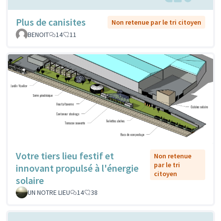
Plus de canisites
Non retenue par le tri citoyen
BENOIT
14
11
Votre tiers lieu festif et
Non retenue
par le tri
innovant propulsé à l'énergie
citoyen
solaire
UN NOTRE LIEU
14
38