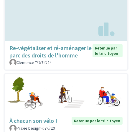
Re-végétaliser et ré-aménager le
Retenue par
le tri citoyen
parc des droits de l'homme
Clémence T
7
24
À chacun son vélo !
Retenue par le tri citoyen
Praxie Design
7
20