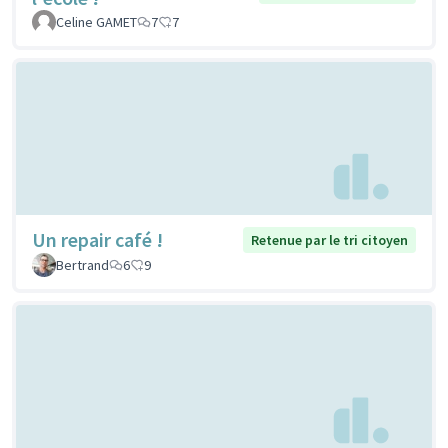
Celine GAMET
7
7
Un repair café !
Retenue par le tri citoyen
Bertrand
6
9