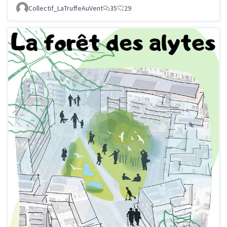
Collectif_LaTruffeAuVent
35
29