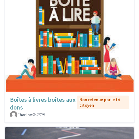
Boîtes à livres boîtes aux
Non retenue par le tri
citoyen
dons
Charline
7
5