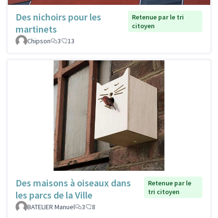
Des nichoirs pour les
Retenue par le tri
citoyen
martinets
Chipson
3
13
Des maisons à oiseaux dans
Retenue par le
tri citoyen
les parcs de la Ville
BATELIER Manuel
3
8