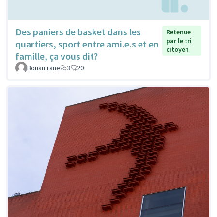
Des paniers de basket dans les
Retenue
par le tri
quartiers, sport entre ami.e.s et en
citoyen
famille, ça vous dit?
Bouamrane
3
20