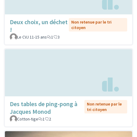
Deux choix, un déchet
Non retenue par le tri
citoyen
!
Le CVJ 11-15 ans
1
3
Des tables de ping-pong à
Non retenue par le
tri citoyen
Jacques Monod
Cotton-tige
1
2