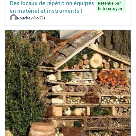
Des locaux de répétition équipés
Retenue par
le tri citoyen
en matériel et instruments !
Nouckey
5
1