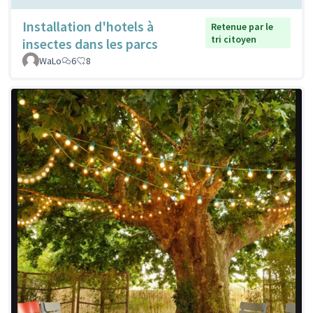
Installation d'hotels à
Retenue par le
tri citoyen
insectes dans les parcs
WaLo
6
8