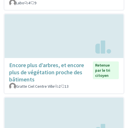
Labo
4
9
Encore plus d’arbres, et encore
Retenue
par le tri
plus de végétation proche des
citoyen
bâtiments
Gratte Ciel Centre Ville
2
13