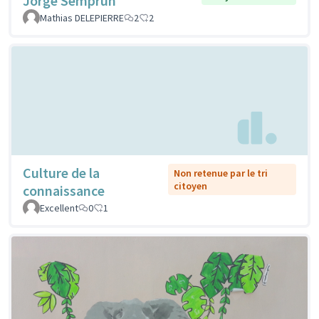
Jorge Semprun
Mathias DELEPIERRE
2
2
Culture de la
Non retenue par le tri
citoyen
connaissance
Excellent
0
1