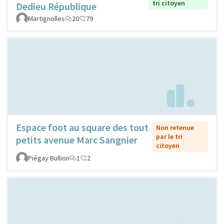
tri citoyen
Dedieu République
Martignolles
20
79
Espace foot au square des tout
Non retenue
par le tri
petits avenue Marc Sangnier
citoyen
Piégay Bullion
1
2