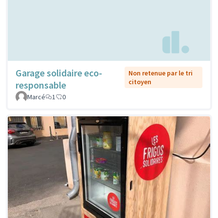
Garage solidaire eco-
Non retenue par le tri
citoyen
responsable
Marcé
1
0