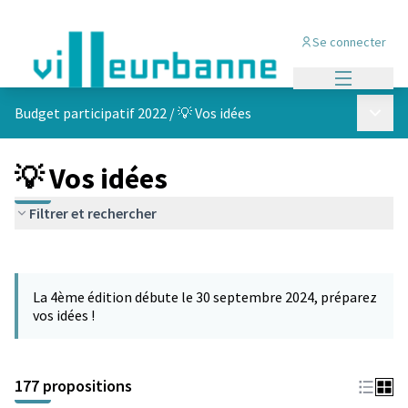
Se connecter
Menu princi
Menu p
Budget participatif 2022
/
💡 Vos idées
💡 Vos idées
Filtrer et rechercher
Passer la carte
Leaflet
|
©
OpenStreetMap
contributors
L'élément suivant est une carte qui présente les éléments de cet
+
La 4ème édition débute le 30 septembre 2024, préparez
−
vos idées !
177 propositions