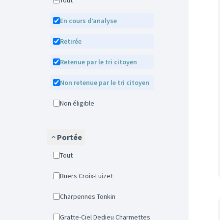
Tout
En cours d’analyse
Retirée
Retenue par le tri citoyen
Non retenue par le tri citoyen
Non éligible
Portée
Tout
Buers Croix-Luizet
Charpennes Tonkin
Gratte-Ciel Dedieu Charmettes