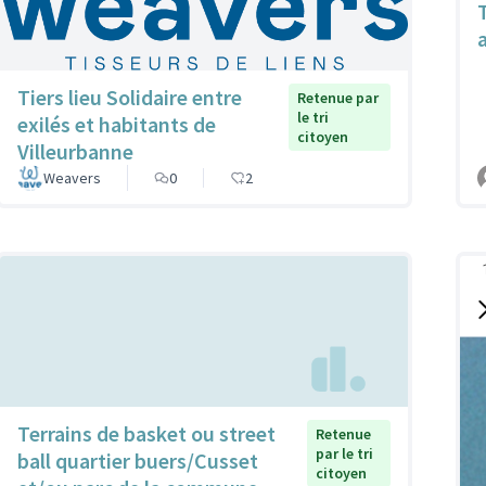
Tiers lieu Solidaire entre
Retenue par
le tri
exilés et habitants de
citoyen
Villeurbanne
Weavers
0
2
Terrains de basket ou street
Retenue
par le tri
ball quartier buers/Cusset
citoyen