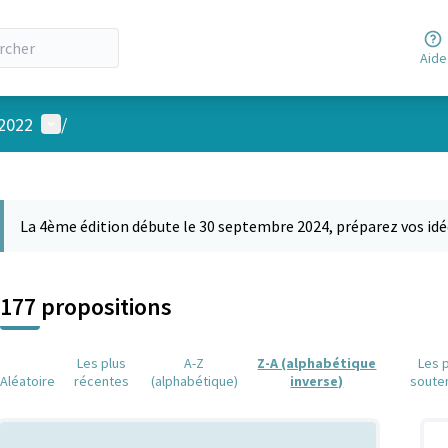
Aide
Menu utilisateur
 2022
/
 la carte
 suivant est une carte qui présente les éléments de cette page comm
La 4ème édition débute le 30 septembre 2024, préparez vos idé
177 propositions
Les plus
A-Z
Z-A (alphabétique
Les 
Aléatoire
récentes
(alphabétique)
inverse)
soute