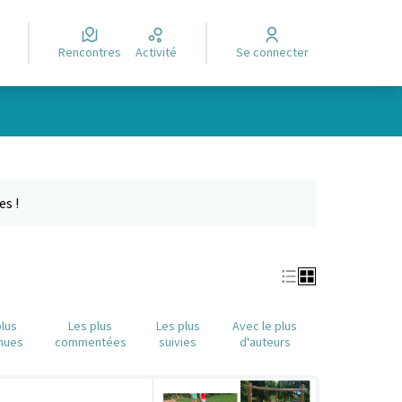
Rencontres
Activité
Se connecter
Leaflet
|
©
OpenStreetMap
contributors
e des points de carte. L'élément peut être utilisé avec un lecteur
es !
plus
Les plus
Les plus
Avec le plus
nues
commentées
suivies
d'auteurs