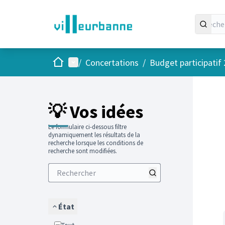
Accueil
Menu principal
/
Concertations
/
Budget participatif
Passer
L'élément
+
−
💡 Vos idées
Le formulaire ci-dessous filtre
dynamiquement les résultats de la
recherche lorsque les conditions de
recherche sont modifiées.
État