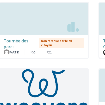
Tournée des
Non retenue par le tri
citoyen
parcs
PART K
0
1