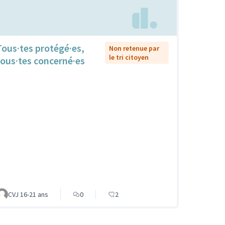
Tous·tes protégé·es,
Non retenue par
le tri citoyen
tous·tes concerné·es
CVJ 16-21 ans
0
2