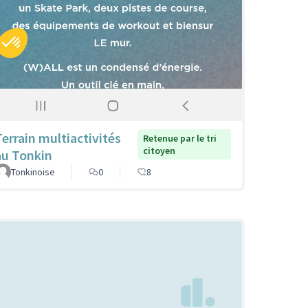
Terrain multiactivités
Retenue par le tri
citoyen
au Tonkin
Tonkinoise
0
8