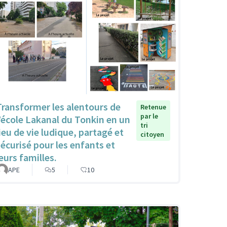
Transformer les alentours de
Retenue
par le
l’école Lakanal du Tonkin en un
tri
lieu de vie ludique, partagé et
citoyen
sécurisé pour les enfants et
eurs familles.
APE
5
10