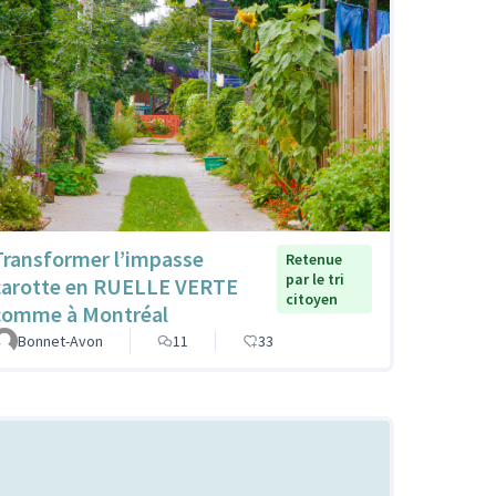
Transformer l’impasse
Retenue
par le tri
carotte en RUELLE VERTE
citoyen
comme à Montréal
Bonnet-Avon
11
33