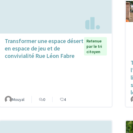
Transformer une espace désert
Retenue
par le tri
en espace de jeu et de
citoyen
convivialité Rue Léon Fabre
l
Mouyal
0
4