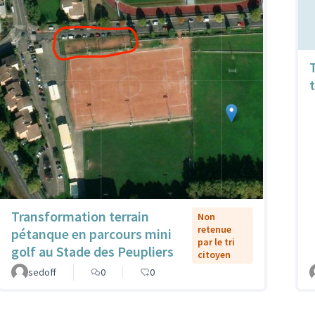
Transformation terrain
Non
retenue
pétanque en parcours mini
par le tri
golf au Stade des Peupliers
citoyen
sedoff
0
0