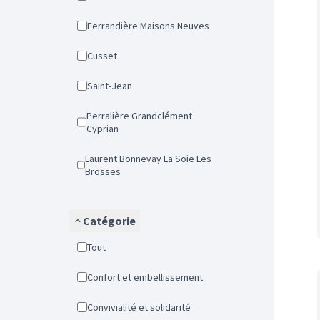
Ferrandière Maisons Neuves
Cusset
Saint-Jean
Perralière Grandclément
Cyprian
Laurent Bonnevay La Soie Les
Brosses
Catégorie
Tout
Confort et embellissement
Convivialité et solidarité