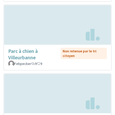
Parc à chien à
Non retenue par le tri
citoyen
Villeurbanne
Febpecker
9
9