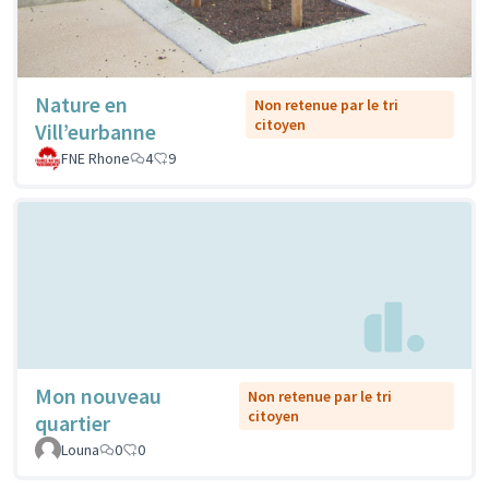
Nature en
Non retenue par le tri
citoyen
Vill’eurbanne
FNE Rhone
4
9
Mon nouveau
Non retenue par le tri
citoyen
quartier
Louna
0
0