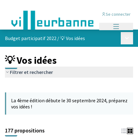
Se connecter
Menu princi
Menu p
Budget participatif 2022
/
💡 Vos idées
💡 Vos idées
Filtrer et rechercher
Passer la carte
Leaflet
|
©
OpenStreetMap
contributors
L'élément suivant est une carte qui présente les éléments de cet
+
La 4ème édition débute le 30 septembre 2024, préparez
−
vos idées !
177 propositions