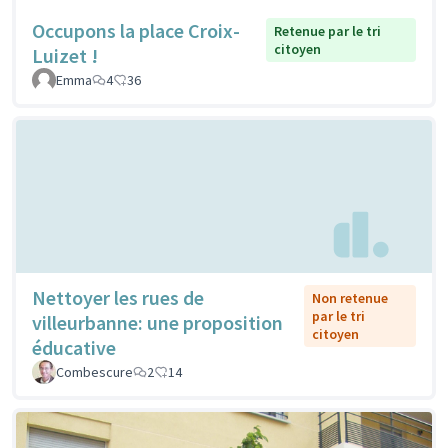
Occupons la place Croix-
Retenue par le tri
citoyen
Luizet !
Emma
4
36
Nettoyer les rues de
Non retenue
par le tri
villeurbanne: une proposition
citoyen
éducative
Combescure
2
14