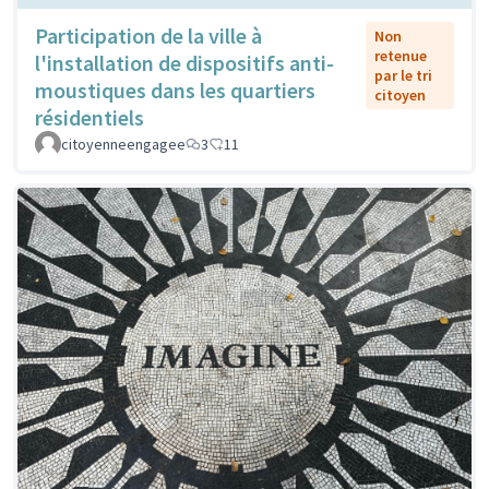
Participation de la ville à
Non
retenue
l'installation de dispositifs anti-
par le tri
moustiques dans les quartiers
citoyen
résidentiels
citoyenneengagee
3
11