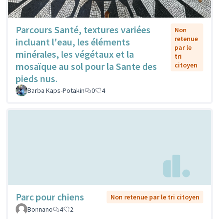
Parcours Santé, textures variées
Non
retenue
incluant l'eau, les éléments
par le
minérales, les végétaux et la
tri
mosaïque au sol pour la Sante des
citoyen
pieds nus.
Barba Kaps-Potakin
0
4
Parc pour chiens
Non retenue par le tri citoyen
Bonnano
4
2