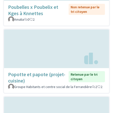
Poubelles x Poubelix et
Non retenue par le
tri citoyen
Kges à Knnettes
Amalia
0
2
Popotte et papote (projet-
Retenue par le tri
citoyen
cuisine)
Groupe Habitants et centre social de la Ferrandière
2
2