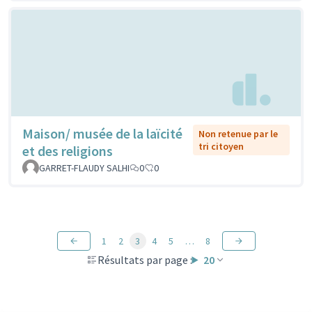
Maison/ musée de la laïcité
Non retenue par le
tri citoyen
et des religions
GARRET-FLAUDY SALHI
0
0
1
2
3
4
5
…
8
Résultats par page :
20