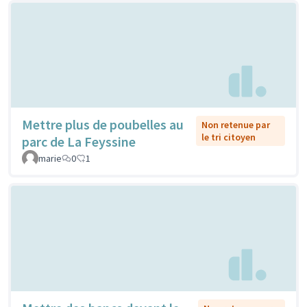
Mettre plus de poubelles au
Non retenue par
le tri citoyen
parc de La Feyssine
marie
0
1