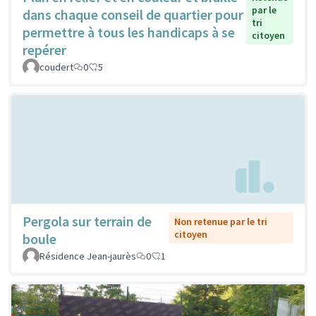
par le
dans chaque conseil de quartier pour
tri
permettre à tous les handicaps à se
citoyen
repérer
coudert
0
5
Pergola sur terrain de
Non retenue par le tri
citoyen
boule
Résidence Jean-jaurès
0
1