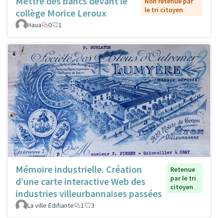
Mettre des bancs devant le
Non retenue par
le tri citoyen
collège Morice Leroux
Haua
0
1
Mémoire industrielle. Création
Retenue
par le tri
d’une carte interactive Web des
citoyen
industries villeurbannaises passées
La ville Edifiante
1
3