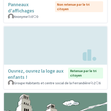
Panneaux
Non retenue par le tri
citoyen
d'affichages
Anonyme
0
0
Ouvrez, ouvrez la loge aux
Retenue par le tri
citoyen
enfants !
Groupe Habitants et centre social de la Ferrandière
2
6