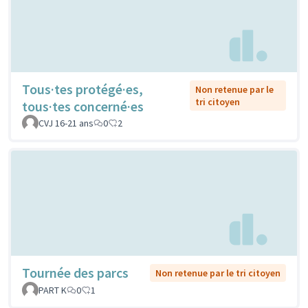
Tous·tes protégé·es,
Non retenue par le
tri citoyen
tous·tes concerné·es
CVJ 16-21 ans
0
2
Tournée des parcs
Non retenue par le tri citoyen
PART K
0
1