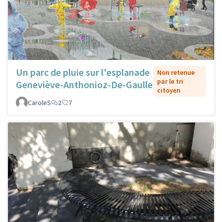
Un parc de pluie sur l'esplanade
Non retenue
par le tri
Geneviève-Anthonioz-De-Gaulle
citoyen
CaroleS
2
7