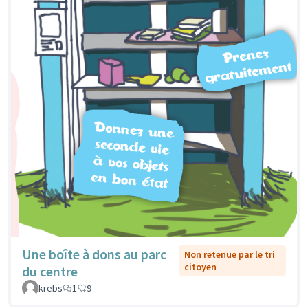
Une boîte à dons au parc
Non retenue par le tri
citoyen
du centre
krebs
1
9