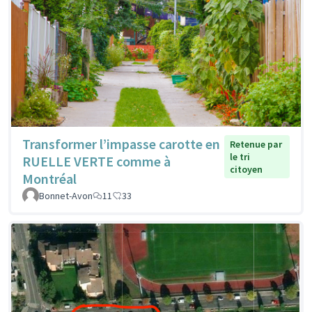
Transformer l’impasse carotte en
Retenue par
le tri
RUELLE VERTE comme à
citoyen
Montréal
Bonnet-Avon
11
33