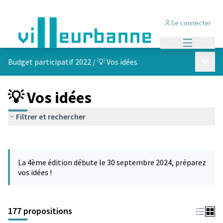
Se connecter
Menu princi
Menu p
Budget participatif 2022
/
💡 Vos idées
💡 Vos idées
Filtrer et rechercher
Passer la carte
Leaflet
|
©
OpenStreetMap
contributors
L'élément suivant est une carte qui présente les éléments de cet
+
La 4ème édition débute le 30 septembre 2024, préparez
−
vos idées !
177 propositions