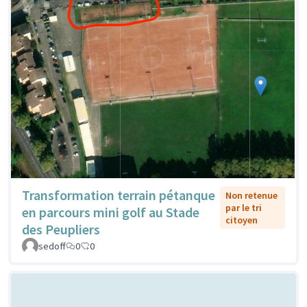
Transformation terrain pétanque
Non retenue
par le tri
en parcours mini golf au Stade
citoyen
des Peupliers
sedoff
0
0