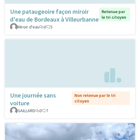
Une pataugeoire façon miroir
Retenue par
le tri citoyen
d'eau de Bordeaux à Villeurbanne
Miroir d'eau
0
5
Une journée sans
Non retenue par le tri
citoyen
voiture
GAILLARD
0
7