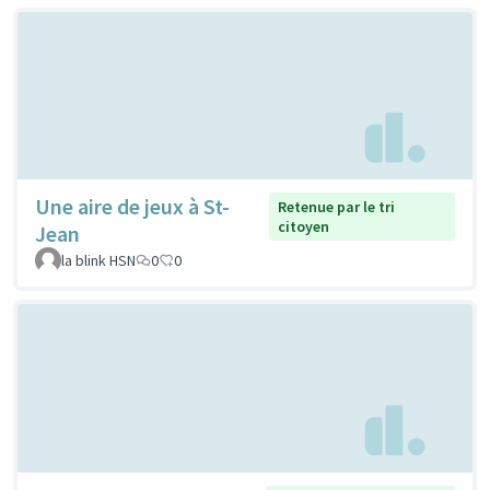
Une aire de jeux à St-
Retenue par le tri
citoyen
Jean
la blink HSN
0
0