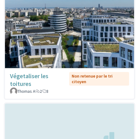
Végetaliser les
Non retenue par le tri
citoyen
toitures
Thomas A
2
8