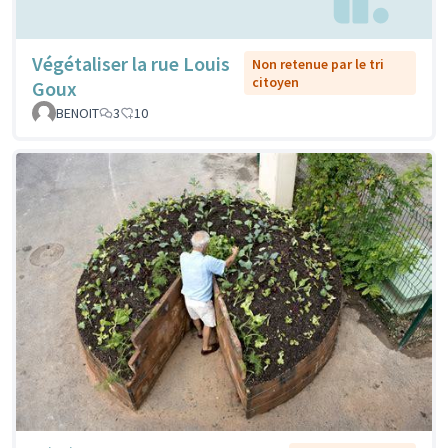
Végétaliser la rue Louis
Non retenue par le tri
citoyen
Goux
BENOIT
3
10