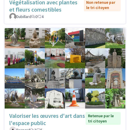
Végétalisation avec plantes
Non retenue par
le tri citoyen
et fleurs comestibles
Dubillard
0
4
Valoriser les œuvres d'art dans
Retenue par le
tri citoyen
l'espace public
Bernard
3
5