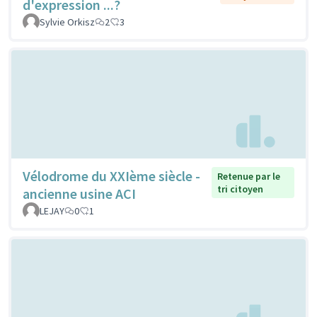
d'expression ...?
Sylvie Orkisz
2
3
Vélodrome du XXIème siècle -
Retenue par le
tri citoyen
ancienne usine ACI
LEJAY
0
1