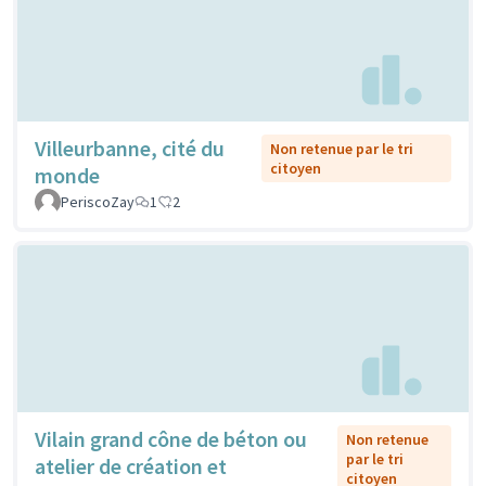
Villeurbanne, cité du
Non retenue par le tri
citoyen
monde
PeriscoZay
1
2
Vilain grand cône de béton ou
Non retenue
par le tri
atelier de création et
citoyen