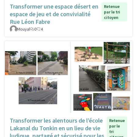
Transformer une espace désert en
Retenue
par le tri
espace de jeu et de convivialité
citoyen
Rue Léon Fabre
Mouyal
0
4
Transformer les alentours de l’école
Retenue
par le
Lakanal du Tonkin en un lieu de vie
tri
ludique, partagé et sécurisé pour les
citoyen