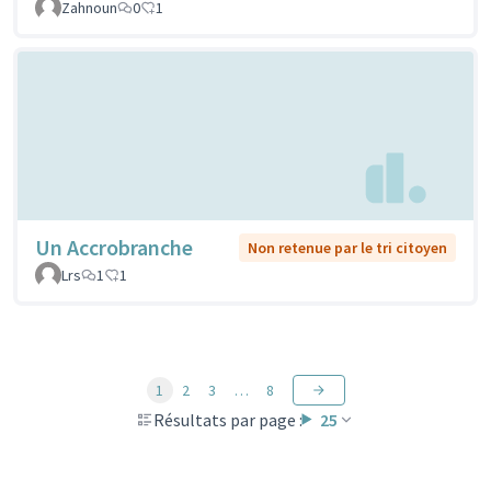
Zahnoun
0
1
Un Accrobranche
Non retenue par le tri citoyen
Lrs
1
1
1
2
3
…
8
Résultats par page :
25