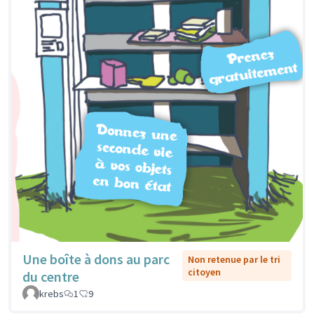
Une boîte à dons au parc
Non retenue par le tri
citoyen
du centre
krebs
1
9