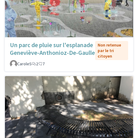
Un parc de pluie sur l'esplanade
Non retenue
par le tri
Geneviève-Anthonioz-De-Gaulle
citoyen
CaroleS
2
7