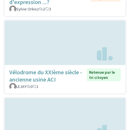
d'expression ...?
Sylvie Orkisz
2
3
Vélodrome du XXIème siècle -
Retenue par le
tri citoyen
ancienne usine ACI
LEJAY
0
1