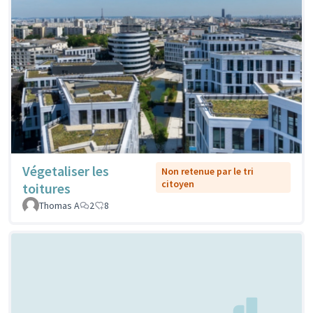
Végetaliser les
Non retenue par le tri
citoyen
toitures
Thomas A
2
8