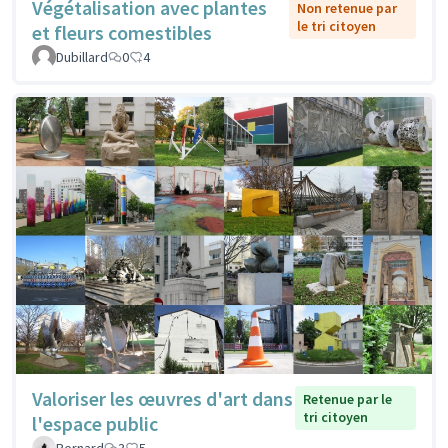
Végétalisation avec plantes
Non retenue par
le tri citoyen
et fleurs comestibles
Dubillard
0
4
Valoriser les œuvres d'art dans
Retenue par le
tri citoyen
l'espace public
Bernard
3
5