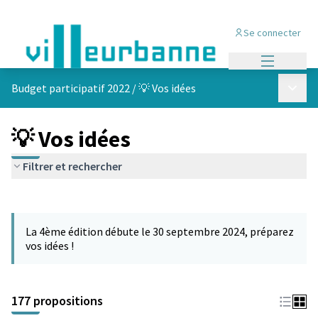
Se connecter
Menu princi
Menu p
Budget participatif 2022
/
💡 Vos idées
💡 Vos idées
Filtrer et rechercher
Passer la carte
Leaflet
|
©
OpenStreetMap
contributors
L'élément suivant est une carte qui présente les éléments de cet
+
La 4ème édition débute le 30 septembre 2024, préparez
−
vos idées !
177 propositions