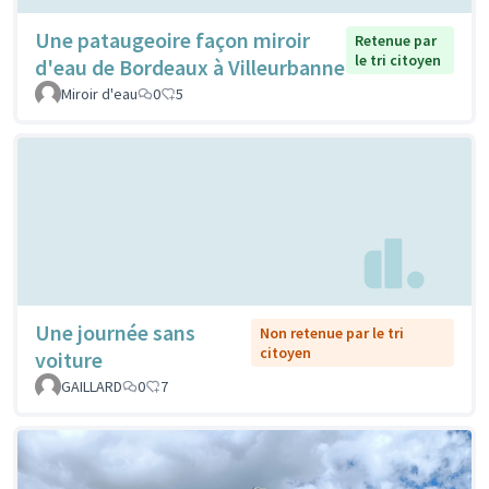
Une pataugeoire façon miroir
Retenue par
le tri citoyen
d'eau de Bordeaux à Villeurbanne
Miroir d'eau
0
5
Une journée sans
Non retenue par le tri
citoyen
voiture
GAILLARD
0
7