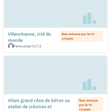
Villeurbanne, cité du
Non retenue par le tri
citoyen
monde
PeriscoZay
1
2
Vilain grand cône de béton ou
Non retenue
par le tri
atelier de création et
citoyen