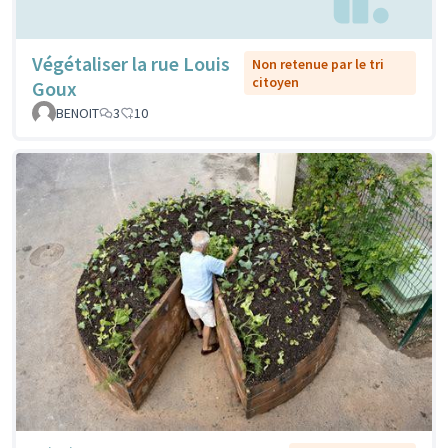
Végétaliser la rue Louis
Non retenue par le tri
citoyen
Goux
BENOIT
3
10