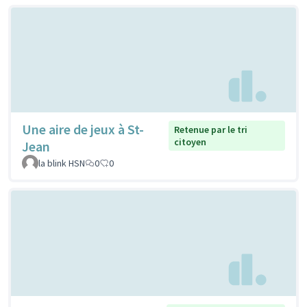
Une aire de jeux à St-
Retenue par le tri
citoyen
Jean
la blink HSN
0
0