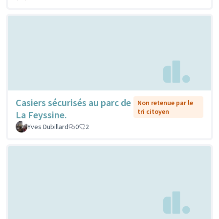
Casiers sécurisés au parc de
Non retenue par le
tri citoyen
La Feyssine.
Yves Dubillard
0
2