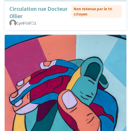
Circulation rue Docteur
Non retenue par le tri
citoyen
Ollier
Cyril
0
1