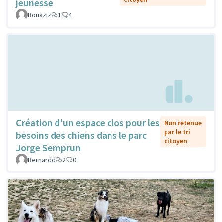
jeunesse
Bouaziz
1
4
Création d'un espace clos pour les
Non retenue
par le tri
besoins des chiens dans le parc
citoyen
Jorge Semprun
Bernardd
2
0