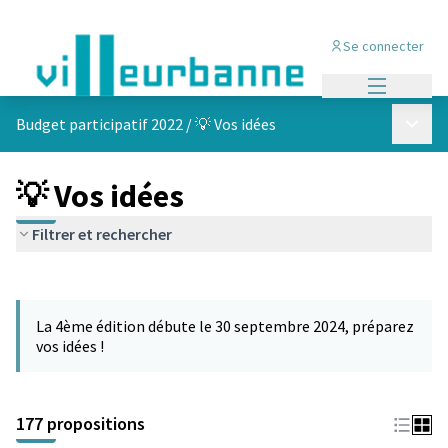
Se connecter
Menu princi
Menu p
Budget participatif 2022
/
💡 Vos idées
💡 Vos idées
Filtrer et rechercher
Passer la carte
Leaflet
|
©
OpenStreetMap
contributors
L'élément suivant est une carte qui présente les éléments de cet
+
La 4ème édition débute le 30 septembre 2024, préparez
−
vos idées !
177 propositions