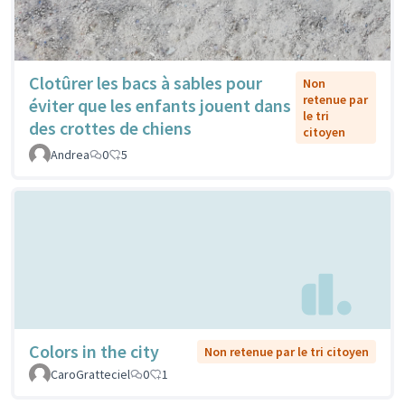
Clotûrer les bacs à sables pour
Non
retenue par
éviter que les enfants jouent dans
le tri
des crottes de chiens
citoyen
Andrea
0
5
Colors in the city
Non retenue par le tri citoyen
CaroGratteciel
0
1