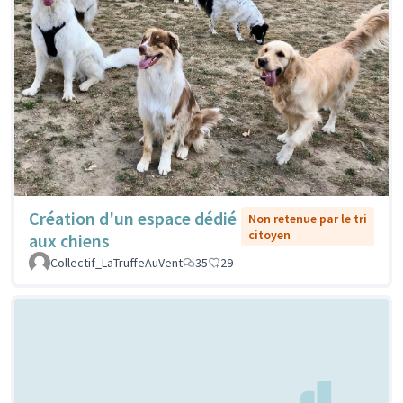
Création d'un espace dédié
Non retenue par le tri
citoyen
aux chiens
Collectif_LaTruffeAuVent
35
29