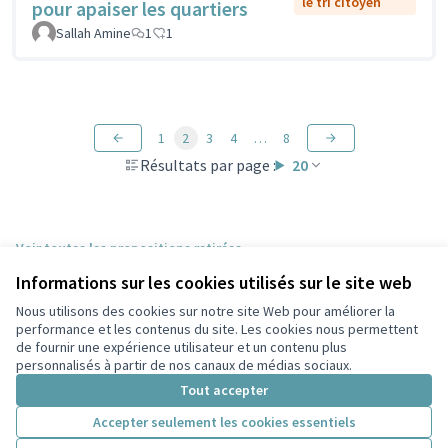
le tri citoyen
pour apaiser les quartiers
Sallah Amine
1
1
1
2
3
4
…
8
Résultats par page :
20
Voir toutes les propositions retirées
Informations sur les cookies utilisés sur le site web
Nous utilisons des cookies sur notre site Web pour améliorer la
Conditions d'utilisation
performance et les contenus du site. Les cookies nous permettent
Paramètres des cookies
de fournir une expérience utilisateur et un contenu plus
Participez Villeurbanne sur X
Participez Villeurbanne sur Facebook
Participez Villeurbanne sur Instagram
Participez Villeurbanne sur YouTube
personnalisés à partir de nos canaux de médias sociaux.
(Lien externe)
(Lien externe)
(Lien externe)
(Lien externe)
Tout accepter
Accepter seulement les cookies essentiels
Licence Cre
(Lien extern