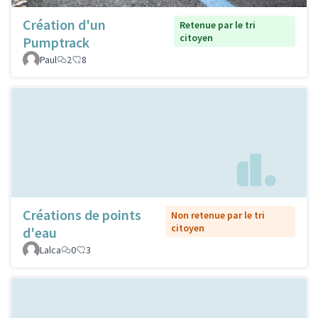
Création d'un
Retenue par le tri
citoyen
Pumptrack
Paul
2
8
Créations de points
Non retenue par le tri
citoyen
d'eau
Lalca
0
3