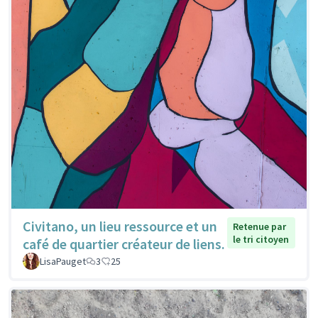
Civitano, un lieu ressource et un
Retenue par
le tri citoyen
café de quartier créateur de liens.
LisaPauget
3
25