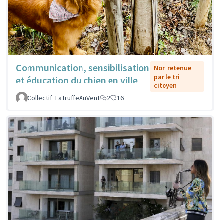
Communication, sensibilisation
Non retenue
par le tri
et éducation du chien en ville
citoyen
Collectif_LaTruffeAuVent
2
16