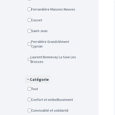
Ferrandière Maisons Neuves
Cusset
Saint-Jean
Perralière Grandclément
Cyprian
Laurent Bonnevay La Soie Les
Brosses
Catégorie
Tout
Confort et embellissement
Convivialité et solidarité