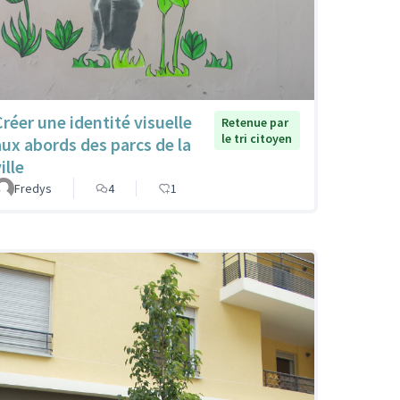
Créer une identité visuelle
Retenue par
le tri citoyen
aux abords des parcs de la
ille
Fredys
4
1