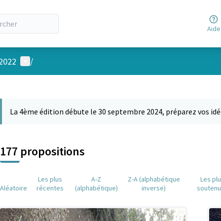
Aide
Menu utilisateur
 2022
/
 la carte
 suivant est une carte qui présente les éléments de cette page comm
La 4ème édition débute le 30 septembre 2024, préparez vos idé
177 propositions
Les plus
A-Z
Z-A (alphabétique
Les pl
Aléatoire
récentes
(alphabétique)
inverse)
souten