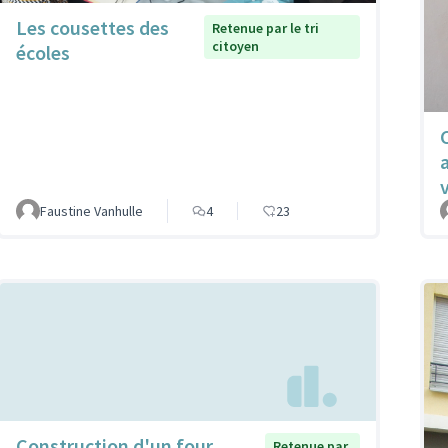
Les cousettes des
Retenue par le tri
citoyen
écoles
v
Faustine Vanhulle
4
23
Construction d'un four
Retenue par