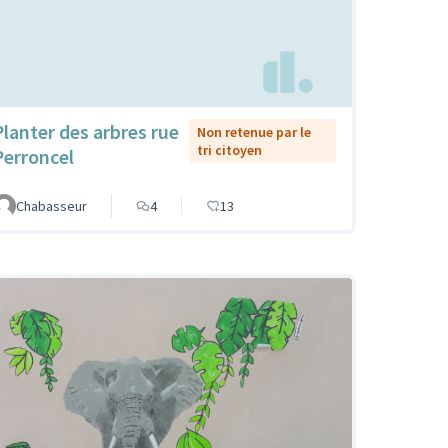
Planter des arbres rue
Non retenue par le
tri citoyen
Perroncel
Chabasseur
4
13