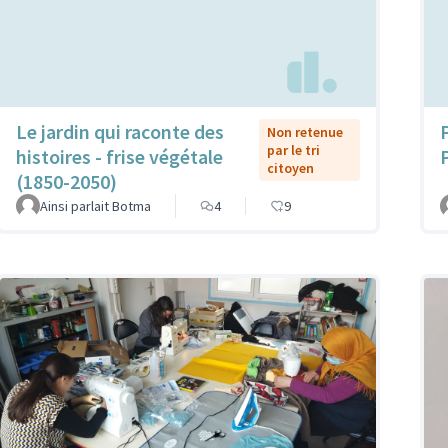
Le jardin qui raconte des
Non retenue
par le tri
histoires - frise végétale
citoyen
(1850-2050)
Ainsi parlait Botma
4
9