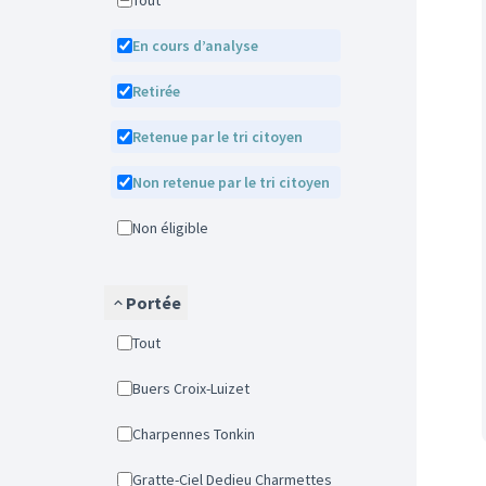
Tout
En cours d’analyse
Retirée
Retenue par le tri citoyen
Non retenue par le tri citoyen
Non éligible
Portée
Tout
Buers Croix-Luizet
Charpennes Tonkin
Gratte-Ciel Dedieu Charmettes