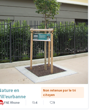
Nature en
Non retenue par le tri
citoyen
Vill’eurbanne
FNE Rhone
4
9