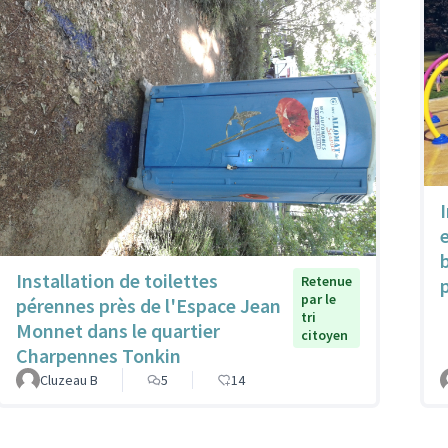
Installation de toilettes
Retenue
par le
pérennes près de l'Espace Jean
tri
Monnet dans le quartier
citoyen
Charpennes Tonkin
Cluzeau B
5
14