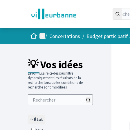
Accueil
Menu principal
/
Concertations
/
Budget participatif
Passer
L'élément
+
−
💡 Vos idées
Le formulaire ci-dessous filtre
dynamiquement les résultats de la
recherche lorsque les conditions de
recherche sont modifiées.
État