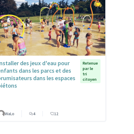
Installer des jeux d'eau pour
Retenue
par le
enfants dans les parcs et des
tri
brumisateurs dans les espaces
citoyen
piétons
WaLo
4
12