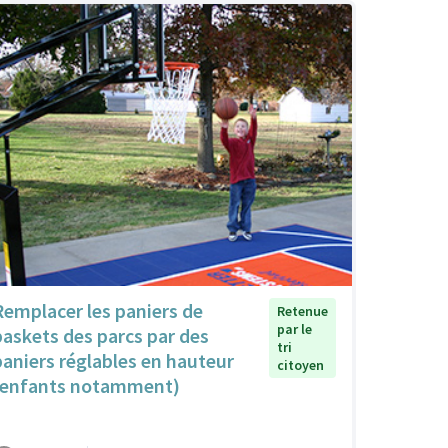
Remplacer les paniers de
Retenue
par le
baskets des parcs par des
tri
paniers réglables en hauteur
citoyen
(enfants notamment)