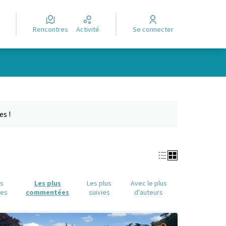
Rencontres
Activité
Se connecter
Leaflet
|
©
OpenStreetMap
contributors
e des points de carte. L'élément peut être utilisé avec un lecteur
es !
us
Les plus
Les plus
Avec le plus
ues
commentées
suivies
d'auteurs