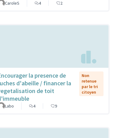
CaroleS
4
2
Encourager la presence de
Non
retenue
uches d'abeille / financer la
par le tri
vegetalisation de toit
citoyen
d'immeuble
Labo
4
9