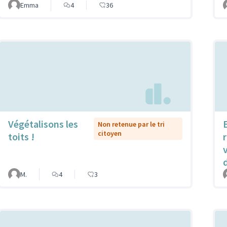
Emma
4
36
Végétalisons les
Non retenue par le tri
citoyen
toits !
r
M.
4
3