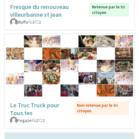
Fresque du renouveau
Retenue par le tri
citoyen
villeurbanne st jean
Blaffa
2
2
Le Truc Truck pour
Non retenue par le tri
citoyen
Tous.tes
Pegaze
2
2