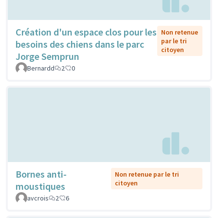
Création d'un espace clos pour les
Non retenue
par le tri
besoins des chiens dans le parc
citoyen
Jorge Semprun
Bernardd
2
0
Bornes anti-
Non retenue par le tri
citoyen
moustiques
avcrois
2
6