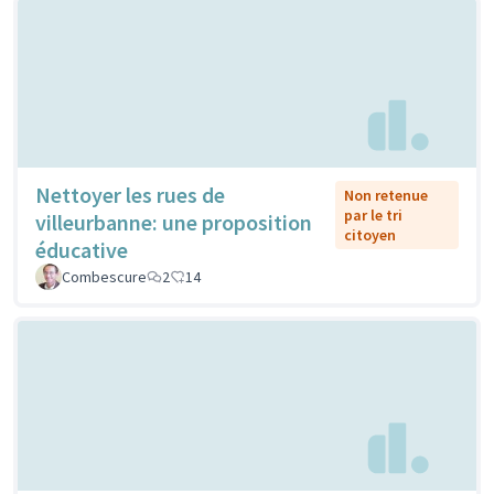
Nettoyer les rues de
Non retenue
par le tri
villeurbanne: une proposition
citoyen
éducative
Combescure
2
14