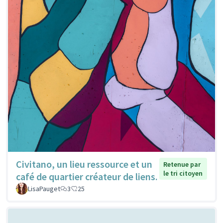
Civitano, un lieu ressource et un
Retenue par
le tri citoyen
café de quartier créateur de liens.
LisaPauget
3
25