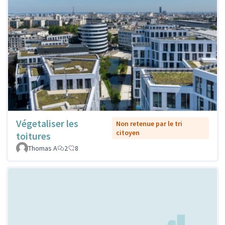
Végetaliser les
Non retenue par le tri
citoyen
toitures
Thomas A
2
8