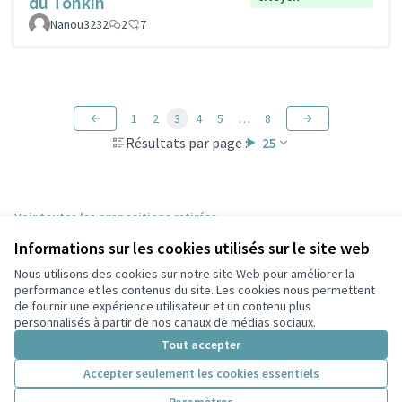
du Tonkin
Nanou3232
2
7
1
2
3
4
5
…
8
Résultats par page :
25
Voir toutes les propositions retirées
Informations sur les cookies utilisés sur le site web
Nous utilisons des cookies sur notre site Web pour améliorer la
Conditions d'utilisation
performance et les contenus du site. Les cookies nous permettent
Paramètres des cookies
de fournir une expérience utilisateur et un contenu plus
Participez Villeurbanne sur X
Participez Villeurbanne sur Facebook
Participez Villeurbanne sur Instagram
Participez Villeurbanne sur YouTube
personnalisés à partir de nos canaux de médias sociaux.
(Lien externe)
(Lien externe)
(Lien externe)
(Lien externe)
Tout accepter
Accepter seulement les cookies essentiels
Licence Cre
(Lien extern