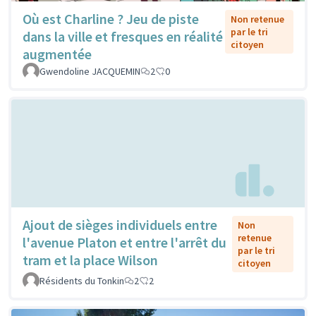
Où est Charline ? Jeu de piste
Non retenue
par le tri
dans la ville et fresques en réalité
citoyen
augmentée
Gwendoline JACQUEMIN
2
0
Ajout de sièges individuels entre
Non
retenue
l'avenue Platon et entre l'arrêt du
par le tri
tram et la place Wilson
citoyen
Résidents du Tonkin
2
2