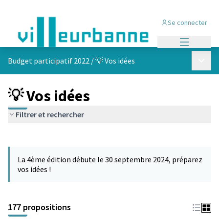
Se connecter
Menu princi
Menu p
Budget participatif 2022
/
💡 Vos idées
💡 Vos idées
Filtrer et rechercher
Passer la carte
Leaflet
|
©
OpenStreetMap
contributors
L'élément suivant est une carte qui présente les éléments de cet
+
La 4ème édition débute le 30 septembre 2024, préparez
−
vos idées !
177 propositions