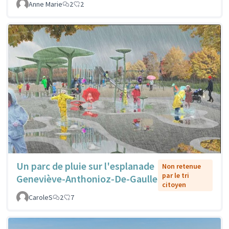
Anne Marie
2
2
Un parc de pluie sur l'esplanade
Non retenue
par le tri
Geneviève-Anthonioz-De-Gaulle
citoyen
CaroleS
2
7