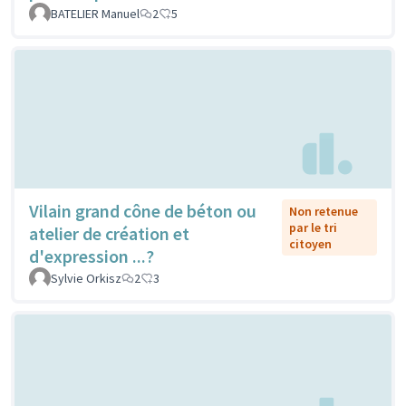
BATELIER Manuel
2
5
Vilain grand cône de béton ou
Non retenue
par le tri
atelier de création et
citoyen
d'expression ...?
Sylvie Orkisz
2
3