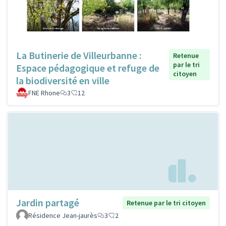
La Butinerie de Villeurbanne :
Retenue
par le tri
Espace pédagogique et refuge de
citoyen
la biodiversité en ville
FNE Rhone
3
12
Jardin partagé
Retenue par le tri citoyen
Résidence Jean-jaurès
3
2