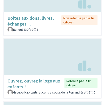
Boites aux dons, livres,
Non retenue par le tri
citoyen
échanges ...
Nanou3232
2
3
Ouvrez, ouvrez la loge aux
Retenue par le tri
citoyen
enfants !
Groupe Habitants et centre social de la Ferrandière
2
6