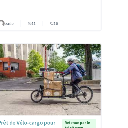
paille
11
16
Prêt de Vélo-cargo pour
Retenue par le
tri citoyen