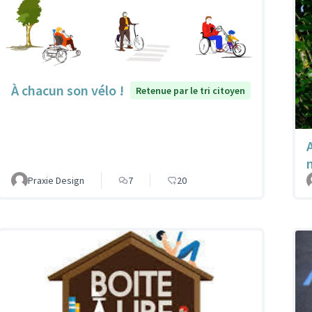
À chacun son vélo !
Retenue par le tri citoyen
A
Praxie Design
7
20