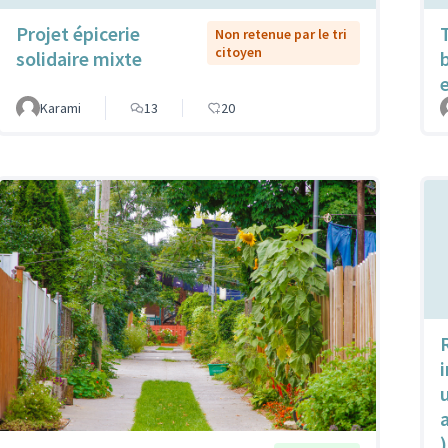
Projet épicerie
Non retenue par le tri
citoyen
solidaire mixte
Karami
13
20
u
)