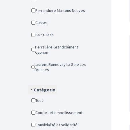
Ferrandière Maisons Neuves
Cusset
Saint-Jean
Perralière Grandclément
Cyprian
Laurent Bonnevay La Soie Les
Brosses
Catégorie
Tout
Confort et embellissement
Convivialité et solidarité