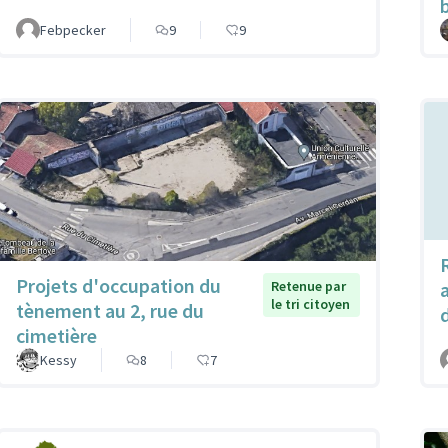
Febpecker
9
9
Projets d'occupation du
Retenue par
le tri citoyen
tènement au 2, rue du
cimetière
Kessy
8
7