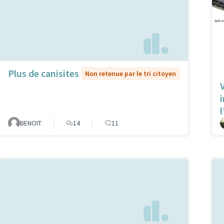
Plus de canisites
Non retenue par le tri citoyen
V
l
BENOIT
14
11