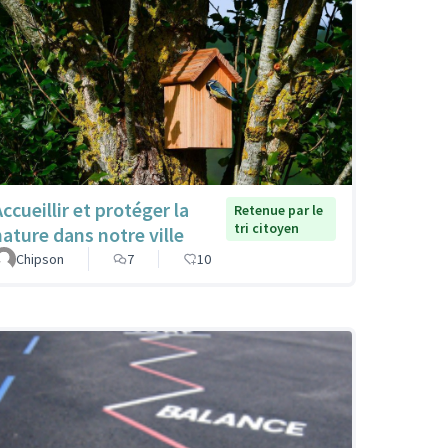
ccueillir et protéger la
Retenue par le
tri citoyen
nature dans notre ville
Chipson
7
10