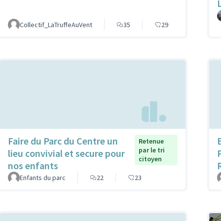
Collectif_LaTruffeAuVent
35
29
Faire du Parc du Centre un
Retenue
par le tri
lieu convivial et secure pour
citoyen
nos enfants
Enfants du parc
22
23