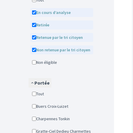
Tout
En cours d’analyse
Retirée
Retenue par le tri citoyen
Non retenue par le tri citoyen
Non éligible
Portée
Tout
Buers Croix-Luizet
Charpennes Tonkin
Gratte-Ciel Dedieu Charmettes