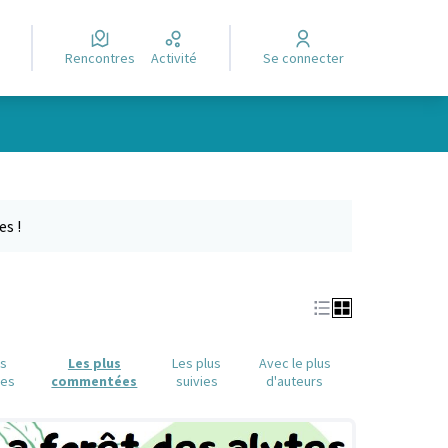
Rencontres
Activité
Se connecter
Leaflet
|
©
OpenStreetMap
contributors
e des points de carte. L'élément peut être utilisé avec un lecteur
es !
us
Les plus
Les plus
Avec le plus
ues
commentées
suivies
d'auteurs