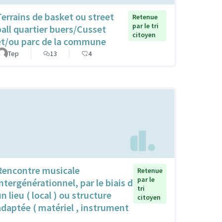
Terrains de basket ou street
Retenue
par le tri
ball quartier buers/Cusset
citoyen
et/ou parc de la commune
Tep
13
4
Rencontre musicale
Retenue
par le
intergénérationnel, par le biais d
tri
n lieu ( local ) ou structure
citoyen
adaptée ( matériel , instrument