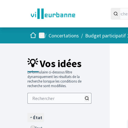
Accueil
Menu principal
/
Concertations
/
Budget participatif
Passer
L'élément
+
−
💡 Vos idées
Le formulaire ci-dessous filtre
dynamiquement les résultats de la
recherche lorsque les conditions de
recherche sont modifiées.
État