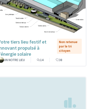
otre tiers lieu festif et
Non retenue
par le tri
innovant propulsé à
citoyen
'énergie solaire
UN NOTRE LIEU
14
38