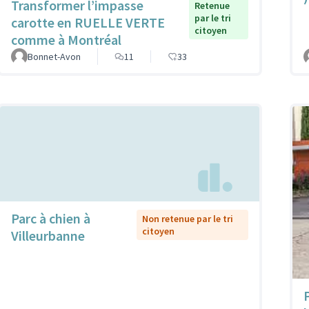
Transformer l’impasse
Retenue
par le tri
carotte en RUELLE VERTE
citoyen
comme à Montréal
Bonnet-Avon
11
33
Parc à chien à
Non retenue par le tri
citoyen
Villeurbanne