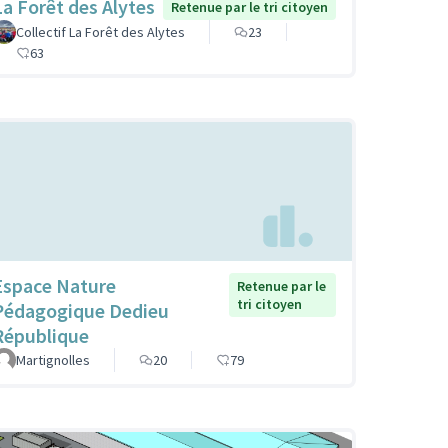
La Forêt des Alytes
Retenue par le tri citoyen
Collectif La Forêt des Alytes
23
63
Espace Nature
Retenue par le
tri citoyen
Pédagogique Dedieu
République
Martignolles
20
79