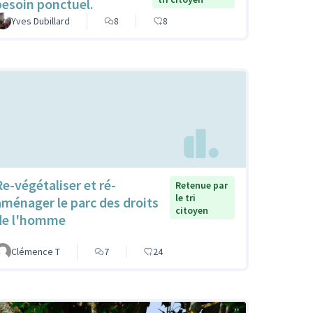
besoin ponctuel.
Yves Dubillard
8
8
Re-végétaliser et ré-
Retenue par
le tri
aménager le parc des droits
citoyen
de l'homme
Clémence T
7
24