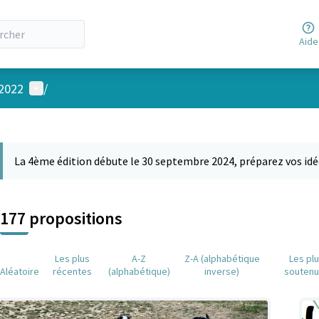
Aide
Menu utilisateur
 2022
/
 la carte
 suivant est une carte qui présente les éléments de cette page comm
La 4ème édition débute le 30 septembre 2024, préparez vos idé
177 propositions
Les plus
A-Z
Z-A (alphabétique
Les pl
Aléatoire
récentes
(alphabétique)
inverse)
souten