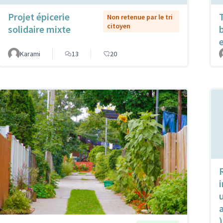
Projet épicerie
Non retenue par le tri
citoyen
solidaire mixte
Karami
13
20
u
)