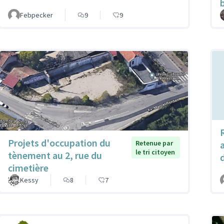
Febpecker
9
9
Projets d'occupation du
Retenue par
le tri citoyen
tènement au 2, rue du
cimetière
Kessy
8
7