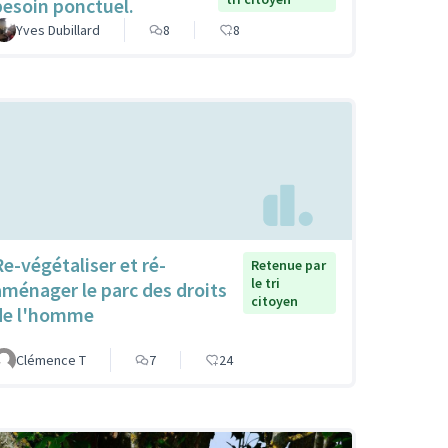
besoin ponctuel.
Yves Dubillard
8
8
Re-végétaliser et ré-
Retenue par
le tri
aménager le parc des droits
citoyen
de l'homme
Clémence T
7
24