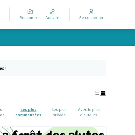
Rencontres
Activité
Se connecter
Leaflet
|
©
OpenStreetMap
contributors
e des points de carte. L'élément peut être utilisé avec un lecteur
es !
us
Les plus
Les plus
Avec le plus
ues
commentées
suivies
d'auteurs