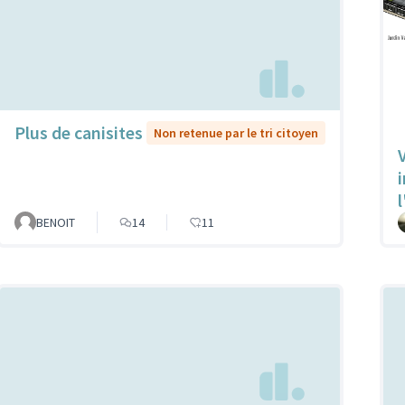
Plus de canisites
Non retenue par le tri citoyen
V
l
BENOIT
14
11