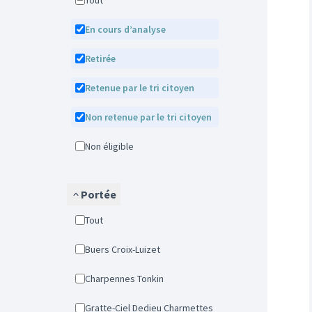
Tout
En cours d’analyse
Retirée
Retenue par le tri citoyen
Non retenue par le tri citoyen
Non éligible
Portée
Tout
Buers Croix-Luizet
Charpennes Tonkin
Gratte-Ciel Dedieu Charmettes