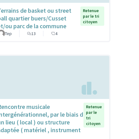
Terrains de basket ou street
Retenue
par le tri
ball quartier buers/Cusset
citoyen
et/ou parc de la commune
Tep
13
4
Rencontre musicale
Retenue
par le
intergénérationnel, par le biais d
tri
n lieu ( local ) ou structure
citoyen
adaptée ( matériel , instrument