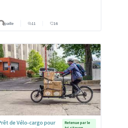
paille
11
16
Prêt de Vélo-cargo pour
Retenue par le
tri citoyen