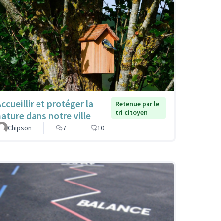
ccueillir et protéger la
Retenue par le
tri citoyen
nature dans notre ville
Chipson
7
10