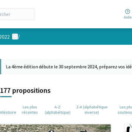
Aide
Menu utilisateur
 2022
/
 la carte
 suivant est une carte qui présente les éléments de cette page comm
La 4ème édition débute le 30 septembre 2024, préparez vos idé
177 propositions
Les plus
A-Z
Z-A (alphabétique
Les pl
Aléatoire
récentes
(alphabétique)
inverse)
souten