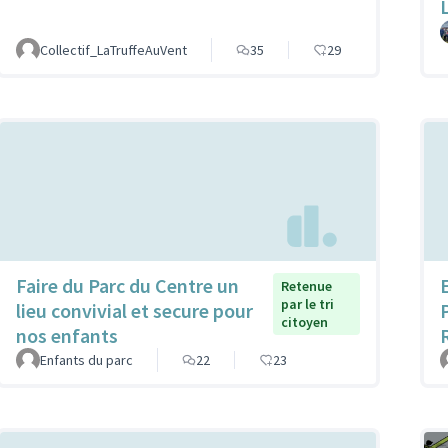
Collectif_LaTruffeAuVent
35
29
Faire du Parc du Centre un
Retenue
par le tri
lieu convivial et secure pour
citoyen
nos enfants
Enfants du parc
22
23