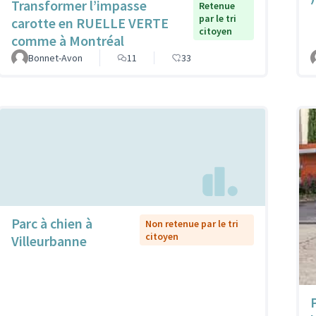
Transformer l’impasse
Retenue
par le tri
carotte en RUELLE VERTE
citoyen
comme à Montréal
Bonnet-Avon
11
33
Parc à chien à
Non retenue par le tri
citoyen
Villeurbanne