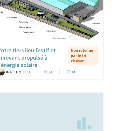
otre tiers lieu festif et
Non retenue
par le tri
innovant propulsé à
citoyen
'énergie solaire
UN NOTRE LIEU
14
38