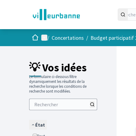
Accueil
Menu principal
/
Concertations
/
Budget participatif
Passer
L'élément
+
−
💡 Vos idées
Le formulaire ci-dessous filtre
dynamiquement les résultats de la
recherche lorsque les conditions de
recherche sont modifiées.
État