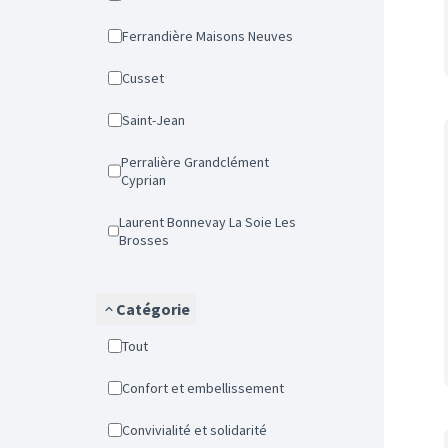
Ferrandière Maisons Neuves
Cusset
Saint-Jean
Perralière Grandclément
Cyprian
Laurent Bonnevay La Soie Les
Brosses
Catégorie
Tout
Confort et embellissement
Convivialité et solidarité