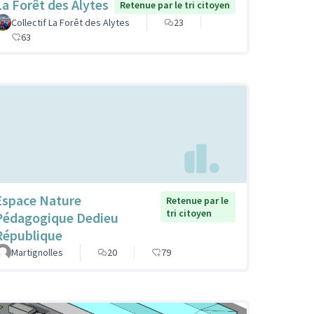
La Forêt des Alytes
Retenue par le tri citoyen
Collectif La Forêt des Alytes
23
63
Espace Nature
Retenue par le
tri citoyen
Pédagogique Dedieu
République
Martignolles
20
79