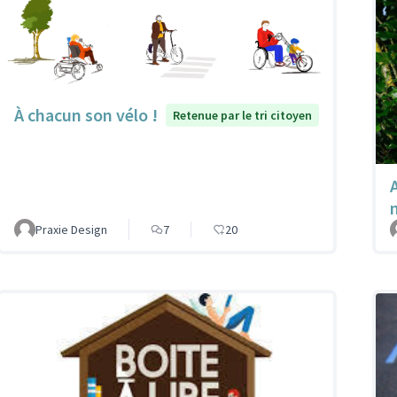
À chacun son vélo !
Retenue par le tri citoyen
A
Praxie Design
7
20