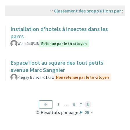
Classement des propositions par :
Installation d'hotels à insectes dans les
parcs
WaLo
6
8
Retenue par le tri citoyen
Espace foot au square des tout petits
avenue Marc Sangnier
Piégay Bullion
1
2
Non retenue par le tri citoyen
1
…
6
7
8
Résultats par page :
25