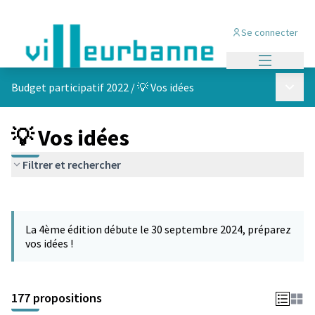
Se connecter
Menu princi
Menu p
Budget participatif 2022
/
💡 Vos idées
💡 Vos idées
Filtrer et rechercher
Passer la carte
Leaflet
|
©
OpenStreetMap
contributors
L'élément suivant est une carte qui présente les éléments de cet
+
La 4ème édition débute le 30 septembre 2024, préparez
−
vos idées !
177 propositions