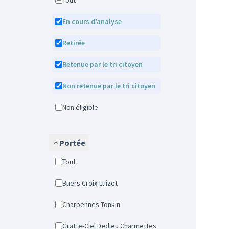
Tout
En cours d’analyse
Retirée
Retenue par le tri citoyen
Non retenue par le tri citoyen
Non éligible
Portée
Tout
Buers Croix-Luizet
Charpennes Tonkin
Gratte-Ciel Dedieu Charmettes