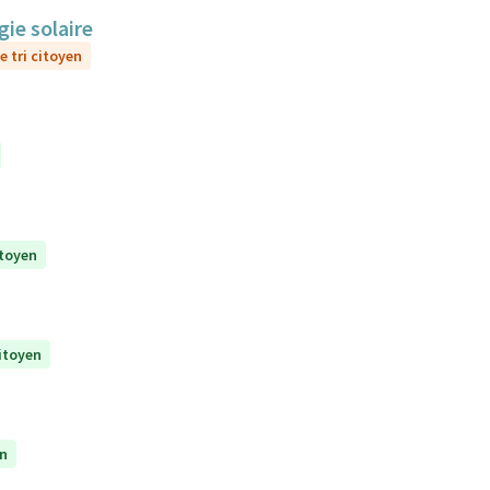
gie solaire
e tri citoyen
itoyen
citoyen
en