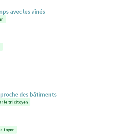
mps avec les aînés
en
n
n proche des bâtiments
r le tri citoyen
 citoyen