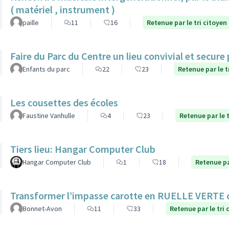
( matériel , instrument )
paille
11
16
Retenue par le tri citoyen
Faire du Parc du Centre un lieu convivial et secure
Enfants du parc
22
23
Retenue par le t
Les cousettes des écoles
Faustine Vanhulle
4
23
Retenue par le t
Tiers lieu: Hangar Computer Club
Hangar Computer Club
1
18
Retenue pa
Transformer l’impasse carotte en RUELLE VERTE
Bonnet-Avon
11
33
Retenue par le tri 