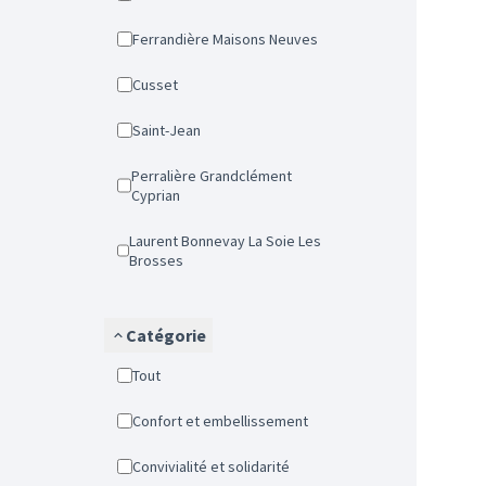
Ferrandière Maisons Neuves
Cusset
Saint-Jean
Perralière Grandclément
Cyprian
Laurent Bonnevay La Soie Les
Brosses
Catégorie
Tout
Confort et embellissement
Convivialité et solidarité