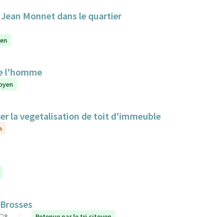
e Jean Monnet dans le quartier
yen
de l'homme
toyen
cer la vegetalisation de toit d'immeuble
n
 Brosses
8
Retenue par le tri citoyen