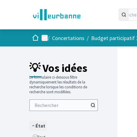
Accueil
Menu principal
/
Concertations
/
Budget participatif
Passer
L'élément
+
−
💡 Vos idées
Le formulaire ci-dessous filtre
dynamiquement les résultats de la
recherche lorsque les conditions de
recherche sont modifiées.
État