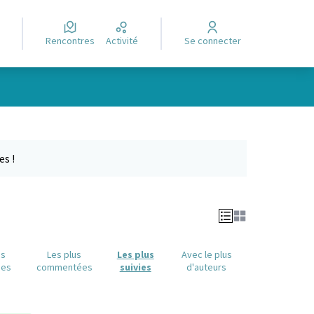
Rencontres
Activité
Se connecter
Leaflet
|
©
OpenStreetMap
contributors
e des points de carte. L'élément peut être utilisé avec un lecteur
es !
us
Les plus
Les plus
Avec le plus
ues
commentées
suivies
d'auteurs