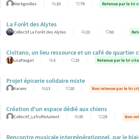
Martignolles
20
79
Retenue par le tri 
La Forêt des Alytes
Collectif La Forêt des Alytes
23
63
Ret
Civitano, un lieu ressource et un café de quartier c
LisaPauget
3
25
Retenue par le tri cit
Projet épicerie solidaire mixte
Karami
13
20
Non retenue par le tri ci
Création d'un espace dédié aux chiens
Collectif_LaTruffeAuVent
35
29
Non ret
Rencontre musicale intergénérationnel, par le biais