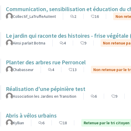
Communication, sensibilisation et éducation du ch
Collectif_LaTruffeAuVent
2
16
Non rete
Le jardin qui raconte des histoires - frise végétale
Ainsi parlait Botma
4
9
Non retenue par
Planter des arbres rue Perroncel
Chabasseur
4
13
Non retenue par le tr
Réalisation d'une pépinière test
Association les Jardins en Transition
6
9
Abris à vélos urbains
Kyllian
6
18
Retenue par le tri citoyen