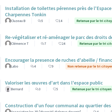
Installation de toilettes pérennes près de l'Espac
Charpennes Tonkin
Cluzeau B
5
14
Retenue par le tri cito
Re-végétaliser et ré-aménager le parc des droits 
Clémence T
7
24
Retenue par le tri ci
Encourager la presence de ruches d'abeille / finan
Labo
4
9
Non retenue par le tri citoye
Valoriser les œuvres d'art dans l'espace public
Bernard
3
5
Retenue par le tri citoyen
Construction d'un four communal au quartier des
Association les 3D "diversité dialogue devenir"
4