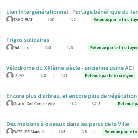
Lien intergénérationnel : Partage bénéfique du te
TSHOUBAT
0
2
Retenue par le tri citoy
Frigos solidaires
Dubillard
3
6
Retenue par le tri citoye
Vélodrome du XXIème siècle - ancienne usine ACI
LEJAY
0
1
Retenue par le tri citoyen
Encore plus d’arbres, et encore plus de végétatio
Gratte Ciel Centre Ville
2
13
Retenue pa
Des maisons à oiseaux dans les parcs de la Ville
BATELIER Manuel
3
8
Retenue par le tri