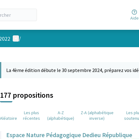
Aide
Menu utilisateur
 2022
/
 la carte
 suivant est une carte qui présente les éléments de cette page comm
La 4ème édition débute le 30 septembre 2024, préparez vos idé
177 propositions
Les plus
A-Z
Z-A (alphabétique
Les pl
Aléatoire
récentes
(alphabétique)
inverse)
souten
Espace Nature Pédagogique Dedieu République