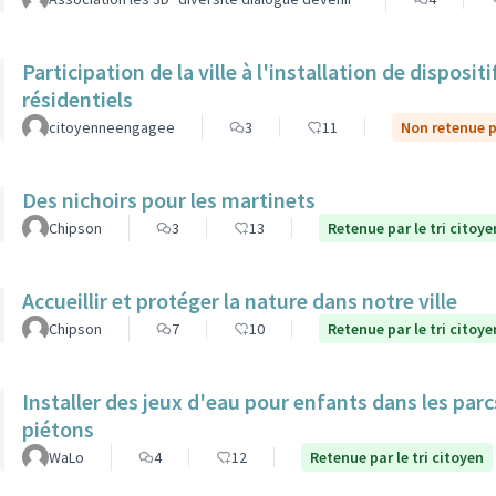
Participation de la ville à l'installation de dispos
résidentiels
citoyenneengagee
3
11
Non retenue pa
Des nichoirs pour les martinets
Chipson
3
13
Retenue par le tri citoye
Accueillir et protéger la nature dans notre ville
Chipson
7
10
Retenue par le tri citoye
Installer des jeux d'eau pour enfants dans les par
piétons
WaLo
4
12
Retenue par le tri citoyen