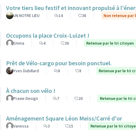
Votre tiers lieu festif et innovant propulsé à l'éner
UN NOTRE LIEU
14
38
Non retenue par l
Occupons la place Croix-Luizet !
Emma
4
36
Retenue par le tri citoyen
Prêt de Vélo-cargo pour besoin ponctuel.
Yves Dubillard
8
8
Retenue par le tri c
À chacun son vélo !
Praxie Design
7
20
Retenue par le tri 
Aménagement Square Léon Meiss/Carré d'or
Vanessa
3
15
Retenue par le tri citoy