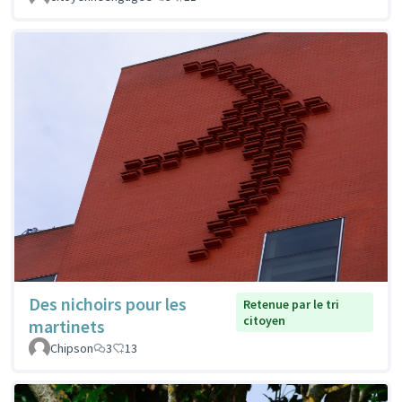
Des nichoirs pour les
Retenue par le tri
citoyen
martinets
Chipson
3
13