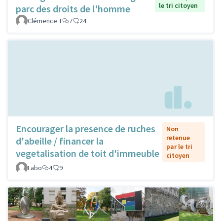
le tri citoyen
parc des droits de l'homme
Clémence T
7
24
Encourager la presence de ruches
Non
retenue
d'abeille / financer la
par le tri
vegetalisation de toit d'immeuble
citoyen
Labo
4
9