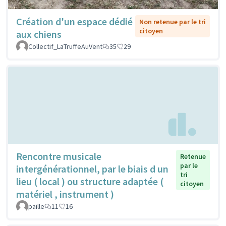
Création d'un espace dédié
Non retenue par le tri
citoyen
aux chiens
Collectif_LaTruffeAuVent
35
29
Rencontre musicale
Retenue
par le
intergénérationnel, par le biais d un
tri
lieu ( local ) ou structure adaptée (
citoyen
matériel , instrument )
paille
11
16