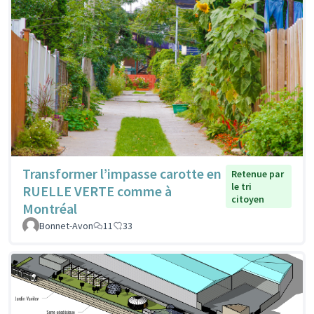
Transformer l’impasse carotte en
Retenue par
le tri
RUELLE VERTE comme à
citoyen
Montréal
Bonnet-Avon
11
33