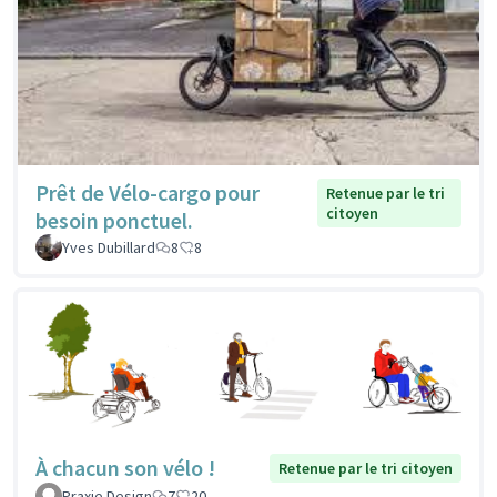
Prêt de Vélo-cargo pour
Retenue par le tri
citoyen
besoin ponctuel.
Yves Dubillard
8
8
À chacun son vélo !
Retenue par le tri citoyen
Praxie Design
7
20