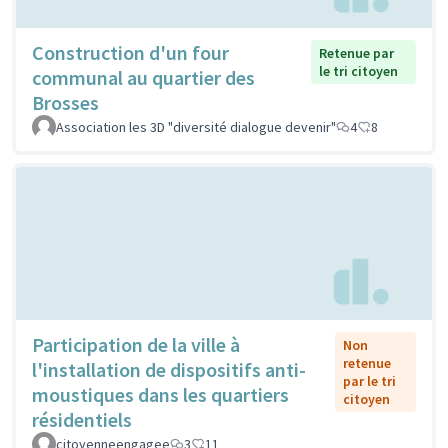
Construction d'un four
Retenue par
le tri citoyen
communal au quartier des
Brosses
Association les 3D "diversité dialogue devenir"
4
8
Participation de la ville à
Non
retenue
l'installation de dispositifs anti-
par le tri
moustiques dans les quartiers
citoyen
résidentiels
citoyenneengagee
3
11