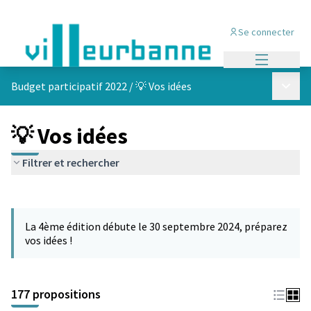
Se connecter
Menu princi
Menu p
Budget participatif 2022
/
💡 Vos idées
💡 Vos idées
Filtrer et rechercher
Passer la carte
Leaflet
|
©
OpenStreetMap
contributors
L'élément suivant est une carte qui présente les éléments de cet
+
La 4ème édition débute le 30 septembre 2024, préparez
−
vos idées !
177 propositions