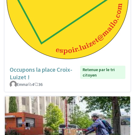
Occupons la place Croix-
Retenue par le tri
citoyen
Luizet !
Emma
4
36