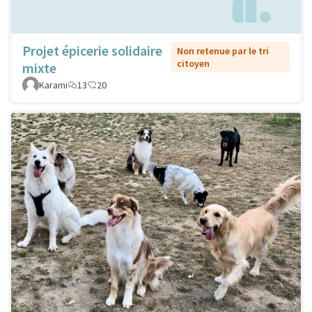
Projet épicerie solidaire
Non retenue par le tri
citoyen
mixte
Karami
13
20