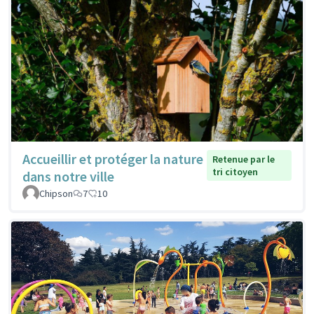
Accueillir et protéger la nature
Retenue par le
tri citoyen
dans notre ville
Chipson
7
10