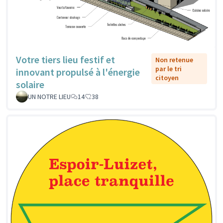
Votre tiers lieu festif et
Non retenue
par le tri
innovant propulsé à l'énergie
citoyen
solaire
UN NOTRE LIEU
14
38