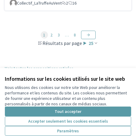
Collectif_LaTruffeAuVent
2
16
1
2
3
…
8
Résultats par page :
25
Voir toutes les propositions retirées
Informations sur les cookies utilisés sur le site web
Nous utilisons des cookies sur notre site Web pour améliorer la
Conditions d'utilisation
performance et les contenus du site. Les cookies nous permettent
Paramètres des cookies
de fournir une expérience utilisateur et un contenu plus
Participez Villeurbanne sur X
Participez Villeurbanne sur Facebook
Participez Villeurbanne sur Instagram
Participez Villeurbanne sur YouTube
personnalisés à partir de nos canaux de médias sociaux.
(Lien externe)
(Lien externe)
(Lien externe)
(Lien externe)
Tout accepter
Accepter seulement les cookies essentiels
Licence Cre
(Lien extern
Paramètres
(Lien externe)
Site réalisé grâce au
logiciel libre Decidim
.