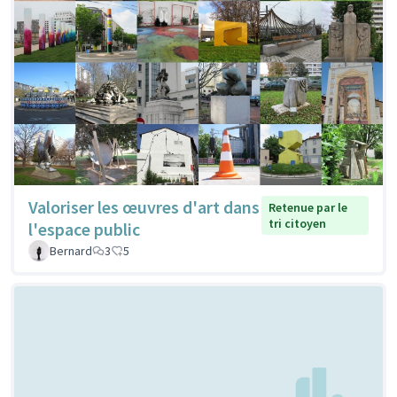
Valoriser les œuvres d'art dans
Retenue par le
tri citoyen
l'espace public
Bernard
3
5