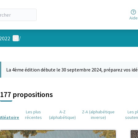
Aide
Menu utilisateur
 2022
/
 la carte
 suivant est une carte qui présente les éléments de cette page comm
La 4ème édition débute le 30 septembre 2024, préparez vos idé
177 propositions
Les plus
A-Z
Z-A (alphabétique
Les p
Aléatoire
récentes
(alphabétique)
inverse)
soute