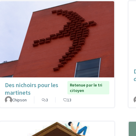
d
Des nichoirs pour les
Retenue par le tri
citoyen
martinets
Chipson
3
13