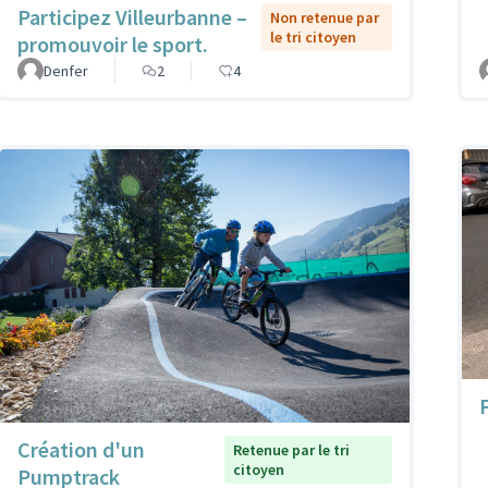
Participez Villeurbanne –
Non retenue par
le tri citoyen
promouvoir le sport.
Denfer
2
4
Création d'un
Retenue par le tri
citoyen
Pumptrack