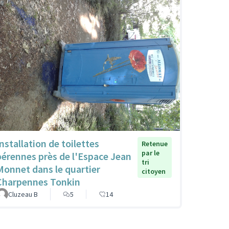
Installation de toilettes
Retenue
par le
pérennes près de l'Espace Jean
tri
Monnet dans le quartier
citoyen
Charpennes Tonkin
Cluzeau B
5
14