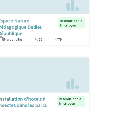
Espace Nature
Retenue par le
tri citoyen
Pédagogique Dedieu
République
Martignolles
20
79
Installation d'hotels à
Retenue par le
tri citoyen
insectes dans les parcs