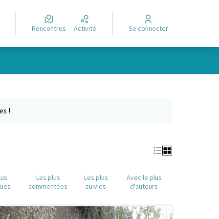
Rencontres
Activité
Se connecter
Leaflet
|
©
OpenStreetMap
contributors
e des points de carte. L'élément peut être utilisé avec un lecteur
es !
lus
Les plus
Les plus
Avec le plus
nues
commentées
suivies
d'auteurs