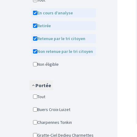
Tout
En cours d’analyse
Retirée
Retenue par le tri citoyen
Non retenue par le tri citoyen
Non éligible
Portée
Tout
Buers Croix-Luizet
Charpennes Tonkin
Gratte-Ciel Dedieu Charmettes