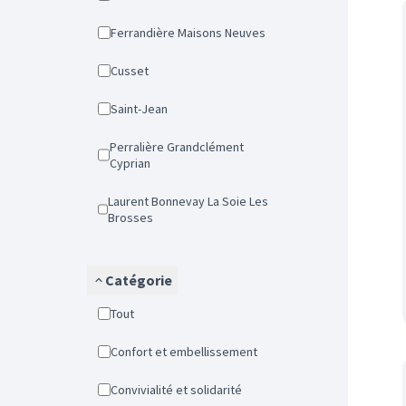
Ferrandière Maisons Neuves
Cusset
Saint-Jean
Perralière Grandclément
Cyprian
Laurent Bonnevay La Soie Les
Brosses
Catégorie
Tout
Confort et embellissement
Convivialité et solidarité