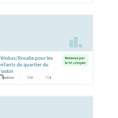
Vélobus/Rosalie pour les
Retenue par
le tri citoyen
enfants du quartier du
Tonkin
adrien
0
4