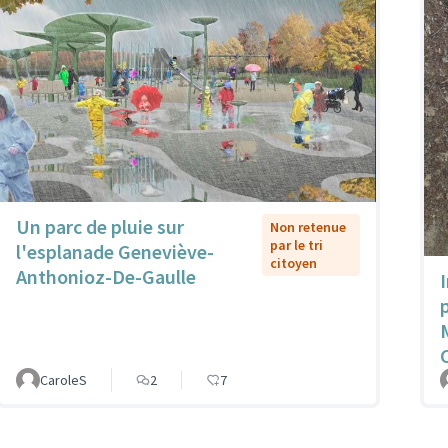
Un parc de pluie sur
Non retenue
par le tri
l'esplanade Geneviève-
citoyen
Anthonioz-De-Gaulle
CaroleS
2
7