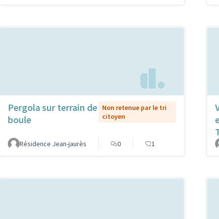
Pergola sur terrain de
Non retenue par le tri
citoyen
boule
Résidence Jean-jaurès
0
1