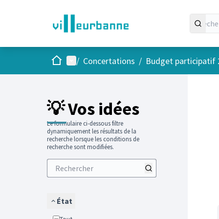
Accueil
Menu principal
/
Concertations
/
Budget participatif
Passer
L'élément
+
−
💡 Vos idées
Le formulaire ci-dessous filtre
dynamiquement les résultats de la
recherche lorsque les conditions de
recherche sont modifiées.
État