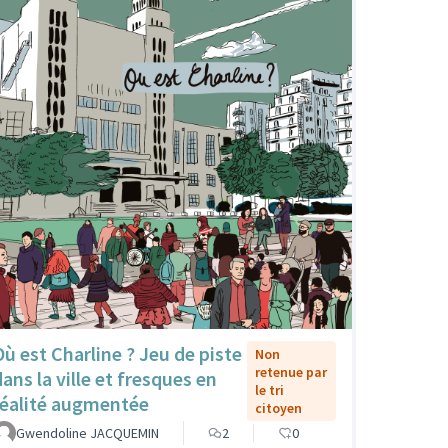
Où est Charline ? Jeu de piste
Non
retenue par
dans la ville et fresques en
le tri
réalité augmentée
citoyen
Gwendoline JACQUEMIN
2
0