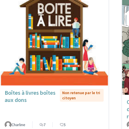
Boîtes à livres boîtes
Non retenue par le tri
citoyen
aux dons
Charline
7
5