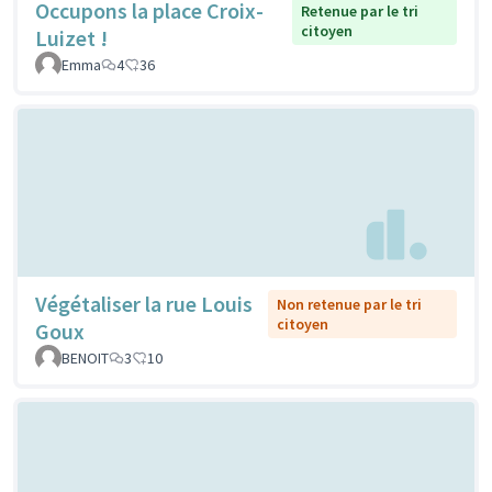
Occupons la place Croix-
Retenue par le tri
citoyen
Luizet !
Emma
4
36
Végétaliser la rue Louis
Non retenue par le tri
citoyen
Goux
BENOIT
3
10