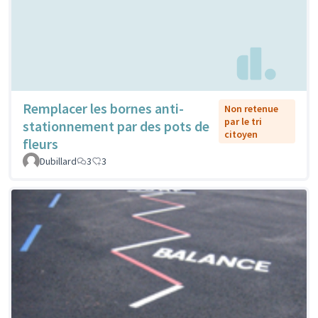
Remplacer les bornes anti-
Non retenue
par le tri
stationnement par des pots de
citoyen
fleurs
Dubillard
3
3