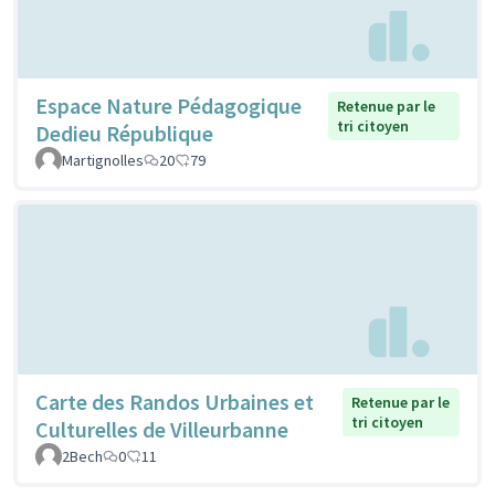
Espace Nature Pédagogique
Retenue par le
tri citoyen
Dedieu République
Martignolles
20
79
Carte des Randos Urbaines et
Retenue par le
tri citoyen
Culturelles de Villeurbanne
2Bech
0
11