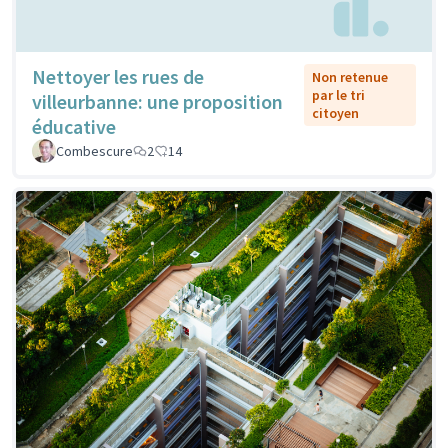
Nettoyer les rues de
Non retenue
par le tri
villeurbanne: une proposition
citoyen
éducative
Combescure
2
14