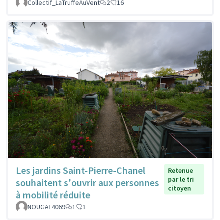
Collectif_LaTruffeAuVent
2
16
Les jardins Saint-Pierre-Chanel
Retenue
par le tri
souhaitent s'ouvrir aux personnes
citoyen
à mobilité réduite
NOUGAT4069
1
1