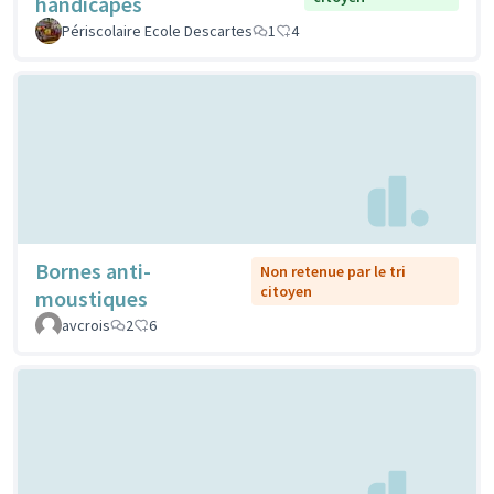
handicapés
Périscolaire Ecole Descartes
1
4
Bornes anti-
Non retenue par le tri
citoyen
moustiques
avcrois
2
6