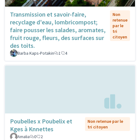
Transmission et savoir-faire,
Non
retenue
recyclage d'eau, lombricompost;
par le
faire pousser les salades, aromates,
tri
fruit rouge, fleurs, des surfaces sur
citoyen
des toits.
Barba Kaps-Potakin
1
4
Poubelles x Poubelix et
Non retenue par le
tri citoyen
Kges à Knnettes
Amalia
0
2