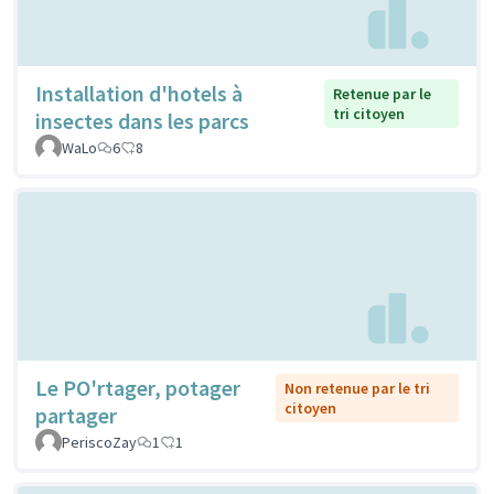
Installation d'hotels à
Retenue par le
tri citoyen
insectes dans les parcs
WaLo
6
8
Le PO'rtager, potager
Non retenue par le tri
citoyen
partager
PeriscoZay
1
1