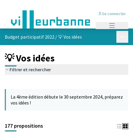
Se connecter
Menu princi
Menu p
Budget participatif 2022
/
💡 Vos idées
💡 Vos idées
Filtrer et rechercher
Passer la carte
Leaflet
|
©
OpenStreetMap
contributors
L'élément suivant est une carte qui présente les éléments de cet
+
La 4ème édition débute le 30 septembre 2024, préparez
−
vos idées !
177 propositions