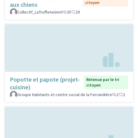
citoyen
aux chiens
Collectif_LaTruffeAuVent
35
29
Popotte et papote (projet-
Retenue par le tri
citoyen
cuisine)
Groupe Habitants et centre social de la Ferrandière
2
2