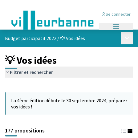
Se connecter
Menu princi
Menu p
Budget participatif 2022
/
💡 Vos idées
💡 Vos idées
Filtrer et rechercher
Passer la carte
Leaflet
|
©
OpenStreetMap
contributors
L'élément suivant est une carte qui présente les éléments de cet
+
La 4ème édition débute le 30 septembre 2024, préparez
−
vos idées !
177 propositions