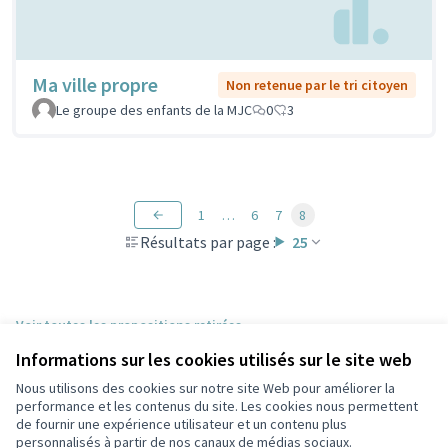
Ma ville propre
Non retenue par le tri citoyen
Le groupe des enfants de la MJC
0
3
1
…
6
7
8
Résultats par page :
25
Voir toutes les propositions retirées
Informations sur les cookies utilisés sur le site web
Nous utilisons des cookies sur notre site Web pour améliorer la
Conditions d'utilisation
performance et les contenus du site. Les cookies nous permettent
Paramètres des cookies
de fournir une expérience utilisateur et un contenu plus
Participez Villeurbanne sur X
Participez Villeurbanne sur Facebook
Participez Villeurbanne sur Instagram
Participez Villeurbanne sur YouTube
personnalisés à partir de nos canaux de médias sociaux.