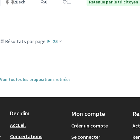
2Bech
0
11
Retenue par le tri citoyen
Résultats par page :
25
Voir toutes les propositions retirées
Decidim
Mon compte
Re
Accueil
Créer un compte
Act
.
Concertations
Se connecter
Re