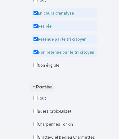
Tout
En cours d’analyse
Retirée
Retenue par le tri citoyen
Non retenue par le tri citoyen
Non éligible
Portée
Tout
Buers Croix-Luizet
Charpennes Tonkin
Gratte-Ciel Dedieu Charmettes