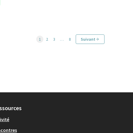
1
2
3
…
8
Suivant
ssources
ivité
ncontres