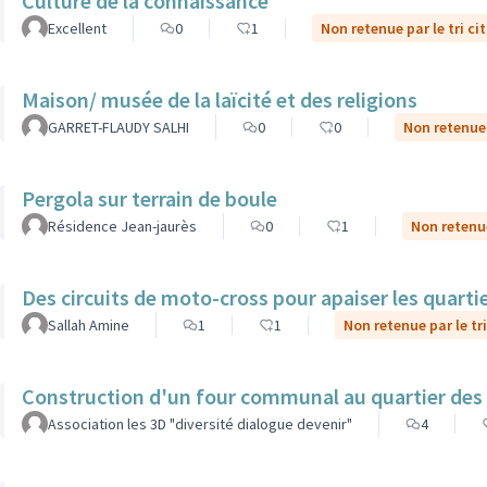
Culture de la connaissance
Excellent
0
1
Non retenue par le tri ci
Maison/ musée de la laïcité et des religions
GARRET-FLAUDY SALHI
0
0
Non retenue 
Pergola sur terrain de boule
Résidence Jean-jaurès
0
1
Non retenue
Des circuits de moto-cross pour apaiser les quarti
Sallah Amine
1
1
Non retenue par le tr
Construction d'un four communal au quartier des
Association les 3D "diversité dialogue devenir"
4