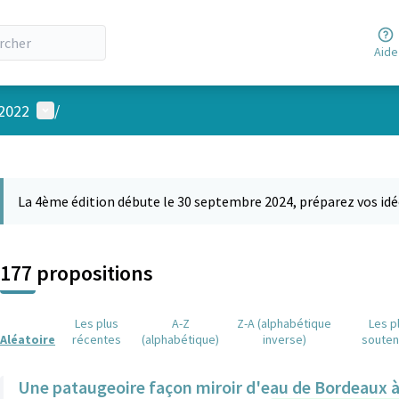
Aide
Menu utilisateur
 2022
/
 la carte
 suivant est une carte qui présente les éléments de cette page comm
La 4ème édition débute le 30 septembre 2024, préparez vos idé
177 propositions
Les plus
A-Z
Z-A (alphabétique
Les p
Aléatoire
récentes
(alphabétique)
inverse)
soute
Une pataugeoire façon miroir d'eau de Bordeaux à