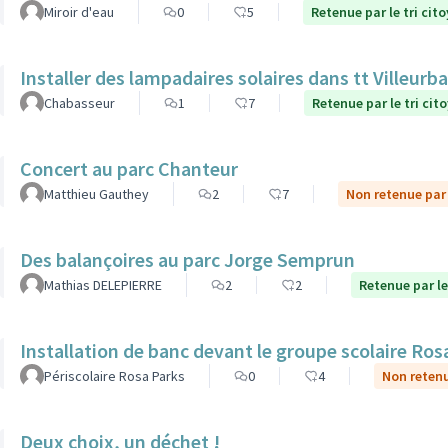
Miroir d'eau
0
5
Retenue par le tri cit
Installer des lampadaires solaires dans tt Villeurb
Chabasseur
1
7
Retenue par le tri cit
Concert au parc Chanteur
Matthieu Gauthey
2
7
Non retenue par 
Des balançoires au parc Jorge Semprun
Mathias DELEPIERRE
2
2
Retenue par le
Installation de banc devant le groupe scolaire Ros
Périscolaire Rosa Parks
0
4
Non retenu
Deux choix, un déchet !