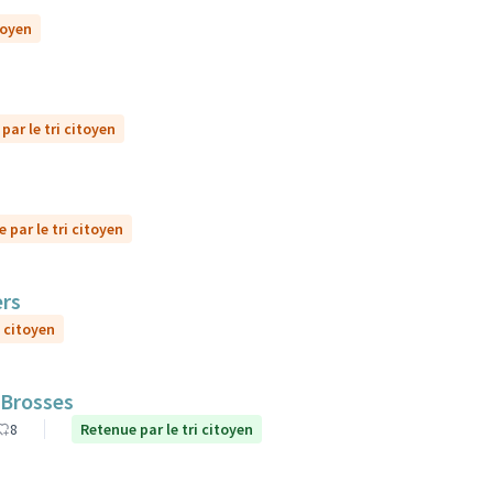
toyen
par le tri citoyen
 par le tri citoyen
ers
i citoyen
 Brosses
8
Retenue par le tri citoyen