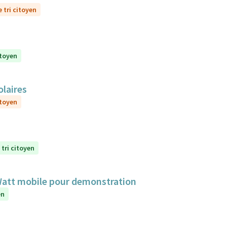
 tri citoyen
itoyen
olaires
itoyen
 tri citoyen
aWatt mobile pour demonstration
en