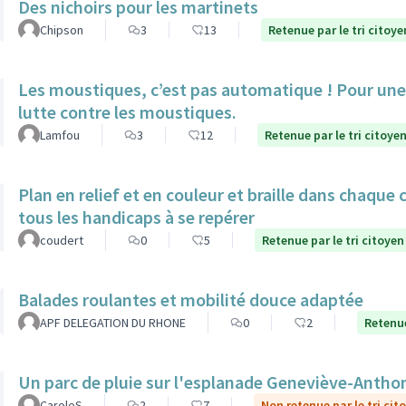
Des nichoirs pour les martinets
Chipson
3
13
Retenue par le tri citoye
Les moustiques, c’est pas automatique ! Pour une 
lutte contre les moustiques.
Lamfou
3
12
Retenue par le tri citoye
Plan en relief et en couleur et braille dans chaque
tous les handicaps à se repérer
coudert
0
5
Retenue par le tri citoyen
Balades roulantes et mobilité douce adaptée
APF DELEGATION DU RHONE
0
2
Retenue
Un parc de pluie sur l'esplanade Geneviève-Antho
CaroleS
2
7
Non retenue par le tri cit