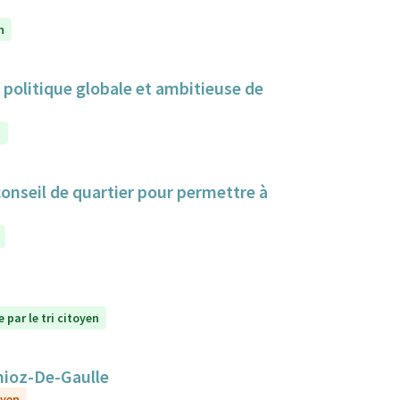
n
politique globale et ambitieuse de
n
 conseil de quartier pour permettre à
 par le tri citoyen
nioz-De-Gaulle
oyen