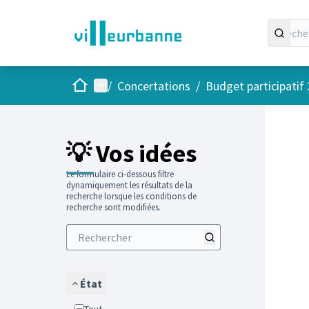
Accueil
Menu principal
/
Concertations
/
Budget participatif
Passer
L'élément
+
−
💡 Vos idées
Le formulaire ci-dessous filtre
dynamiquement les résultats de la
recherche lorsque les conditions de
recherche sont modifiées.
État