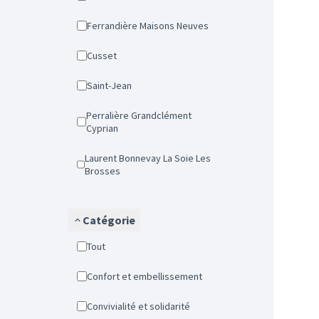
Ferrandière Maisons Neuves
Cusset
Saint-Jean
Perralière Grandclément
Cyprian
Laurent Bonnevay La Soie Les
Brosses
Catégorie
Tout
Confort et embellissement
Convivialité et solidarité