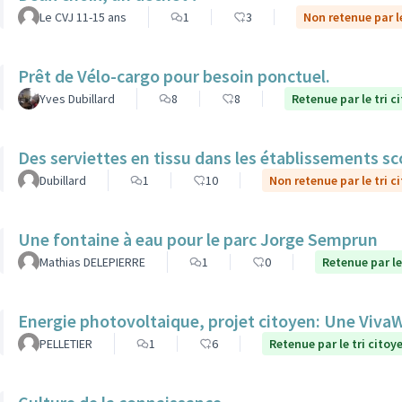
Le CVJ 11-15 ans
1
3
Non retenue par le
Prêt de Vélo-cargo pour besoin ponctuel.
Yves Dubillard
8
8
Retenue par le tri c
Des serviettes en tissu dans les établissements sc
Dubillard
1
10
Non retenue par le tri c
Une fontaine à eau pour le parc Jorge Semprun
Mathias DELEPIERRE
1
0
Retenue par le
Energie photovoltaique, projet citoyen: Une Viv
PELLETIER
1
6
Retenue par le tri citoy