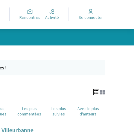
Rencontres
Activité
Se connecter
Leaflet
|
©
OpenStreetMap
contributors
e des points de carte. L'élément peut être utilisé avec un lecteur
es !
lus
Les plus
Les plus
Avec le plus
nues
commentées
suivies
d'auteurs
 Villeurbanne