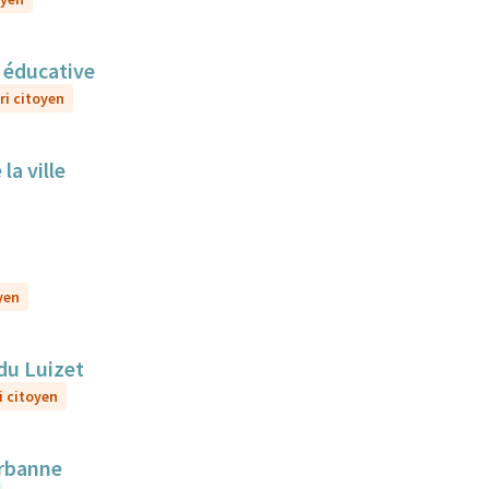
n éducative
ri citoyen
la ville
yen
du Luizet
i citoyen
urbanne