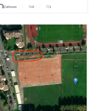
Zahnoun
0
1