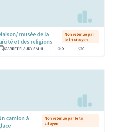
Maison/ musée de la
Non retenue par
le tri citoyen
aïcité et des religions
GARRET-FLAUDY SALHI
0
0
Un camion à
Non retenue par le tri
citoyen
glace