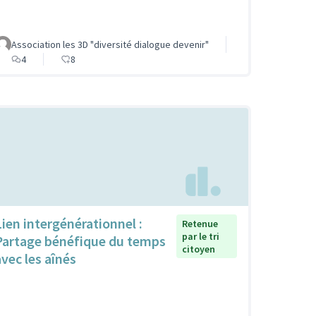
Association les 3D "diversité dialogue devenir"
4
8
Lien intergénérationnel :
Retenue
par le tri
Partage bénéfique du temps
citoyen
avec les aînés