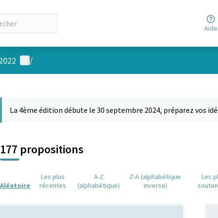
Aide
Menu utilisateur
 2022
/
 la carte
 suivant est une carte qui présente les éléments de cette page comm
La 4ème édition débute le 30 septembre 2024, préparez vos idé
177 propositions
Les plus
A-Z
Z-A (alphabétique
Les p
Aléatoire
récentes
(alphabétique)
inverse)
soute