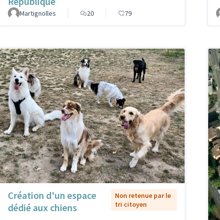
République
Martignolles
20
79
Création d'un espace
Non retenue par le
tri citoyen
dédié aux chiens