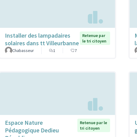
Installer des lampadaires
Retenue par
le tri citoyen
solaires dans tt Villeurbanne
l
Chabasseur
1
7
Espace Nature
Retenue par le
tri citoyen
Pédagogique Dedieu