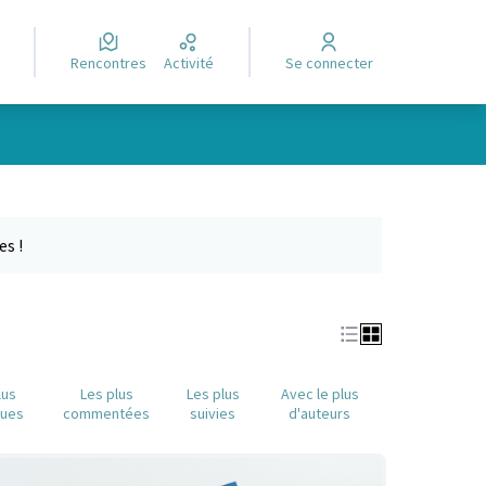
Rencontres
Activité
Se connecter
Leaflet
|
©
OpenStreetMap
contributors
e des points de carte. L'élément peut être utilisé avec un lecteur
es !
lus
Les plus
Les plus
Avec le plus
nues
commentées
suivies
d'auteurs