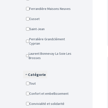
Ferrandière Maisons Neuves
Cusset
Saint-Jean
Perralière Grandclément
Cyprian
Laurent Bonnevay La Soie Les
Brosses
Catégorie
Tout
Confort et embellissement
Convivialité et solidarité