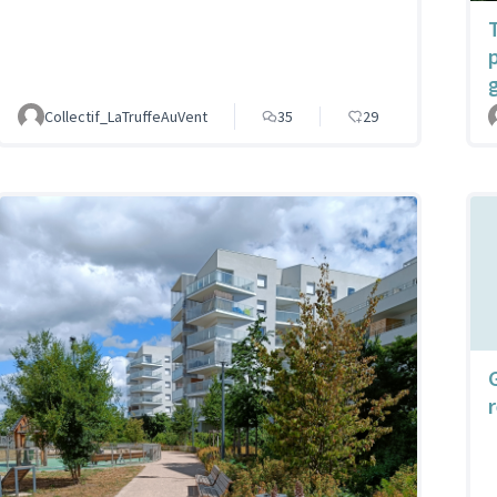
Collectif_LaTruffeAuVent
35
29