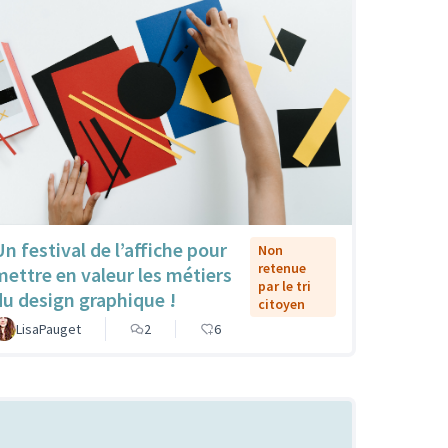
Un festival de l’affiche pour
Non
retenue
mettre en valeur les métiers
par le tri
du design graphique !
citoyen
LisaPauget
2
6