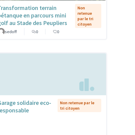
Transformation terrain
Non
retenue
pétanque en parcours mini
par le tri
golf au Stade des Peupliers
citoyen
sedoff
0
0
Garage solidaire eco-
Non retenue par le
tri citoyen
responsable