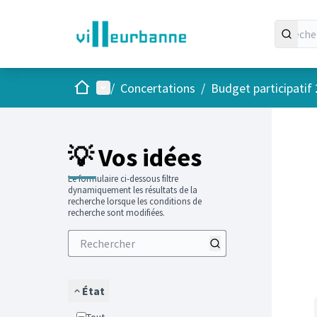
Accueil
Menu principal
/
Concertations
/
Budget participatif
Passer
L'élément
+
−
💡 Vos idées
Le formulaire ci-dessous filtre
dynamiquement les résultats de la
recherche lorsque les conditions de
recherche sont modifiées.
État