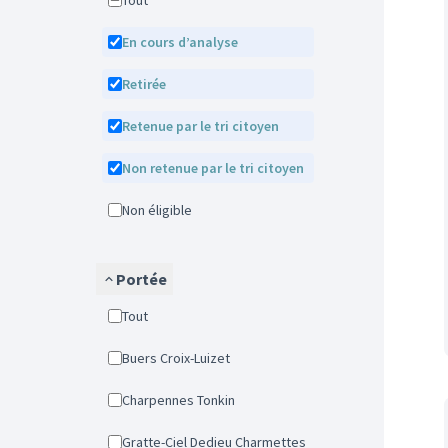
Tout
En cours d’analyse
Retirée
Retenue par le tri citoyen
Non retenue par le tri citoyen
Non éligible
Portée
Tout
Buers Croix-Luizet
Charpennes Tonkin
Gratte-Ciel Dedieu Charmettes